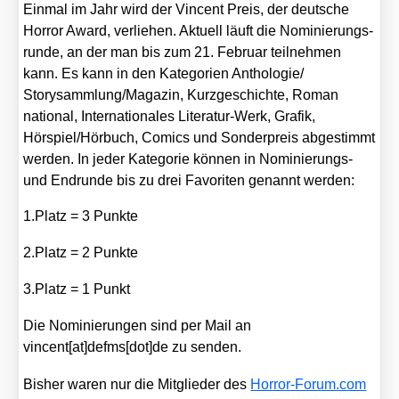
Ein­mal im Jahr wird der Vin­cent Preis, der deut­sche
Hor­ror Award, ver­lie­hen. Aktu­ell läuft die Nomi­nie­rungs­
run­de, an der man bis zum 21. Febru­ar teil­neh­men
kann. Es kann in den Kate­go­rien Anthologie/​
Storysammlung/​Magazin, Kurz­ge­schich­te, Roman
natio­nal, Inter­na­tio­na­les Lite­ra­tur-Werk, Gra­fik,
Hörspiel/​Hörbuch, Comics und Son­der­preis abge­stimmt
wer­den. In jeder Kate­go­rie kön­nen in Nomi­nie­rungs-
und End­run­de bis zu drei Favo­ri­ten genannt wer­den:
1.Platz = 3 Punk­te
2.Platz = 2 Punk­te
3.Platz = 1 Punkt
Die Nomi­nie­run­gen sind per Mail an
vincent[at]defms[dot]de zu sen­den.
Bis­her waren nur die Mit­glie­der des
Hor​ror​-Forum​.com