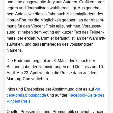
und eine aus­ge­wähl­te Jury aus Autoren, Gra­fi­kern, Ver­
le­gern und Jour­na­lis­ten wahl­be­rech­tigt. Aus gege­be­
nem Anlass wir die­ses Jahr auch Nicht­mit­glie­dern des
Hor­ror-Forums die Mög­lich­keit gebo­ten, an der Abstim­
mung für den Vin­cent Preis teil­zu­neh­men. Vor­aus­set­
zung ist neben dem Voting ein kur­zer Text des Teil­neh­
mers, der erklärt, war­um er befä­higt ist, an der Wahl mit­
zu­wir­ken, und das Hin­ter­le­gen des voll­stän­di­gen
Namens.
Die End­run­de beginnt am 3. März, direkt nach der
Bekannt­ga­be der Nomi­nie­run­gen und läuft bis zum 10.
April. Am 23. April wer­den die Prei­se dann auf dem
Mar­burg-Con ver­lie­hen.
Infos und Ergeb­nis­se der Abstim­mung gibt es auf
vin​
cent​-preis​.blog​spot​.de
und auf der
Face­book-Sei­te des
Vin­cent Preis
.
Quel­le: Pres­se­mit­tei­lung, Pro­mo­gra­fik copy­right vin​cent​