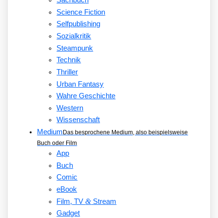
Sachbuch
Science Fiction
Selfpublishing
Sozialkritik
Steampunk
Technik
Thriller
Urban Fantasy
Wahre Geschichte
Western
Wissenschaft
Medium
Das besprochene Medium, also beispielsweise
Buch oder Film
App
Buch
Comic
eBook
&
Film, TV
Stream
Gadget