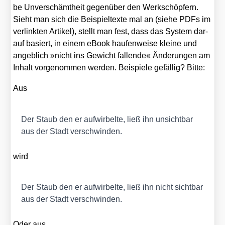
be Unver­schämt­heit gegen­über den Werk­schöp­fern.
Sieht man sich die Bei­spiel­tex­te mal an (sie­he PDFs im
ver­link­ten Arti­kel), stellt man fest, dass das Sys­tem dar­
auf basiert, in einem eBook hau­fen­wei­se klei­ne und
angeb­lich »nicht ins Gewicht fal­len­de« Ände­run­gen am
Inhalt vor­ge­nom­men wer­den. Bei­spie­le gefäl­lig? Bit­te:
Aus
Der Staub den er auf­wir­bel­te, ließ ihn unsicht­bar
aus der Stadt ver­schwin­den.
wird
Der Staub den er auf­wir­bel­te, ließ ihn nicht sicht­bar
aus der Stadt ver­schwin­den.
Oder aus