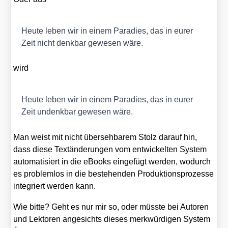
Heu­te leben wir in einem Para­dies, das in eurer
Zeit nicht denk­bar gewe­sen wäre.
wird
Heu­te leben wir in einem Para­dies, das in eurer
Zeit undenk­bar gewe­sen wäre.
Man weist mit nicht über­seh­ba­rem Stolz dar­auf hin,
dass die­se Text­än­de­run­gen vom ent­wi­ckel­ten Sys­tem
auto­ma­ti­siert in die eBooks ein­ge­fügt wer­den, wodurch
es pro­blem­los in die bestehen­den Pro­duk­ti­ons­pro­zes­se
inte­griert wer­den kann.
Wie bit­te? Geht es nur mir so, oder müss­te bei Autoren
und Lek­to­ren ange­sichts die­ses merk­wür­di­gen Sys­tem