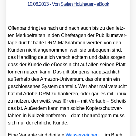
10.06.2013
• Von
Stefan Holzhauer
•
eBook
Offen­bar dringt es nach und nach auch bis zu den letz­
ten Merk­be­frei­ten in den Chef­eta­gen der Publi­kums­ver­
la­ge durch: har­te DRM-Maß­nah­men wer­den von den
Kun­den nicht ange­nom­men, weil sie unbe­quem sind,
das Hand­ling deut­lich ver­schlech­tern und dafür sor­gen,
dass der Kun­de die eBooks nicht auf allen sei­nen Platt­
for­men nut­zen kann. Das gilt übri­gens haupt­säch­lich
außer­halb des Ama­zon-Uni­ver­sum, das ohne­hin ein
geschlos­se­nes Sys­tem dar­stellt. Wer aber mal ver­sucht
hat mit Ado­be-DRM zu han­tie­ren, oder gar, es mit Linux
zu nut­zen, der weiß, was für ein – mit Ver­laub – Scheiß
das ist. Außer­dem kann man sol­che Kopier­schutz­ver­
fah­ren in Null­zeit ent­fer­nen – damit her­um­är­gern muss
sich nur der ehr­li­che Kun­de.
Eine Vari­an­te sind digi­ta­le
Was­ser­zei­chen
im Buch,