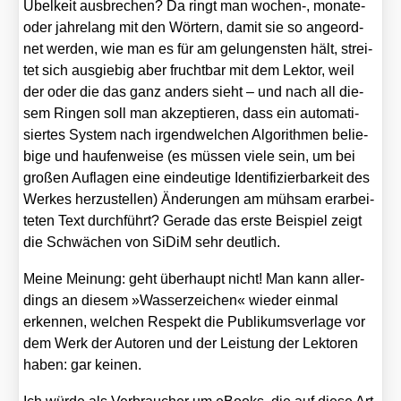
Übel­keit aus­bre­chen? Da ringt man wochen‑, mona­te-
oder jah­re­lang mit den Wör­tern, damit sie so ange­ord­
net wer­den, wie man es für am gelun­gens­ten hält, strei­
tet sich aus­gie­big aber frucht­bar mit dem Lek­tor, weil
der oder die das ganz anders sieht – und nach all die­
sem Rin­gen soll man akzep­tie­ren, dass ein auto­ma­ti­
sier­tes Sys­tem nach irgend­wel­chen Algo­rith­men belie­
bi­ge und hau­fen­wei­se (es müs­sen vie­le sein, um bei
gro­ßen Auf­la­gen eine ein­deu­ti­ge Iden­ti­fi­zier­bar­keit des
Wer­kes her­zu­stel­len) Ände­run­gen am müh­sam erar­bei­
te­ten Text durch­führt? Gera­de das ers­te Bei­spiel zeigt
die Schwä­chen von SiDiM sehr deut­lich.
Mei­ne Mei­nung: geht über­haupt nicht! Man kann aller­
dings an die­sem »Was­ser­zei­chen« wie­der ein­mal
erken­nen, wel­chen Respekt die Publi­kums­ver­la­ge vor
dem Werk der Autoren und der Leis­tung der Lek­to­ren
haben: gar kei­nen.