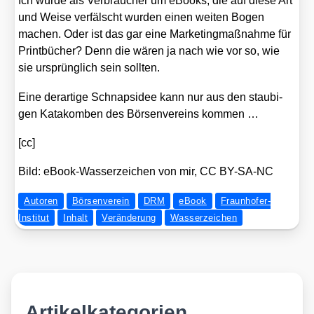
Ich wür­de als Ver­brau­cher um eBooks, die auf die­se Art
und Wei­se ver­fälscht wur­den einen wei­ten Bogen
machen. Oder ist das gar eine Mar­ke­ting­maß­nah­me für
Print­bü­cher? Denn die wären ja nach wie vor so, wie
sie ursprüng­lich sein soll­ten.
Eine der­ar­ti­ge Schnaps­idee kann nur aus den stau­bi­
gen Kata­kom­ben des Bör­sen­ver­eins kom­men …
[cc]
Bild: eBook-Was­ser­zei­chen von mir, CC BY-SA-NC
Autoren
Börsenverein
DRM
eBook
Fraunhofer-
Institut
Inhalt
Veränderung
Wasserzeichen
Artikelkategorien