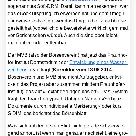
soge­nann­tes Soft-DRM. Damit kann man erken­nen, wer
das eBook ursprüng­lich erwor­ben hat und damit mög­li­
cher­wei­se fest­stel­len, wer das Ding in die Tausch­bör­se
gestellt hat (wobei ich die Beweis­ket­te wirk­lich gern mal
vor Gericht sehen wür­de). Auch die sind aber leicht
mani­pu­lier- oder ent­fern­bar.
Der MVB (also der Bör­sen­ver­ein) hat jetzt das Fraun­ho­
fer-Insti­tut Darm­stadt mit der
Ent­wick­lung eines Was­ser­
zei­chens
beauf­tragt (
Kor­rek­tur vom 13.06.2014:
Bösen­ver­ein und MVB sind nicht Auf­trag­ge­ber, ent­wi­
ckeln das Pro­jekt aber zusam­men mit dem Fraun­ho­fer-
Insti­tut), das auf »Text­än­de­run­gen basiert«. Das Sys­tem
trägt den bran­chen­ty­pisch klo­bi­gen Namen »Siche­re
Doku­men­te durch indi­vi­du­el­le Mar­kie­rung« oder kurz
SiDiM, das berich­tet das Bör­sen­blatt.
Was sich auf den ers­ten Blick nicht gera­de schwer­wie­
gend anhört, ist wenn man genau­er nach­sieht, eine gro­