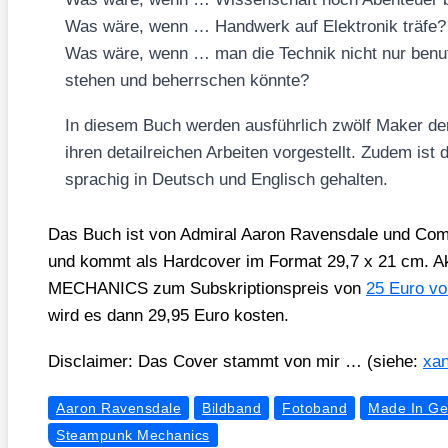
Was wäre, wenn … Hand­werk auf Elek­tro­nik trä­fe?
Was wäre, wenn … man die Tech­nik nicht nur benut
ste­hen und beherr­schen könn­te?
In die­sem Buch wer­den aus­führ­lich zwölf Maker d
ihren detail­rei­chen Arbei­ten vor­ge­stellt. Zudem is
spra­chig in Deutsch und Eng­lisch gehal­ten.
Das Buch ist von Admi­ral Aaron Ravens­da­le und Com­pa
und kommt als Hard­co­ver im For­mat 29,7 x 21 cm.
MECHANICS zum Sub­skrip­ti­ons­preis von
25 Euro vor
wird es dann 29,95 Euro kos­ten.
Dis­clai­mer: Das Cover stammt von mir … (sie­he:
xan
Aaron Ravensdale
Bildband
Fotoband
Made In G
Steampunk Mechanics