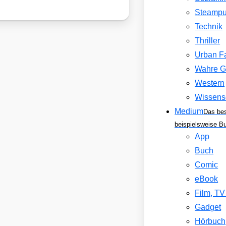
Steamp
Technik
Thriller
Urban F
Wahre G
Western
Wissens
Medium
Das be
beispielsweise B
App
Buch
Comic
eBook
Film, T
Gadget
Hörbuch