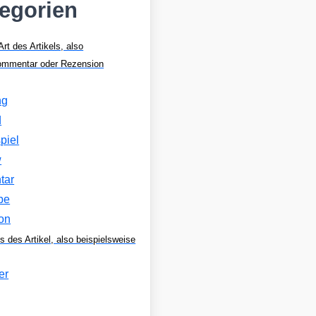
tegorien
Art des Artikels, also
Kommentar oder Rezension
ng
d
piel
w
tar
be
on
s des Artikel, also beispielsweise
er