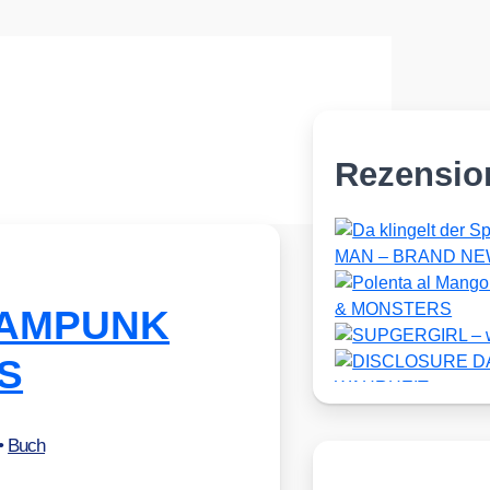
Rezensio
TEAMPUNK
S
•
Buch