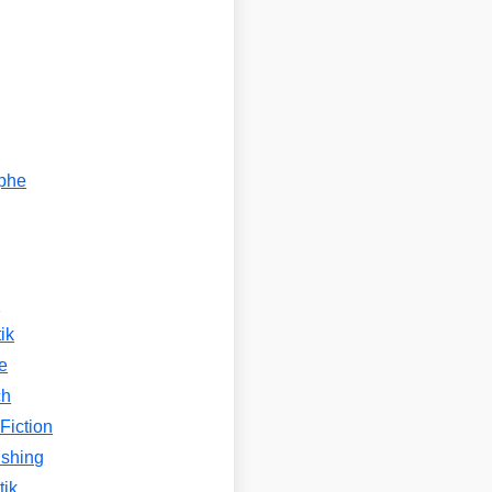
ophe
n
ik
e
ch
Fiction
ishing
tik