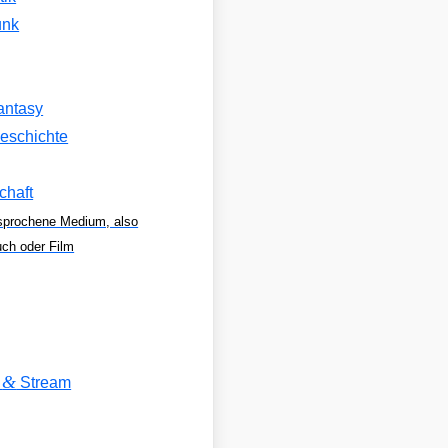
unk
antasy
eschichte
chaft
sprochene Medium, also
uch oder Film
&
V
Stream