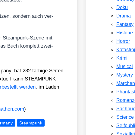
Doku
­zen, son­dern auch ver­
Drama
Fantasy
Historie
er Steam­punk-Sze­ne mit
Horror
t das Buch kom­plett zwei­
Katastr
Krimi
Musical
­ny, hat 232 far­bi­ge Sei­ten
Mystery
 Aktu­ell kann STEAMPUNK
Märche
­be­stellt wer­den
, im Laden
Phantast
Romanz
​athon​.com
)
Sachbu
Science 
ermany
Steampunk
Selfpubl
Sozialkri