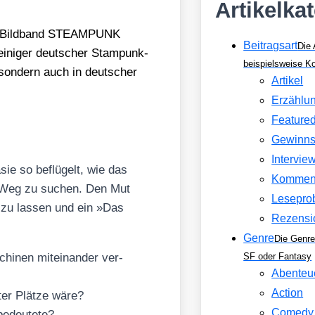
Artikelka
 Bild­band STEAMPUNK
Beitragsart
Die 
­ger deut­scher Stam­punk-
beispielsweise 
 son­dern auch in deut­scher
Artikel
Erzählu
Feature
Gewinns
Intervie
sie so beflü­gelt, wie das
Kommen
en Weg zu suchen. Den Mut
Lesepro
n zu las­sen und ein »Das
Rezensi
Genre
Die Genre
nen mit­ein­an­der ver­
SF oder Fantasy
Abenteu
Action
er Plät­ze wäre?
Comedy
edeu­te­te?