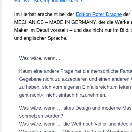
Im Herbst erscheint bei der
Edi­ti­on Roter Dra­che
der
MECHANICS – MADE IN GERMANY, der die Wer­ke eini
Maker im Detail vor­stellt – und das nicht nur im Bild,
und eng­li­scher Spra­che.
Was wäre, wenn…
Kaum eine ande­re Fra­ge hat die mensch­li­che Fan­ta­
Gege­be­ne nicht zu akzep­tie­ren und einen ande­r
zu haben, sich vom eige­nen Ein­falls­reich­tum lei­te
geht nicht«, nicht ein­fach hin­zu­neh­men.
Was wäre, wenn … altes Design und moder­ne Maschi­
schmel­zen wür­den?
Was wäre, wenn … die Welt noch vol­ler unent­deck­t
Was wäre, wenn … Wis­sen­schaft noch Aben­teu­er b