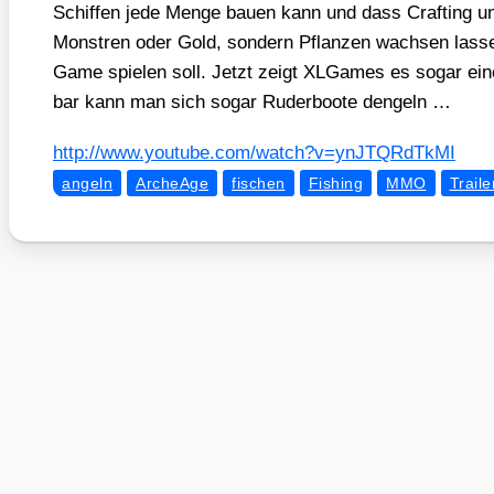
Schif­fen jede Men­ge bau­en kann und dass Craf­ting u
Mons­tren oder Gold, son­dern Pflan­zen wach­sen las­sen
Game spie­len soll. Jetzt zeigt XLGa­mes es sogar eine
bar kann man sich sogar Ruder­boo­te den­geln …
http://​www​.you​tube​.com/​w​a​t​c​h​?​v​=​y​n​J​T​Q​R​d​T​kMI
angeln
ArcheAge
fischen
Fishing
MMO
Traile