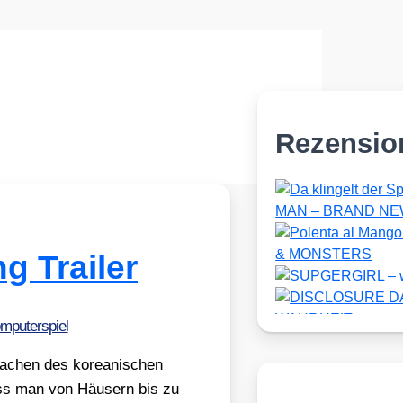
Rezensio
 Trailer
mputerspiel
Sachen des korea­ni­schen
ss man von Häu­sern bis zu