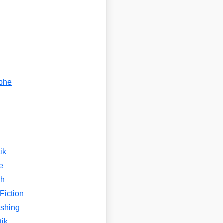
ophe
n
ik
e
ch
Fiction
ishing
tik