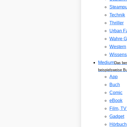
Steamp
Technik
Thriller
Urban F
Wahre G
Western
Wissens
Medium
Das be
beispielsweise B
App
Buch
Comic
eBook
Film, T
Gadget
Hörbuch