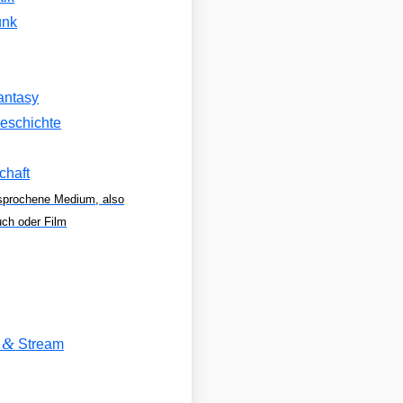
unk
antasy
eschichte
chaft
sprochene Medium, also
uch oder Film
&
V
Stream