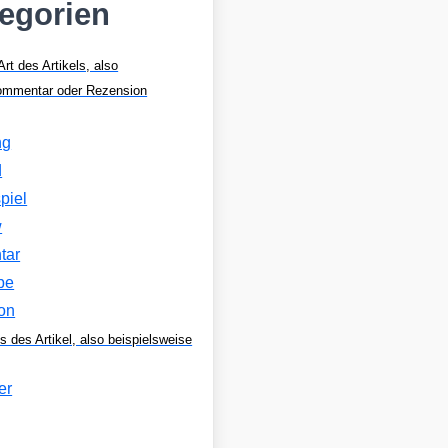
tegorien
Art des Artikels, also
Kommentar oder Rezension
ng
d
piel
w
tar
be
on
s des Artikel, also beispielsweise
er