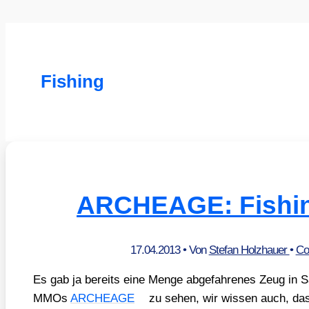
Fishing
ARCHEAGE: Fishing
17.04.2013
• Von
Stefan Holzhauer
•
Co
Es gab ja bereits eine Men­ge abge­fah­re­nes Zeug in 
MMOs
ARCHEAGE
zu sehen, wir wis­sen auch, da