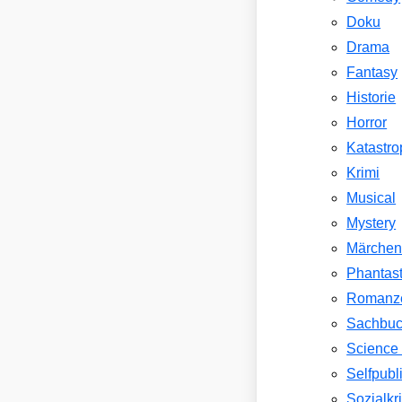
Doku
Drama
Fantasy
Historie
Horror
Katastr
Krimi
Musical
Mystery
Märche
Phantast
Romanz
Sachbu
Science 
Selfpubl
Sozialkri