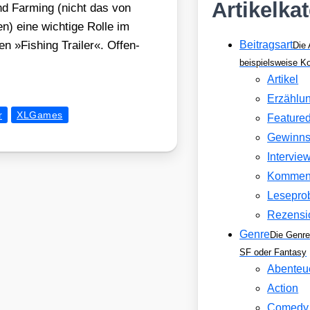
Artikelka
nd Far­ming (nicht das von
) eine wich­ti­ge Rol­le im
n »Fishing Trai­ler«. Offen­
Beitragsart
Die 
beispielsweise 
Artikel
Erzählu
r
XLGames
Feature
Gewinns
Intervie
Kommen
Lesepro
Rezensi
Genre
Die Genre
SF oder Fantasy
Abenteu
Action
Comedy