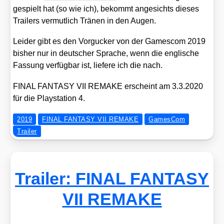
gespielt hat (so wie ich), bekommt ange­sichts die­ses
Trai­lers ver­mut­lich Trä­nen in den Augen.
Lei­der gibt es den Vor­gu­cker von der Games­com 2019
bis­her nur in deut­scher Spra­che, wenn die eng­li­sche
Fas­sung ver­füg­bar ist, lie­fe­re ich die nach.
FINAL FANTASY VII REMAKE erscheint am 3.3.2020
für die Play­sta­ti­on 4.
2019
FINAL FANTASY VII REMAKE
GamesCom
Trailer
Trailer: FINAL FANTASY
VII REMAKE