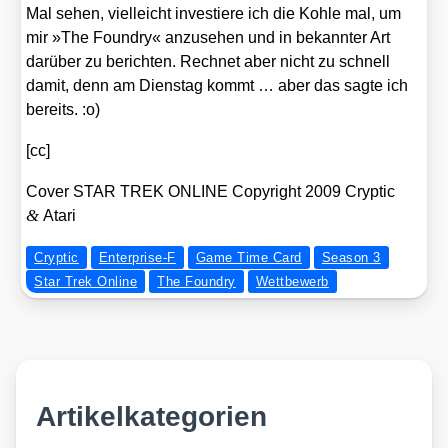
Mal sehen, viel­leicht inves­tie­re ich die Koh­le mal, um
mir »The Foundry« anzu­se­hen und in bekann­ter Art
dar­über zu berich­ten. Rech­net aber nicht zu schnell
damit, denn am Diens­tag kommt … aber das sag­te ich
bereits. :o)
[cc]
Cover STAR TREK ONLINE Copy­right 2009 Cryp­tic
&
Ata­ri
Cryptic
Enterprise-F
Game Time Card
Season 3
Star Trek Online
The Foundry
Wettbewerb
Artikelkategorien