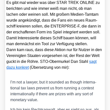
Es gibt mal wie­der was über STAR TREK ONLINE zu
berich­ten und wie immer weiß man nicht, ob man
lachen oder wei­nen soll. Mit gro­ßem Medi­en-Tam­tam
wur­de ange­kün­digt, dass die Fans ein neu­es Raum­
schiff kre­ieren sol­len, die ENTERPRISE‑F, die dann in
der erschaf­fe­nen Form ins Spiel inte­griert wer­den soll.
Damit Inter­es­sier­te die­ses Schiff bau­en kön­nen, will
man dem­nächst ein Tool zur Ver­fü­gung stel­len.
Dann kam raus, dass die­se Akti­on nur für Nut­zer in den
Ver­ei­nig­ten Staa­ten vor­ge­se­hen ist, der Rest der Welt
guckt in die Röh­re. STO-Ober­mur­kel Dan Stahl
sagt
dazu kon­kret
(Über­set­zung von mir):
I’m not a lawy­er, but it sound­ed as though inter­na­
tio­nal tax laws pre­vent us from run­ning a con­test
inter­na­tio­nal­ly if the­re are pri­zes with any sort of
mone­ta­ry value.
Ich bin kein Rechts­an­walt, aber es sieht so aus, als