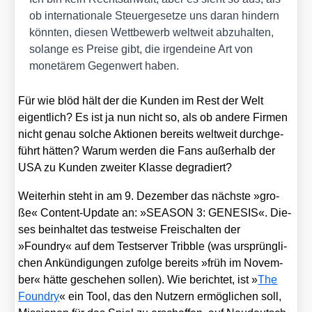
ob inter­na­tio­na­le Steu­er­ge­set­ze uns dar­an hin­dern
könn­ten, die­sen Wett­be­werb welt­weit abzu­hal­ten,
solan­ge es Prei­se gibt, die irgend­ei­ne Art von
mone­tä­rem Gegen­wert haben.
Für wie blöd hält der die Kun­den im Rest der Welt
eigent­lich? Es ist ja nun nicht so, als ob ande­re Fir­men
nicht genau sol­che Aktio­nen bereits welt­weit durch­ge­
führt hät­ten? War­um wer­den die Fans außer­halb der
USA zu Kun­den zwei­ter Klas­se degra­diert?
Wei­ter­hin steht in am 9. Dezem­ber das nächs­te »gro­
ße« Con­tent-Update an: »SEASON 3: GENESIS«. Die­
ses beinhal­tet das test­wei­se Frei­schal­ten der
»Foundry« auf dem Test­ser­ver Tribb­le (was ursprüng­li­
chen Ankün­di­gun­gen zufol­ge bereits »früh im Novem­
ber« hät­te gesche­hen sol­len). Wie berich­tet, ist »
The
Foundry
« ein Tool, das den Nut­zern ermög­li­chen soll,