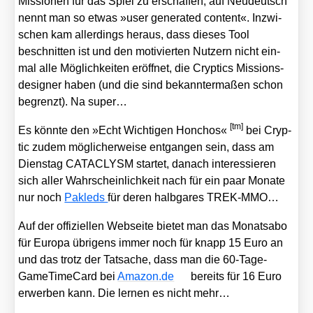
Mis­sio­nen für das Spiel zu erschaf­fen, auf Neu­deutsch
nennt man so etwas »user gene­ra­ted con­tent«. Inzwi­
schen kam aller­dings her­aus, dass die­ses Tool
beschnit­ten ist und den moti­vier­ten Nut­zern nicht ein­
mal alle Mög­lich­kei­ten eröff­net, die Cryp­tics Mis­si­ons­
de­si­gner haben (und die sind bekann­ter­ma­ßen schon
begrenzt). Na super…
[tm]
Es könn­te den »Echt Wich­ti­gen Hon­chos«
bei Cryp­
tic zudem mög­li­cher­wei­se ent­gan­gen sein, dass am
Diens­tag CATACLYSM star­tet, danach inter­es­sie­ren
sich aller Wahr­schein­lich­keit nach für ein paar Mona­te
nur noch
Pak­leds
für deren halb­ga­res TREK-MMO…
Auf der offi­zi­el­len Web­sei­te bie­tet man das Monats­abo
für Euro­pa übri­gens immer noch für knapp 15 Euro an
und das trotz der Tat­sa­che, dass man die 60-Tage-
Game­Time­Card bei
Ama​zon​.de
bereits für 16 Euro
erwer­ben kann. Die ler­nen es nicht mehr…