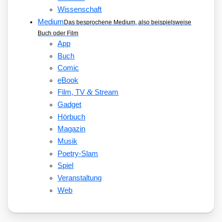
Wissenschaft
Medium
Das besprochene Medium, also beispielsweise
Buch oder Film
App
Buch
Comic
eBook
&
Film, TV
Stream
Gadget
Hörbuch
Magazin
Musik
Poetry-Slam
Spiel
Veranstaltung
Web