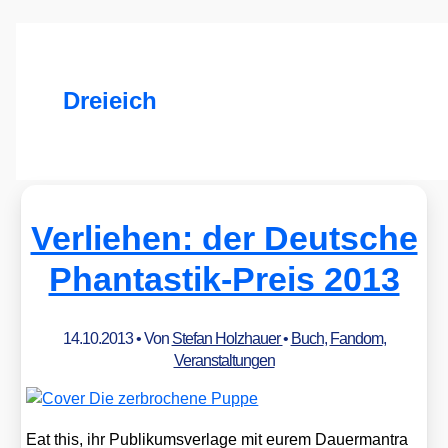
Dreieich
Verliehen: der Deutsche
Phantastik-Preis 2013
14.10.2013
• Von
Stefan Holzhauer
•
Buch
,
Fandom
,
Veranstaltungen
Eat this, ihr Publi­kums­ver­la­ge mit eurem Dau­er­m­an­tra