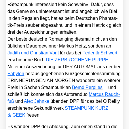
»Steam­punk inter­es­siert kein Schwein«: Dafür, dass
das Gen­re so unin­ter­es­sant ist und angeb­lich wie Blei
in den Rega­len liegt, hat es beim Deut­schen Phan­tas­
tik-Preis sau­ber abge­sahnt, und in einem Hat­trick gleich
drei der Aus­zeich­nun­gen erhal­ten.
Der bes­te deut­sche Roman ging dies­mal nicht an den
übli­chen Dau­er­ge­win­ner Mar­kus Heitz, son­dern an
&
Judith und Chris­ti­an Vogt
für das bei
Feder
Schwert
erschie­ne­ne Buch
DIE ZERBROCHENE PUPPE
.
Mit einer Aus­zeich­nung für DER AUTOMAT aus der bei
Faby­lon
her­aus gege­be­nen Kurz­ge­schich­ten­samm­lung
ERINNERUNGEN AN MORGEN wan­der­te ein wei­te­rer
Preis in Sachen Steam­punk an
Bernd Perp­li­es
und
schließ­lich konn­te sich das Autoren­duo
Mar­cus Rauch­
fuß
und
Alex Jahn­ke
über den DPP für das bei O´Reilly
erschie­ne­ne Sekun­där­werk
STEAMPUNK KURZ
&
GEEK
freu­en.
Es war der DPP der Ablö­sung. Zum einen stand in die­