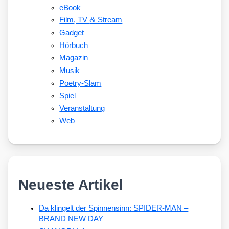
eBook
&
Film, TV
Stream
Gadget
Hörbuch
Magazin
Musik
Poetry-Slam
Spiel
Veranstaltung
Web
Neueste Artikel
Da klingelt der Spinnensinn: SPIDER-MAN –
BRAND NEW DAY