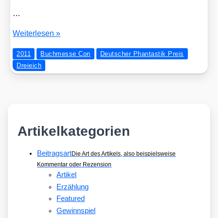
…
Deut­
Wei­ter­le­sen »
scher
2011
Buchmesse Con
Deutscher Phantastik Preis
Phan­
Dreieich
tas­
tik
Preis
2011:
Gewin­
ner
Artikelkategorien
gekürt!
Beitragsart
Die Art des Artikels, also beispielsweise
Kommentar oder Rezension
Artikel
Erzählung
Featured
Gewinnspiel