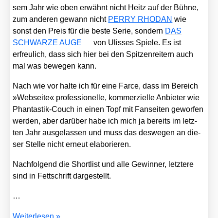
sem Jahr wie oben erwähnt nicht Heitz auf der Büh­ne,
zum ande­ren gewann nicht
PERRY RHODAN
wie
sonst den Preis für die bes­te Serie, son­dern
DAS
SCHWARZE AUGE
von Ulis­ses Spie­le. Es ist
erfreu­lich, dass sich hier bei den Spit­zen­rei­tern auch
mal was bewe­gen kann.
Nach wie vor hal­te ich für eine Far­ce, dass im Bereich
»Web­sei­te« pro­fes­sio­nel­le, kom­mer­zi­el­le Anbie­ter wie
Phan­tas­tik-Couch in einen Topf mit Fan­sei­ten gewor­fen
wer­den, aber dar­über habe ich mich ja bereits im letz­
ten Jahr aus­ge­las­sen und muss das des­we­gen an die­
ser Stel­le nicht erneut ela­bo­rie­ren.
Nach­fol­gend die Short­list und alle Gewin­ner, letz­te­re
sind in Fett­schrift dar­ge­stellt.
…
Ver­
Wei­ter­le­sen »