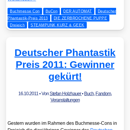
lie­
Buchmesse Con
BuCon
DER AUTOMAT
Deutscher
hen:
Phantastik-Preis 2013
DIE ZERBROCHENE PUPPE
der
Dreieich
STEAMPUNK KURZ & GEEK
Deut­
sche
Phan­
tas­
Deutscher Phantastik
tik-
Preis
Preis 2011: Gewinner
2013
gekürt!
16.10.2011
• Von
Stefan Holzhauer
•
Buch
,
Fandom
,
Veranstaltungen
Ges­tern wur­den im Rah­men des Buch­mes­se-Cons in