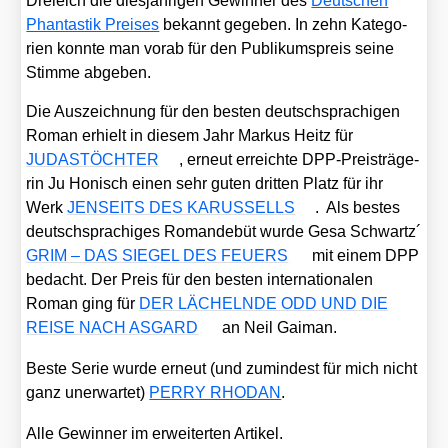
Drei­eich die dies­jäh­ri­gen Gewin­ner des
Deut­schen
Phan­tas­tik Prei­ses
bekannt gege­ben. In zehn Kate­go­
rien konn­te man vor­ab für den Publi­kums­preis sei­ne
Stim­me abge­ben.
Die Aus­zeich­nung für den bes­ten deutsch­spra­chi­gen
Roman erhielt in die­sem Jahr Mar­kus Heitz für
JUDASTÖCHTER
, erneut erreich­te DPP-Preis­trä­ge­
rin Ju Honisch einen sehr guten drit­ten Platz für ihr
Werk
JENSEITS DES KARUSSELLS
. Als bes­tes
deutsch­spra­chi­ges Roman­de­büt wur­de Gesa Schwartz´
GRIM – DAS SIEGEL DES FEUERS
mit einem DPP
bedacht. Der Preis für den bes­ten inter­na­tio­na­len
Roman ging für
DER LÄCHELNDE ODD UND DIE
REISE NACH ASGARD
an Neil Gai­man.
Bes­te Serie wur­de erneut (und zumin­dest für mich nicht
ganz uner­war­tet)
PERRY RHODAN
.
Alle Gewin­ner im erwei­ter­ten Arti­kel.