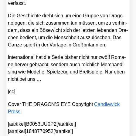
ver­fasst.
Die Geschich­te dreht sich um eine Grup­pe von Dra­go­
no­lo­gen, die sich zusam­men tun müs­sen, um zu ver­hin­
dern, dass ein Böse­wicht sich der letz­ten leben­den Dra­
chen bedient, um die Mensch­heit aus­zu­lö­schen. Das
Gan­ze spielt in der Vor­la­ge in Groß­bri­tan­ni­en.
Inter­na­tio­nal hat die Serie bis­her nicht nur zwölf Roma­
ne her­vor gebracht, son­dern auch reich­lich Mer­chan­di­
sing wie Model­le, Spiel­zeug und Brett­spie­le. Nur eben
nicht bei uns …
[cc]
Cover THE DRAGON’S EYE Copy­right
Cand­le­wick
Press
[aartikel]B0053UU0P2[/aartikel]
[aartikel]1848770952[/aartikel]