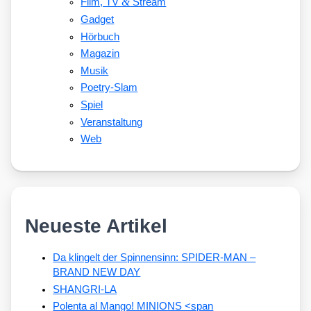
&
Film, TV
Stream
Gadget
Hörbuch
Magazin
Musik
Poetry-Slam
Spiel
Veranstaltung
Web
Neueste Artikel
Da klingelt der Spinnensinn: SPIDER-MAN –
BRAND NEW DAY
SHANGRI-LA
Polenta al Mango! MINIONS <span