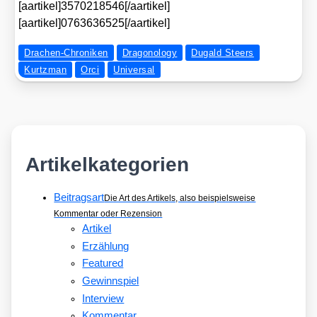
[aartikel]3570218546[/aartikel]
[aartikel]0763636525[/aartikel]
Drachen-Chroniken
Dragonology
Dugald Steers
Kurtzman
Orci
Universal
Artikelkategorien
Beitragsart
Die Art des Artikels, also beispielsweise
Kommentar oder Rezension
Artikel
Erzählung
Featured
Gewinnspiel
Interview
Kommentar