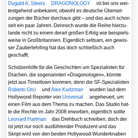
Dugald A. Steers
DRAGONOLOGY
ist bei uns wei­
test­ge­hend unbe­kannt, obwohl es deut­sche Über­set­
zun­gen der Bücher durch­aus gibt – und das auch schon
seit ein paar Jah­ren. Den­noch wur­de die Rei­he hier­zu­
lan­de nicht zu einem der­art gro­ßen Erfolg wie bei­spiels­
wei­se in Groß­bri­tan­ni­en. Eigent­lich selt­sam, ein gewis­
ser Zau­ber­lehr­ling hat das doch schließ­lich auch
geschafft.
Schüt­zen­hil­fe für die Geschich­ten um Spe­zia­lis­ten für
Dra­chen, die soge­nann­ten »Dra­go­no­lo­gen«, könn­te
jetzt aus Tin­sel­town kom­men, denn die SF-Spe­zia­lis­ten
Rober­to Orci
und
Alex Kurtzman
wur­den laut dem
Hol­ly­wood Repor­ter von
Uni­ver­sal
ange­heu­ert, um
einen Film aus dem The­ma zu machen. Das Stu­dio hat­
te die Rech­te im Jahr 2008 erwor­ben, eigent­lich soll­te
Leo­nard Hart­man
das Dreh­buch schrei­ben, doch der
ist jetzt nur noch aus­füh­ren­der Pro­du­zent und das
Skript wird von den bei­den Hol­ly­wood-Wun­der­kna­ben