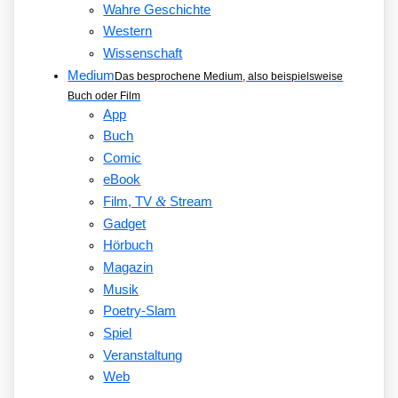
Wahre Geschichte
Western
Wissenschaft
Medium
Das besprochene Medium, also beispielsweise
Buch oder Film
App
Buch
Comic
eBook
&
Film, TV
Stream
Gadget
Hörbuch
Magazin
Musik
Poetry-Slam
Spiel
Veranstaltung
Web