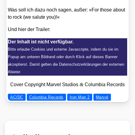
Was soll ich dazu noch sagen, außer: »For tho­se about
to rock (we salu­te you)!«
Und hier der Trai­ler:
Der Inhalt ist nicht verfügbar.
Bitte erlaube Cookies und externe Javascripte, indem du sie im
Popup am unteren Bildrand oder durch Klick auf dieses Banner
akzeptierst. Damit gelten die Datenschutzerklärungen der externen
Abieter.
&
Cover Copy­right Mar­vel Stu­di­os
Colum­bia Records
AC/DC
Columbia Records
Iron Man 2
Marvel