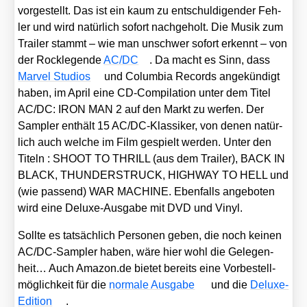
vor­ge­stellt. Das ist ein kaum zu ent­schul­di­gen­der Feh­
ler und wird natür­lich sofort nach­ge­holt. Die Musik zum
Trai­ler stammt – wie man unschwer sofort erkennt – von
der Rock­le­gen­de
AC/​DC
. Da macht es Sinn, dass
Mar­vel Stu­di­os
und Colum­bia Records ange­kün­digt
haben, im April eine CD-Com­pi­la­ti­on unter dem Titel
AC/​DC: IRON MAN 2 auf den Markt zu wer­fen. Der
Sam­pler ent­hält 15 AC/DC-Klas­si­ker, von denen natür­
lich auch wel­che im Film gespielt wer­den. Unter den
Titeln : SHOOT TO THRILL (aus dem Trai­ler), BACK IN
BLACK, THUNDERSTRUCK, HIGHWAY TO HELL und
(wie pas­send) WAR MACHINE. Eben­falls ange­bo­ten
wird eine Delu­xe-Aus­ga­be mit DVD und Vinyl.
Soll­te es tat­säch­lich Per­so­nen geben, die noch kei­nen
AC/DC-Sam­pler haben, wäre hier wohl die Gele­gen­
heit… Auch Ama​zon​.de bie­tet bereits eine Vor­be­stell­
mög­lich­keit für die
nor­ma­le Aus­ga­be
und die
Delu­xe-
Edi­ti­on
.