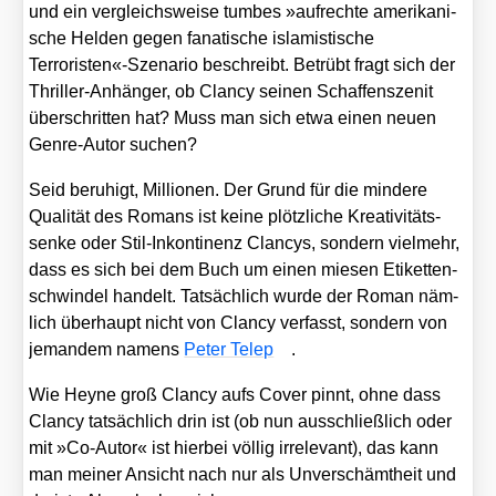
und ein ver­gleichs­wei­se tum­bes »auf­rech­te ame­ri­ka­ni­
sche Hel­den gegen fana­ti­sche isla­mis­ti­sche
Terroristen«-Szenario beschreibt. Betrübt fragt sich der
Thril­ler-Anhän­ger, ob Clan­cy sei­nen Schaf­fensze­nit
über­schrit­ten hat? Muss man sich etwa einen neu­en
Gen­re-Autor suchen?
Seid beru­higt, Mil­lio­nen. Der Grund für die min­de­re
Qua­li­tät des Romans ist kei­ne plötz­li­che Krea­ti­vi­täts­
sen­ke oder Stil-Inkon­ti­nenz Clan­cys, son­dern viel­mehr,
dass es sich bei dem Buch um einen mie­sen Eti­ket­ten­
schwin­del han­delt. Tat­säch­lich wur­de der Roman näm­
lich über­haupt nicht von Clan­cy ver­fasst, son­dern von
jeman­dem namens
Peter Telep
.
Wie Hey­ne groß Clan­cy aufs Cover pinnt, ohne dass
Clan­cy tat­säch­lich drin ist (ob nun aus­schließ­lich oder
mit »Co-Autor« ist hier­bei völ­lig irrele­vant), das kann
man mei­ner Ansicht nach nur als Unver­schämt­heit und