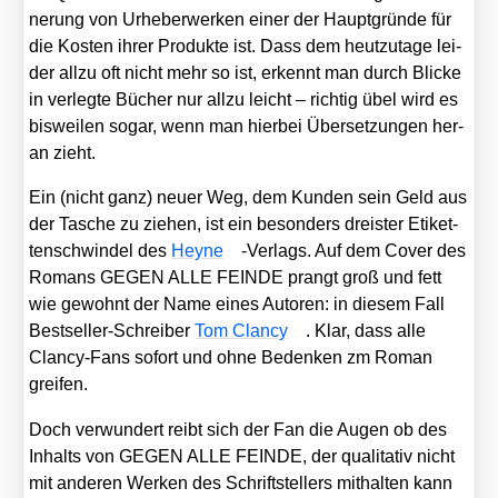
ne­rung von Urhe­ber­wer­ken einer der Haupt­grün­de für
die Kos­ten ihrer Pro­duk­te ist. Dass dem heut­zu­ta­ge lei­
der all­zu oft nicht mehr so ist, erkennt man durch Bli­cke
in ver­leg­te Bücher nur all­zu leicht – rich­tig übel wird es
bis­wei­len sogar, wenn man hier­bei Über­set­zun­gen her­
an zieht.
Ein (nicht ganz) neu­er Weg, dem Kun­den sein Geld aus
der Tasche zu zie­hen, ist ein beson­ders dreis­ter Eti­ket­
ten­schwin­del des
Hey­ne
-Ver­lags. Auf dem Cover des
Romans GEGEN ALLE FEINDE prangt groß und fett
wie gewohnt der Name eines Autoren: in die­sem Fall
Best­sel­ler-Schrei­ber
Tom Clan­cy
. Klar, dass alle
Clan­cy-Fans sofort und ohne Beden­ken zm Roman
grei­fen.
Doch ver­wun­dert reibt sich der Fan die Augen ob des
Inhalts von GEGEN ALLE FEINDE, der qua­li­ta­tiv nicht
mit ande­ren Wer­ken des Schrift­stel­lers mit­hal­ten kann