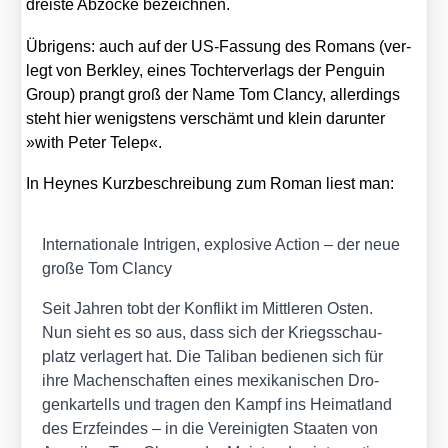
dreis­te Abzo­cke bezeich­nen.
Übri­gens: auch auf der US-Fas­sung des Romans (ver­
legt von Ber­kley, eines Toch­ter­ver­lags der Pen­gu­in
Group) prangt groß der Name Tom Clan­cy, aller­dings
steht hier wenigs­tens ver­schämt und klein dar­un­ter
»with Peter Telep«.
In Heynes Kurz­be­schrei­bung zum Roman liest man:
Inter­na­tio­na­le Intri­gen, explo­si­ve Action – der neue
gro­ße Tom Clan­cy
Seit Jah­ren tobt der Kon­flikt im Mitt­le­ren Osten.
Nun sieht es so aus, dass sich der Kriegs­schau­
platz ver­la­gert hat. Die Tali­ban bedie­nen sich für
ihre Machen­schaf­ten eines mexi­ka­ni­schen Dro­
gen­kar­tells und tra­gen den Kampf ins Hei­mat­land
des Erz­fein­des – in die Ver­ei­nig­ten Staa­ten von