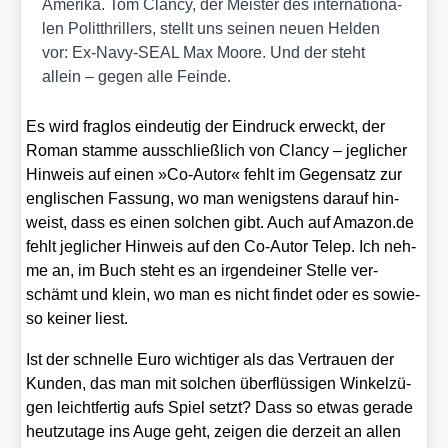
Ame­ri­ka. Tom Clan­cy, der Meis­ter des inter­na­tio­na­
len Polit­thril­lers, stellt uns sei­nen neu­en Hel­den
vor: Ex-Navy-SEAL Max Moo­re. Und der steht
allein – gegen alle Fein­de.
Es wird frag­los ein­deu­tig der Ein­druck erweckt, der
Roman stam­me aus­schließ­lich von Clan­cy – jeg­li­cher
Hin­weis auf einen »Co-Autor« fehlt im Gegen­satz zur
eng­li­schen Fas­sung, wo man wenigs­tens dar­auf hin­
weist, dass es einen sol­chen gibt. Auch auf Ama​zon​.de
fehlt jeg­li­cher Hin­weis auf den Co-Autor Telep. Ich neh­
me an, im Buch steht es an irgend­ei­ner Stel­le ver­
schämt und klein, wo man es nicht fin­det oder es sowie­
so kei­ner liest.
Ist der schnel­le Euro wich­ti­ger als das Ver­trau­en der
Kun­den, das man mit sol­chen über­flüs­si­gen Win­kel­zü­
gen leicht­fer­tig aufs Spiel setzt? Dass so etwas gera­de
heut­zu­ta­ge ins Auge geht, zei­gen die der­zeit an allen