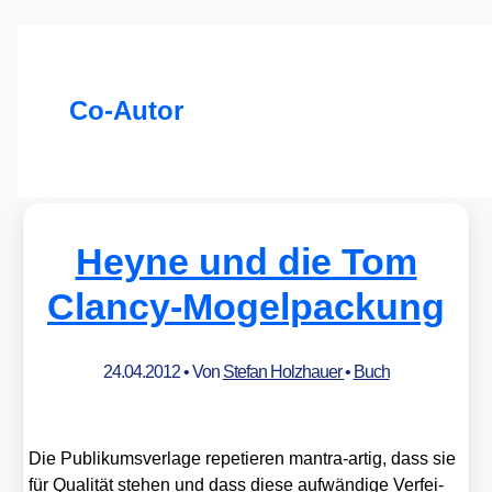
Co-Autor
Heyne und die Tom
Clancy-Mogelpackung
24.04.2012
• Von
Stefan Holzhauer
•
Buch
Die Publi­kums­ver­la­ge repe­tie­ren man­tra-artig, dass sie
für Qua­li­tät ste­hen und dass die­se auf­wän­di­ge Ver­fei­