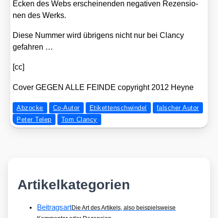
Ecken des Webs erschei­nen­den nega­ti­ven Rezen­sio­
nen des Werks.
Die­se Num­mer wird übri­gens nicht nur bei Clan­cy
gefah­ren …
[cc]
Cover GEGEN ALLE FEINDE copy­right 2012 Hey­ne
Abzocke
Co-Autor
Etikettenschwindel
falscher Autor
Peter Telep
Tom Clancy
Artikelkategorien
Beitragsart
Die Art des Artikels, also beispielsweise