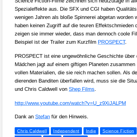
Sci­ence Fic­tion-Fil­me zeich­nen sich heut­zu­ta­ge in al
Spe­zi­al­ef­fek­te aus. Die SFX und CGI haben Qua­li­täts
weni­gen Jah­ren als blo­ße Spin­ne­rei abge­tan wor­den 
haben kei­nen Zugriff auf die teu­ren Effekt­schmie­den 
zei­gen sie immer wie­der, dass man den­noch coo­le F
Bei­spiel ist der Trai­ler zum Kurz­film
PROSPECT
.
PROSPECT ist eine unge­wöhn­li­che Geschich­te über 
Mäd­chen jagt auf einem gif­ti­gen Pla­ne­ten zusam­me
vol­len Mate­ria­li­en, die sie reich machen sol­len. Als
die­ren­den Ban­di­ten über­fal­len wird, muss sie die Situ
und Chris Cald­well von
Shep Films
.
http://​www​.you​tube​.com/​w​a​t​c​h​?​v​=​U​_​z​9​X​i​J​A​LPM
Dank an
Ste­fan
für den Hin­weis.
Chris Caldwell
Independent
Indie
Science Fiction