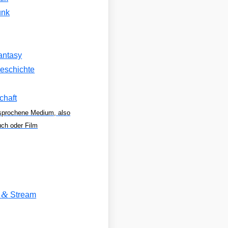
unk
antasy
eschichte
chaft
sprochene Medium, also
uch oder Film
&
V
Stream