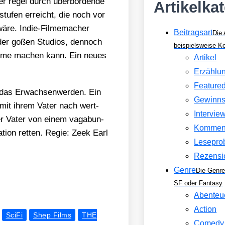
ler regel durch über­bor­den­de
Artikelka
­stu­fen erreicht, die noch vor
wäre. Indie-Fil­me­ma­cher
Beitragsart
Die 
der goßen Stu­di­os, den­noch
beispielsweise 
il­me machen kann. Ein neu­es
Artikel
Erzählu
Feature
das Erwach­sen­wer­den. Ein
Gewinns
n mit ihrem Vater nach wert­
Intervie
 der Vater von einem vaga­bun­
Kommen
a­ti­on ret­ten. Regie: Zeek Earl
Lesepro
Rezensi
Genre
Die Genre
SF oder Fantasy
Abenteu
Action
SciFi
Shep Films
THE
Comedy