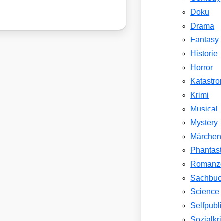
Doku
Drama
Fantasy
Historie
Horror
Katastr
Krimi
Musical
Mystery
Märche
Phantast
Romanz
Sachbu
Science 
Selfpubl
Sozialkri