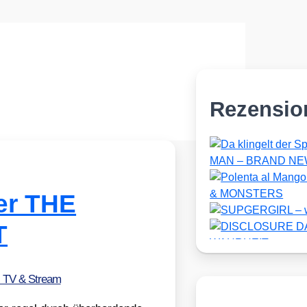
Rezensio
ler THE
T
, TV & Stream