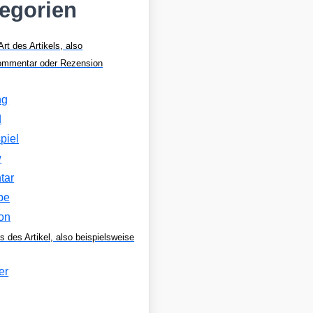
tegorien
Art des Artikels, also
Kommentar oder Rezension
ng
d
piel
w
tar
be
on
s des Artikel, also beispielsweise
er