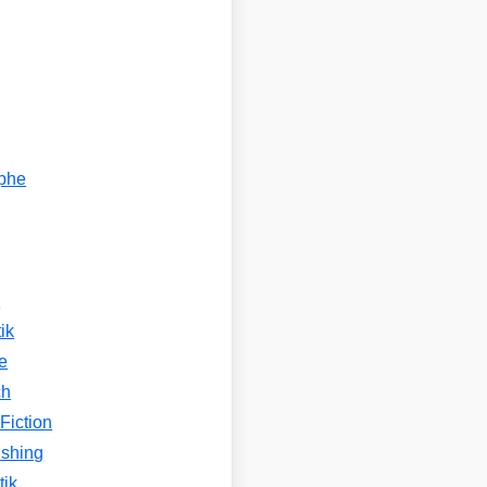
ophe
n
ik
e
ch
Fiction
ishing
tik