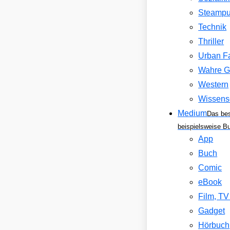
Steamp
Technik
Thriller
Urban F
Wahre G
Western
Wissens
Medium
Das be
beispielsweise B
App
Buch
Comic
eBook
Film, T
Gadget
Hörbuch