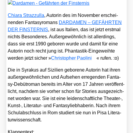
Chia­ra Straz­zul­la
, Autorin des im Novem­ber erschei­
nen­den Fan­ta­sy­ro­mans
DARDAMEN – GEFÄHRTEN
DER FINSTERNIS
, ist aus Ita­li­en, das ist jetzt erst­mal
nichts Beson­de­res. Außer­ge­wöhn­lich ist aller­dings,
dass sie erst 1990 gebo­ren wur­de und damit für eine
Autorin noch recht jung ist. Phan­tas­tik-Ein­ge­weih­te
wer­den jetzt sicher »
Chris­to­pher Pao­li­ni
« rufen. :o)
Die in Syra­kus auf Sizi­li­en gebo­re­ne Autorin hat ihren
außer­ge­wöhn­li­chen und Auf­se­hen erre­gen­den Fan­ta­
sy-Debüt­ro­man bereits im Alter von 17 Jah­ren ver­öf­fent­
licht, nach­dem sie vor­her schon für Sto­ries aus­ge­zeich­
net wor­den war. Sie ist eine lei­den­schaft­li­che Theater‑,
Kunst‑, Lite­ra­tur- und Fan­ta­sy­l­ieb­ha­be­rin. Nach ihrem
Schul­ab­schluss in Rom stu­diert sie nun in Pisa Lite­ra­
tur­wis­sen­schaft.
Klap­pen­text: