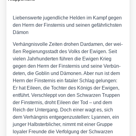
Lie­bens­wer­te jugend­li­che Hel­den im Kampf gegen
den Herrn der Fins­ter­nis und sei­nen gefähr­lichs­ten
Dämon
Ver­häng­nis­vol­le Zei­ten dro­hen Dar­da­men, der wei­
ßen Regie­rungs­stadt des Volks der Ewi­gen. Seit
vie­len Jahr­hun­der­ten füh­ren die Ewi­gen Krieg
gegen den Herrn der Fins­ter­nis und sei­ne Ver­bün­
de­ten, die Goblin und Dämo­nen. Aber nun ist dem
Herrn der Fins­ter­nis ein fata­ler Schlag gelun­gen:
Er hat Eileen, die Toch­ter des Königs der Ewi­gen,
ent­führt. Ver­schleppt von den Schwar­zen Trup­pen
der Fins­ter­nis, droht Eileen der Tod – und dem
Reich der Unter­gang. Doch einer wagt es, sich
dem Ver­häng­nis ent­ge­gen­zu­stel­len: Lyan­nen, ein
jun­ger Halb­st­erb­li­cher, nimmt mit einer Grup­pe
loya­ler Freun­de die Ver­fol­gung der Schwar­zen