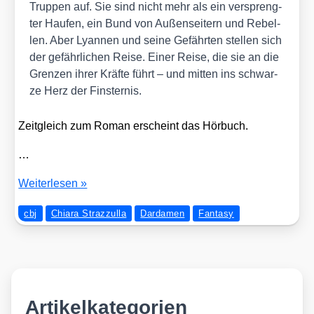
Trup­pen auf. Sie sind nicht mehr als ein ver­spreng­
ter Hau­fen, ein Bund von Außen­sei­tern und Rebel­
len. Aber Lyan­nen und sei­ne Gefähr­ten stel­len sich
der gefähr­li­chen Rei­se. Einer Rei­se, die sie an die
Gren­zen ihrer Kräf­te führt – und mit­ten ins schwar­
ze Herz der Fins­ter­nis.
Zeit­gleich zum Roman erscheint das Hör­buch.
…
Neu
Wei­ter­le­sen »
im
cbj
Chiara Strazzulla
Dardamen
Fantasy
Novem­
ber:
DARDAMEN
–
GEFÄHRTEN
DER
Artikelkategorien