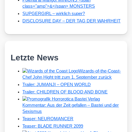
Polenta al Mango! MINIONS <span
class="amp">&</span> MONSTERS
SUPGERGIRL – wirklich super?
DISCLOSURE DAY – DER TAG DER WAHRHEIT
Letzte News
Wizards-of-the-Coast-
Chef John Hight tritt zum 1. September zurück
Trailer: JUMANJI – OPEN WORLD
Trailer: CHILDREN OF BLOOD AND BONE
Kommentar: Aus der Zeit gefallen – Bastei und der
Sexismus
Teaser: NEUROMANCER
Teaser: BLADE RUNNER 2099