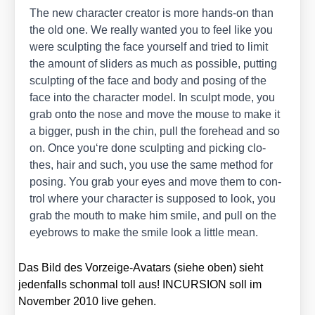
The new cha­rac­ter crea­tor is more hands-on than
the old one. We real­ly wan­ted you to feel like you
were sculp­ting the face yours­elf and tried to limit
the amount of sliders as much as pos­si­ble, put­ting
sculp­ting of the face and body and posing of the
face into the cha­rac­ter model. In sculpt mode, you
grab onto the nose and move the mou­se to make it
a big­ger, push in the chin, pull the fore­head and so
on. Once you‘re done sculp­ting and picking clo­
thes, hair and such, you use the same method for
posing. You grab your eyes and move them to con­
trol whe­re your cha­rac­ter is sup­po­sed to look, you
grab the mouth to make him smi­le, and pull on the
eye­brows to make the smi­le look a litt­le mean.
Das Bild des Vor­zei­ge-Ava­tars (sie­he oben) sieht
jeden­falls schon­mal toll aus! INCURSION soll im
Novem­ber 2010 live gehen.