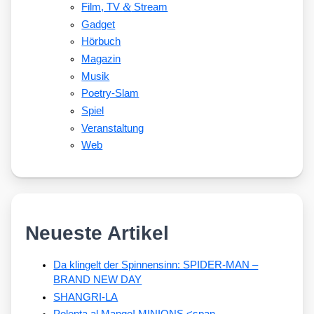
&
Film, TV
Stream
Gadget
Hörbuch
Magazin
Musik
Poetry-Slam
Spiel
Veranstaltung
Web
Neueste Artikel
Da klingelt der Spinnensinn: SPIDER-MAN –
BRAND NEW DAY
SHANGRI-LA