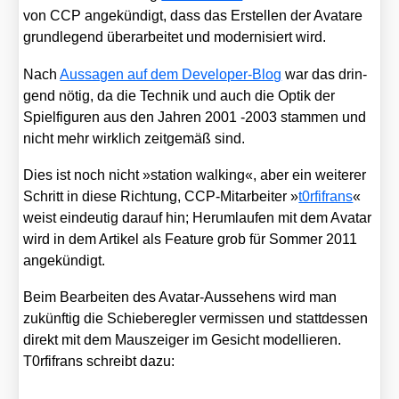
von CCP ange­kün­digt, dass das Erstel­len der Ava­tare
grund­le­gend über­ar­bei­tet und moder­ni­siert wird.
Nach
Aus­sa­gen auf dem Deve­lo­per-Blog
war das drin­
gend nötig, da die Tech­nik und auch die Optik der
Spiel­fi­gu­ren aus den Jah­ren 2001 ‑2003 stam­men und
nicht mehr wirk­lich zeit­ge­mäß sind.
Dies ist noch nicht »sta­ti­on wal­king«, aber ein wei­te­rer
Schritt in die­se Rich­tung, CCP-Mit­ar­bei­ter »
t0rfifrans
«
weist ein­deu­tig dar­auf hin; Her­um­lau­fen mit dem Ava­tar
wird in dem Arti­kel als Fea­ture grob für Som­mer 2011
ange­kün­digt.
Beim Bear­bei­ten des Ava­tar-Aus­se­hens wird man
zukünf­tig die Schie­be­reg­ler ver­mis­sen und statt­des­sen
direkt mit dem Maus­zei­ger im Gesicht model­lie­ren.
T0rfifrans schreibt dazu: