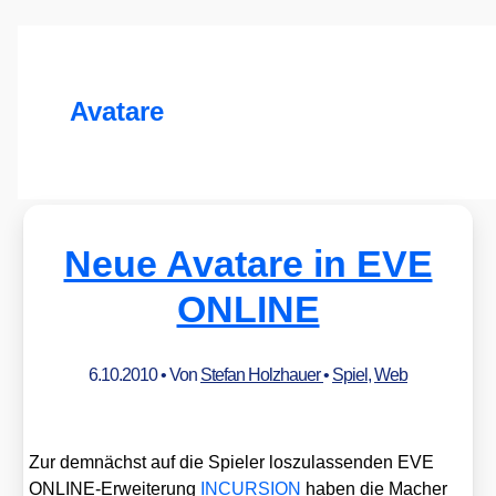
Avatare
Neue Avatare in EVE
ONLINE
6.10.2010
• Von
Stefan Holzhauer
•
Spiel
,
Web
Zur dem­nächst auf die Spie­ler los­zu­las­sen­den EVE
ONLINE-Erwei­te­rung
INCURSION
haben die Macher