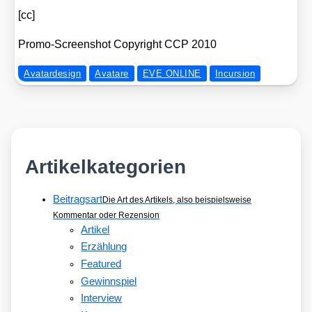
[cc]
Pro­mo-Screen­shot Copy­right CCP 2010
Avatardesign
Avatare
EVE ONLINE
Incursion
Artikelkategorien
Beitragsart
Die Art des Artikels, also beispielsweise
Kommentar oder Rezension
Artikel
Erzählung
Featured
Gewinnspiel
Interview