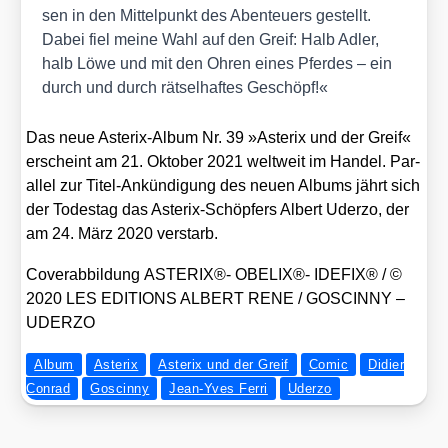
sen in den Mit­tel­punkt des Aben­teu­ers gestellt.
Dabei fiel mei­ne Wahl auf den Greif: Halb Adler,
halb Löwe und mit den Ohren eines Pfer­des – ein
durch und durch rät­sel­haf­tes Geschöpf!«
Das neue Aste­rix-Album Nr. 39 »Aste­rix und der Greif«
erscheint am 21. Okto­ber 2021 welt­weit im Han­del. Par­
al­lel zur Titel-Ankün­di­gung des neu­en Albums jährt sich
der Todes­tag das Aste­rix-Schöp­fers Albert Uder­zo, der
am 24. März 2020 ver­starb.
Cover­ab­bil­dung ASTERIX®- OBELIX®- IDEFIX® /​ ©
2020 LES EDITIONS ALBERT RENE /​ GOSCINNY –
UDERZO
Album
Asterix
Asterix und der Greif
Comic
Didier
Conrad
Goscinny
Jean-Yves Ferri
Uderzo