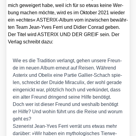
mich gewei­gert habe, weil ich für so etwas kei­ne Wer­
bung machen möch­te, wird es im Okto­ber 2021 wie­der
ein »ech­tes« ASTE­RIX-Album vom inzwi­schen bewähr­
ten Team Jean-Yves Fer­ri und Didier Con­rad geben.
Der Titel wird ASTERIX UND DER GREIF sein. Der
Ver­lag schreibt dazu:
Wie es die Tra­di­ti­on ver­langt, gehen unse­re Freun­
de im neu­en Album erneut auf Rei­sen. Wäh­rend
Aste­rix und Obe­lix eine Par­tie Gal­li­er-Schach spie­
len, schreckt der Drui­de Mira­cu­lix, der wohl gera­de
ein­ge­nickt war, plötz­lich hoch und ver­kün­det, dass
ein alter Freund drin­gend sei­ne Hil­fe benö­tigt.
Doch wer ist die­ser Freund und wes­halb benö­tigt
er Hil­fe? Und wohin führt uns die Rei­se und wor­um
geht es?
Sze­ne­rist Jean-Yves Fer­ri ver­rät uns etwas mehr
dar­über: »Wir haben ein mytho­lo­gi­sches Tier­we­