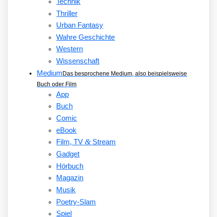
Technik
Thriller
Urban Fantasy
Wahre Geschichte
Western
Wissenschaft
Medium
Das besprochene Medium, also beispielsweise
Buch oder Film
App
Buch
Comic
eBook
&
Film, TV
Stream
Gadget
Hörbuch
Magazin
Musik
Poetry-Slam
Spiel