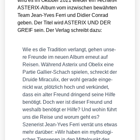
wird es im Okto­ber 2021 wie­der ein »ech­tes«
ASTE­RIX-Album vom inzwi­schen bewähr­ten
Team Jean-Yves Fer­ri und Didier Con­rad
geben. Der Titel wird ASTERIX UND DER
GREIF sein. Der Ver­lag schreibt dazu:
Wie es die Tra­di­ti­on ver­langt, gehen unse­
re Freun­de im neu­en Album erneut auf
Rei­sen. Wäh­rend Aste­rix und Obe­lix eine
Par­tie Gal­li­er-Schach spie­len, schreckt der
Drui­de Mira­cu­lix, der wohl gera­de ein­ge­
nickt war, plötz­lich hoch und ver­kün­det,
dass ein alter Freund drin­gend sei­ne Hil­fe
benö­tigt. Doch wer ist die­ser Freund und
wes­halb benö­tigt er Hil­fe? Und wohin führt
uns die Rei­se und wor­um geht es?
Sze­ne­rist Jean-Yves Fer­ri ver­rät uns etwas
mehr dar­über: »Wir haben ein mytho­lo­gi­
sches Tier­we­sen in den Mit­tel­punkt des