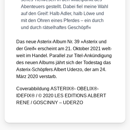
Aben­teu­ers gestellt. Dabei fiel mei­ne Wahl
auf den Greif: Halb Adler, halb Löwe und
mit den Ohren eines Pfer­des – ein durch
und durch rät­sel­haf­tes Geschöpf!«
Das neue Aste­rix-Album Nr. 39 »Aste­rix und
der Greif« erscheint am 21. Okto­ber 2021 welt­
weit im Han­del. Par­al­lel zur Titel-Ankün­di­gung
des neu­en Albums jährt sich der Todes­tag das
Aste­rix-Schöp­fers Albert Uder­zo, der am 24.
März 2020 ver­starb.
Cover­ab­bil­dung ASTERIX®- OBELIX®-
IDEFIX® /​ © 2020 LES EDITIONS ALBERT
RENE /​ GOSCINNY – UDERZO