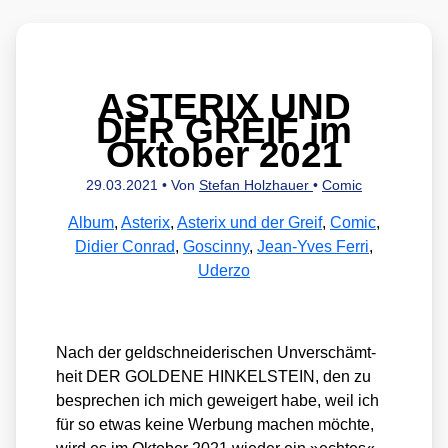
ASTERIX UND
DER GREIF im
Oktober 2021
29.03.2021
• Von
Stefan Holzhauer
•
Comic
Album
,
Asterix
,
Asterix und der Greif
,
Comic
,
Didier Conrad
,
Goscinny
,
Jean-Yves Ferri
,
Uderzo
Nach der geld­schnei­de­ri­schen Unver­schämt­
heit DER GOLDENE HINKELSTEIN, den zu
bespre­chen ich mich gewei­gert habe, weil ich
für so etwas kei­ne Wer­bung machen möch­te,