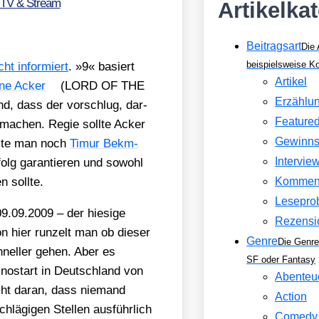
 TV & Stream
Artikelka
Beitragsart
Die 
beispielsweise 
cht infor­miert
. »9« basiert
Artikel
ne Acker
(LORD OF THE
Erzählu
fand, dass der vor­schlug, dar­
Feature
u machen. Regie soll­te Acker
Gewinns
hol­te man noch
Timur Bek­m­
Intervie
olg garan­tie­ren und sowohl
 soll­te.
Kommen
Lesepro
9.09.2009 – der hie­si­ge
Rezensi
hon hier run­zelt man ob die­ser
Genre
Die Genre
hnel­ler gehen. Aber es
SF oder Fantasy
ino­start in Deutsch­land von
Abenteu
cht dar­an, dass nie­mand
Action
hlä­gi­gen Stel­len aus­führ­lich
Comedy