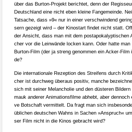
über das Bur­ton-Pro­jekt berich­tet, denn der Regis­seu
Deutsch­land eine nicht eben klei­ne Fan­ge­mein­de. Ne
Tat­sa­che, dass »9« nur in einer ver­schwin­dend gerin­
sern gezeigt wird – der Kino­start fin­det nicht statt. Off
der Ansicht, dass man mit dem post­apo­ka­lyp­ti­schen An
cher vor die Lein­wän­de locken kann. Oder hat­te man S
Bur­ton-Film (der ja streng genom­men ein Acker-Film 
de?
Die inter­na­tio­na­le Rezep­ti­on des Strei­fens durch Kri­t
cher ist durch­weg über­aus posi­tiv, man­che bezeich­n
sich mit sei­ner Melan­cho­lie und den düs­te­ren Bil­der
mauk ande­rer Ani­ma­ti­ons­fil­me abhebt, aber den­noch e
ve Bot­schaft ver­mit­telt. Da fragt man sich ins­be­son­
übli­chen deut­schen Wahns in Sachen »Anspruch« ums
ser Film nicht in die Kinos gebracht wird?