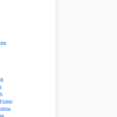
ophe
n
ik
e
ch
Fiction
ishing
tik