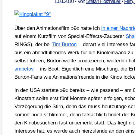
1.03.2010
• Von
Stefan Holzhauer
•
Film,
Über den Ani­ma­ti­ons­film »9« hat­te ich
in einer Nach­ri
auf einem Kurz­film von Spe­cial-Effects-Zau­be­rer
Sha
RINGS), der bei
Tim Bur­ton
der­art viel Inter­es­se 
aus ein abend­fül­len­des Werk für die Kino­lein­wand z
selbst füh­ren, Bur­ton woll­te pro­du­zie­ren, wei­ter­hin 
am­be­tov
ins Boot. Eigent­lich eine Mischung, die Erf
Bur­ton-Fans wie Ani­ma­ti­ons­freun­de in die Kinos locken
In den USA star­te­te »9« bereits – wie pas­send – am 0
Kino­start soll­te erst fünf Mona­te spä­ter erfol­gen, sc
Ver­zö­ge­rung die Stirn, denn das muss heut­zu­ta­ge sc
kommt noch schlim­mer, denn tat­säch­lich fin­det der K
den Kino­be­su­chern fast unbe­merkt statt. Das liegt ni
Inter­es­se hat, es wur­de auch hier­zu­lan­de an den ein­sc