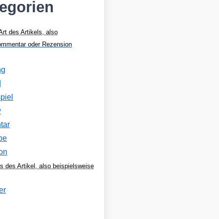
tegorien
Art des Artikels, also
Kommentar oder Rezension
ng
d
piel
w
tar
be
on
s des Artikel, also beispielsweise
er