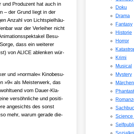
r und Pro­du­zent hat auch in
Doku
in – der Grund liegt in der
Drama
gen Anzahl von Licht­spiel­häu­
Fantasy
en­bar war der Ver­lei­her nicht
Historie
i­ma­ti­ons­spek­ta­kel Besu­
Horror
or­ge, dass ein wei­te­rer
Katastr
ist) von ALICE ablen­ken wür­
Krimi
Musical
i­ker und »nor­ma­le« Kino­be­su­
Mystery
en »9« als Meis­ter­werk, das
Märche
n wohl­tu­end vom Dau­er-Kla­
Phantast
ine ver­söhn­li­che und posi­ti­
Romanz
de­re ange­sichts des sonst
Sachbu
o mehr, war­um gera­de die­
Science 
Selfpubl
Sozialkri