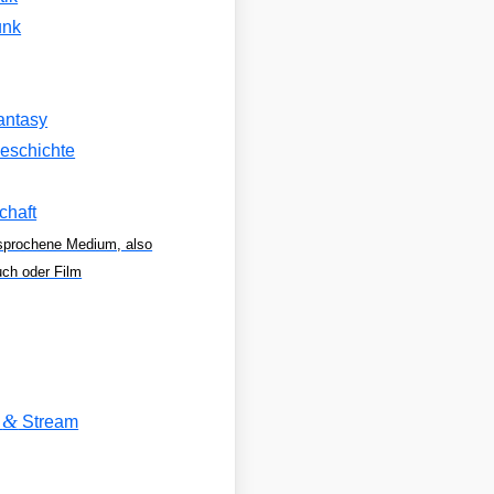
unk
antasy
eschichte
chaft
sprochene Medium, also
uch oder Film
&
V
Stream