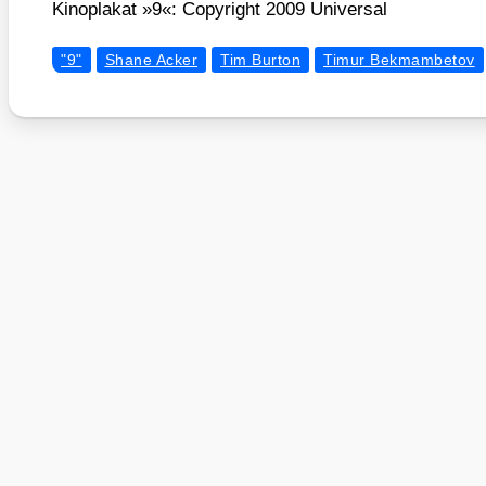
Kino­pla­kat »9«: Copy­right 2009 Uni­ver­sal
"9"
Shane Acker
Tim Burton
Timur Bekmambetov