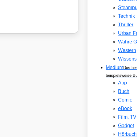
Steamp
Technik
Thriller
Urban F
Wahre G
Western
Wissens
Medium
Das be
beispielsweise B
App
Buch
Comic
eBook
Film, T
Gadget
Hörbuch