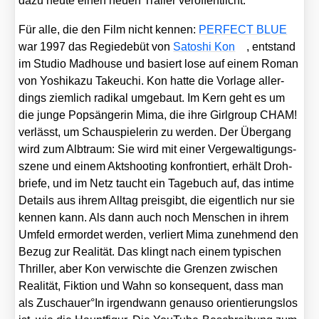
dazu heu­te einen neu­en Trai­ler ver­öf­fent­licht.
Für alle, die den Film nicht ken­nen:
PERFECT BLUE
war 1997 das Regie­de­büt von
Sato­shi Kon
, ent­stand
im Stu­dio Mad­house und basiert lose auf einem Roman
von Yoshi­ka­zu Takeuchi. Kon hat­te die Vor­la­ge aller­
dings ziem­lich radi­kal umge­baut. Im Kern geht es um
die jun­ge Pop­sän­ge­rin Mima, die ihre Girl­group CHAM!
ver­lässt, um Schau­spie­le­rin zu wer­den. Der Über­gang
wird zum Alb­traum: Sie wird mit einer Ver­ge­wal­ti­gungs­
sze­ne und einem Akt­shoo­ting kon­fron­tiert, erhält Droh­
brie­fe, und im Netz taucht ein Tage­buch auf, das inti­me
Details aus ihrem All­tag preis­gibt, die eigent­lich nur sie
ken­nen kann. Als dann auch noch Men­schen in ihrem
Umfeld ermor­det wer­den, ver­liert Mima zuneh­mend den
Bezug zur Rea­li­tät. Das klingt nach einem typi­schen
Thril­ler, aber Kon ver­wisch­te die Gren­zen zwi­schen
Rea­li­tät, Fik­ti­on und Wahn so kon­se­quent, dass man
als Zuschauer°In irgend­wann genau­so ori­en­tie­rungs­los