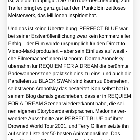
ist, wie die Haupt­fi­gur. Die You­Tube-Beschrei­bung zum
Trai­ler bringt es ganz gut auf den Punkt: Ein zeit­lo­ses
Meis­ter­werk, das Mil­lio­nen inspi­riert hat.
Und das ist kei­ne Über­trei­bung. PERFECT BLUE war
bei sei­ner Erst­ver­öf­fent­li­chung zwar kein kom­mer­zi­el­ler
Erfolg – der Film wur­de ursprüng­lich für den Direct-to-
Video-Markt pro­du­ziert – aber sein Ein­fluss auf west­li­
che Filmemacher°Innen ist enorm. Dar­ren Aro­nof­sky
über­nahm für REQUIEM FOR A DREAM die berühm­te
Bade­wan­nen­sze­ne prak­tisch eins zu eins, und auch die
Par­al­le­len zu BLACK SWAN sind kaum zu über­se­hen,
selbst wenn Aro­nof­sky das bestrei­tet. Kon selbst hat in
sei­nem Blog damals geschrie­ben, dass er in REQUIEM
FOR A DREAM Sze­nen wie­der­erkannt habe, die sei­
nen eige­nen Sto­ry­boards ent­spra­chen. Madon­na ver­
wen­de­te Aus­schnit­te aus PERFECT BLUE auf ihrer
Drow­ned World Tour 2001, und Ter­ry Gil­liam setz­te ihn
auf sei­ne Lis­te der 50 bes­ten Ani­ma­ti­ons­fil­me. Das