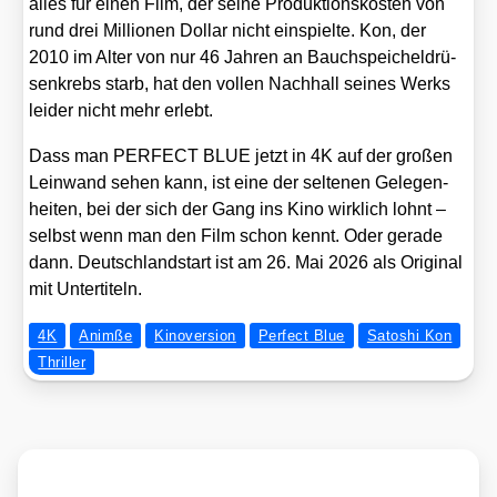
alles für einen Film, der sei­ne Pro­duk­ti­ons­kos­ten von
rund drei Mil­lio­nen Dol­lar nicht ein­spiel­te. Kon, der
2010 im Alter von nur 46 Jah­ren an Bauch­spei­chel­drü­
sen­krebs starb, hat den vol­len Nach­hall sei­nes Werks
lei­der nicht mehr erlebt.
Dass man PERFECT BLUE jetzt in 4K auf der gro­ßen
Lein­wand sehen kann, ist eine der sel­te­nen Gele­gen­
hei­ten, bei der sich der Gang ins Kino wirk­lich lohnt –
selbst wenn man den Film schon kennt. Oder gera­de
dann. Deutsch­land­start ist am 26. Mai 2026 als Ori­gi­nal
mit Unter­ti­teln.
4K
Animße
Kinoversion
Perfect Blue
Satoshi Kon
Thriller