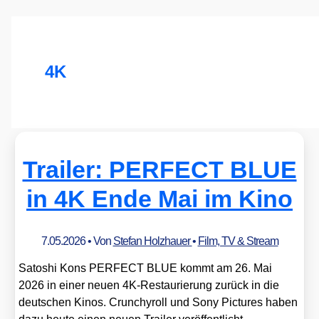
4K
Trailer: PERFECT BLUE
in 4K Ende Mai im Kino
7.05.2026
• Von
Stefan Holzhauer
•
Film, TV & Stream
Sato­shi Kons PERFECT BLUE kommt am 26. Mai
2026 in einer neu­en 4K-Restau­rie­rung zurück in die
deut­schen Kinos. Crun­chy­roll und Sony Pic­tures haben