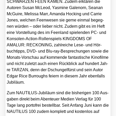
SCHWARZEN FEEN KAMEN. Zudem erklä­ren die
Autoren Sus­an McLeod, Yas­mi­ne Galen­orn, Seanan
McGui­re, Melis­sa Marr, Aman­da Hocking und Car­rie
Jones, wel­chen Feen­we­sen sie ger­ne ein­mal begeg­
nen wür­den – oder lie­ber nicht. Zudem gibt es im Heft
eine Vor­stel­lung des im Feen­land spie­len­den PC- und
Kon­so­len-Action-Rol­len­spiels KINGDOMS OF
AMALUR: RECKONING, zahl­rei­che Lese- und Hör­
buch­tipps, DVD- und Blu-ray-Bespre­chun­gen sowie die
Monats-Vor­schau auf kom­men­de fan­tas­ti­sche Kino­fil­me
und nicht zuletzt auch einen Rück­blick auf hun­dert Jah­
re TARZAN, denn der Dschun­gel­fürst und sein Autor
Edgar Rice Bur­roughs fei­ern in die­sem Jahr eben­falls
Jubi­lä­um.
Zum NAU­TI­LUS-Jubi­lä­um sind die bis­he­ri­gen 100 Aus­
ga­ben direkt beim Aben­teu­er Medi­en Ver­lag für 100
Tage lang por­to­frei bestell­bar. Seit Anfang Juni kann die
NAUTILUS 100 zudem kom­plett und kos­ten­los auf