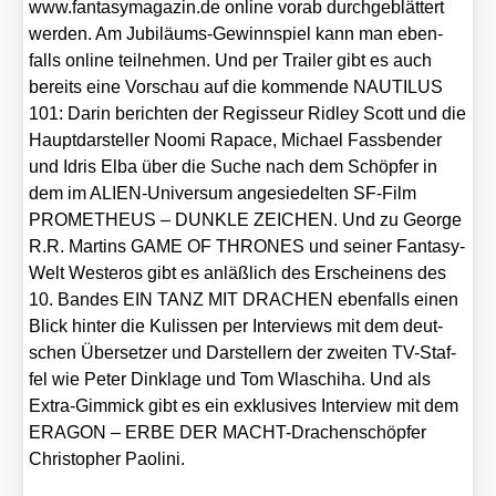
www​.fan​ta​sy​m​a​ga​zin​.de online vor­ab durch­ge­blät­tert
wer­den. Am Jubi­lä­ums-Gewinn­spiel kann man eben­
falls online teil­neh­men. Und per Trai­ler gibt es auch
bereits eine Vor­schau auf die kom­men­de NAUTILUS
101: Dar­in berich­ten der Regis­seur Rid­ley Scott und die
Haupt­dar­stel­ler Noo­mi Rapace, Micha­el Fass­ben­der
und Idris Elba über die Suche nach dem Schöp­fer in
dem im ALI­EN-Uni­ver­sum ange­sie­del­ten SF-Film
PROMETHEUS – DUNKLE ZEICHEN. Und zu Geor­ge
R.R. Mar­tins GAME OF THRONES und sei­ner Fan­ta­sy-
Welt Wes­teros gibt es anläß­lich des Erschei­nens des
10. Ban­des EIN TANZ MIT DRACHEN eben­falls einen
Blick hin­ter die Kulis­sen per Inter­views mit dem deut­
schen Über­set­zer und Dar­stel­lern der zwei­ten TV-Staf­
fel wie Peter Din­kla­ge und Tom Wla­schi­ha. Und als
Extra-Gim­mick gibt es ein exklu­si­ves Inter­view mit dem
ERAGON – ERBE DER MACHT-Dra­chen­schöp­fer
Chris­to­pher Pao­li­ni.