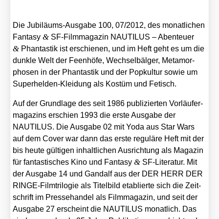
Die Jubi­lä­ums-Aus­ga­be 100, 07/​2012, des monat­li­chen
&
Fan­ta­sy
SF-Film­ma­ga­zin NAUTILUS – Aben­teu­er
&
Phan­tas­tik ist erschie­nen, und im Heft geht es um die
dunk­le Welt der Feen­hö­fe, Wech­sel­bäl­ger, Meta­mor­
pho­sen in der Phan­tas­tik und der Pop­kul­tur sowie um
Super­hel­den-Klei­dung als Kos­tüm und Fetisch.
Auf der Grund­la­ge des seit 1986 publi­zier­ten Vor­läu­fer­
ma­ga­zins erschien 1993 die ers­te Aus­ga­be der
NAUTILUS. Die Aus­ga­be 02 mit Yoda aus Star Wars
auf dem Cover war dann das ers­te regu­lä­re Heft mit der
bis heu­te gül­ti­gen inhalt­li­chen Aus­rich­tung als Maga­zin
&
für fan­tas­ti­sches Kino und Fan­ta­sy
SF-Lite­ra­tur. Mit
der Aus­ga­be 14 und Gan­dalf aus der DER HERR DER
RIN­GE-Film­tri­lo­gie als Titel­bild eta­blier­te sich die Zeit­
schrift im Pres­se­han­del als Film­ma­ga­zin, und seit der
Aus­ga­be 27 erscheint die NAUTILUS monat­lich. Das