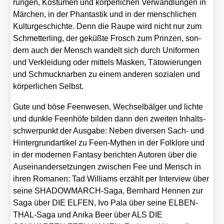
run­gen, Kos­tü­men und kör­per­li­chen Ver­wand­lun­gen in
Mär­chen, in der Phan­tas­tik und in der mensch­li­chen
Kul­tur­ge­schich­te. Denn die Rau­pe wird nicht nur zum
Schmet­ter­ling, der geküß­te Frosch zum Prin­zen, son­
dern auch der Mensch wan­delt sich durch Uni­for­men
und Ver­klei­dung oder mit­tels Mas­ken, Täto­wie­run­gen
und Schmuck­nar­ben zu einem ande­ren sozia­len und
kör­per­li­chen Selbst.
Gute und böse Feen­we­sen, Wech­sel­bäl­ger und lich­te
und dunk­le Feen­hö­fe bil­den dann den zwei­ten Inhalts­
schwer­punkt der Aus­ga­be: Neben diver­sen Sach- und
Hin­ter­grund­ar­ti­kel zu Feen-Mythen in der Folk­lo­re und
in der moder­nen Fan­ta­sy berich­ten Autoren über die
Aus­ein­an­der­set­zun­gen zwi­schen Fee und Mensch in
ihren Roma­nen: Tad Wil­liams erzählt per Inter­view über
sei­ne SHADOW­M­ARCH-Saga, Bern­hard Hen­nen zur
Saga über DIE ELFEN, Ivo Pala über sei­ne ELBEN­
THAL-Saga und Anika Beer über ALS DIE