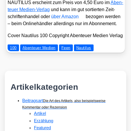
NAUTILUS erscheint zum Preis von 4,50 Euro im
Aben­
teu­er Medi­en-Ver­lag
und kann im gut sor­tier­ten Zeit­
schrif­ten­han­del oder
über Ama­zon
bezo­gen wer­den
– beim Online­händ­ler aller­dings nur im Abon­ne­ment.
Cover Nau­ti­lus 100 Copy­right Aben­teu­er Medi­en Ver­lag
100
Abenteuer Medien
Feen
Nautilus
Artikelkategorien
Beitragsart
Die Art des Artikels, also beispielsweise
Kommentar oder Rezension
Artikel
Erzählung
Featured