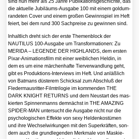
sind nun mehr als 25 Jah­re Publi­ka­ti­ons­ge­schich­te, das
die aktu­el­le Jubi­lä­ums-Aus­ga­be 100 mit einem gold­um­
ran­de­ten Cover und einem gro­ßen Gewinn­spiel im Heft
fei­ert, bei dem rund 300 Sach­prei­se zu gewin­nen sind.
Inhalt­lich dreht sich der ers­te The­men­block der
NAUTILUS 100-Aus­ga­be um Trans­for­ma­tio­nen: Zu
MERIDA – LEGENDE DER HIGHLANDS, dem ers­ten
Pix­ar-Ani­ma­ti­ons­film mit einer weib­li­chen Hel­din, in
dem es um eine mär­chen­haf­te Tier­ver­wand­lung geht,
gibt es Pro­duk­ti­ons-Inter­views im Heft. Und anläß­lich
von Bat­mans düs­te­rem Schick­sal zum Abschluß der
Fle­der­maus­rit­ter-Film­tri­lo­gie im kom­men­den THE
DARK KNIGHT RETURNS und dem Neu­start des mas­
kier­ten Spin­nen­manns dem­nächst in THE AMAZING
SPIDER-MAN unter­sucht die Aus­ga­be nicht nur die
psy­cho­lo­gi­schen Effek­te von sexy Hel­den­kos­tü­men
und ihre Wech­sel­wir­kun­gen mit den Super­kräf­ten, son­
dern auch die grund­le­gen­den Merk­ma­le von Mas­kie­