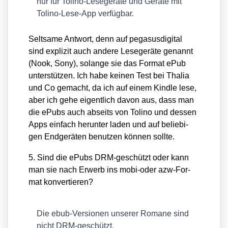
nur für Toli­no-Lese­ge­rä­te und Gerä­te mit
Toli­no-Lese-App ver­füg­bar.
Selt­sa­me Ant­wort, denn auf pega­sus­di­gi­tal
sind expli­zit auch ande­re Lese­ge­rä­te genannt
(Nook, Sony), solan­ge sie das For­mat ePub
unter­stüt­zen. Ich habe kei­nen Test bei Tha­lia
und Co gemacht, da ich auf einem Kind­le lese,
aber ich gehe eigent­lich davon aus, dass man
die ePubs auch abseits von Toli­no und des­sen
Apps ein­fach her­un­ter laden und auf belie­bi­
gen End­ge­rä­ten benut­zen kön­nen soll­te.
5. Sind die ePubs DRM-geschützt oder kann
man sie nach Erwerb ins mobi-oder azw-For­
mat kon­ver­tie­ren?
Die ebub-Ver­sio­nen unse­rer Roma­ne sind
nicht DRM-geschützt.