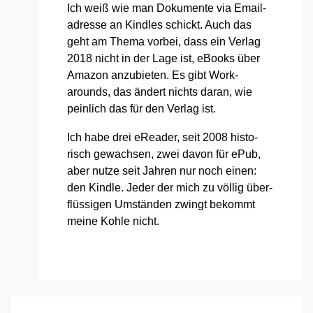
Ich weiß wie man Doku­men­te via Email­
adres­se an Kind­les schickt. Auch das
geht am The­ma vor­bei, dass ein Ver­lag
2018 nicht in der Lage ist, eBooks über
Ama­zon anzu­bie­ten. Es gibt Work­
arounds, das ändert nichts dar­an, wie
pein­lich das für den Ver­lag ist.
Ich habe drei eRea­der, seit 2008 his­to­
risch gewach­sen, zwei davon für ePub,
aber nut­ze seit Jah­ren nur noch einen:
den Kind­le. Jeder der mich zu völ­lig über­
flüs­si­gen Umstän­den zwingt bekommt
mei­ne Koh­le nicht.