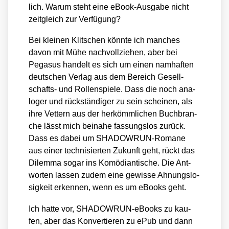
lich. War­um steht eine eBook-Aus­ga­be nicht
zeit­gleich zur Ver­fü­gung?
Bei klei­nen Klit­schen könn­te ich man­ches
davon mit Mühe nach­voll­zie­hen, aber bei
Pega­sus han­delt es sich um einen nam­haf­ten
deut­schen Ver­lag aus dem Bereich Gesell­
schafts- und Rol­len­spie­le. Dass die noch ana­
lo­ger und rück­stän­di­ger zu sein schei­nen, als
ihre Vet­tern aus der her­kömm­li­chen Buch­bran­
che lässt mich bei­na­he fas­sungs­los zurück.
Dass es dabei um SHADOWRUN-Roma­ne
aus einer tech­ni­sier­ten Zukunft geht, rückt das
Dilem­ma sogar ins Komö­di­an­ti­sche. Die Ant­
wor­ten las­sen zudem eine gewis­se Ahnungs­lo­
sig­keit erken­nen, wenn es um eBooks geht.
Ich hat­te vor, SHADOWRUN-eBooks zu kau­
fen, aber das Kon­ver­tie­ren zu ePub und dann