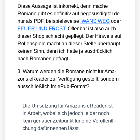
Die­se Aus­sa­ge ist inkor­rekt, denn mache
Roma­ne gibt es defi­ni­tiv auf pega​sus​di​gi​tal​.de
nur als PDF, bei­spiels­wei­se
IWANS WEG
oder
FEUER UND FROST
. Offen­bar ist also auch
die­ser Shop schlecht gepflegt. Der Hin­weis auf
Rol­len­spie­le macht an die­ser Stel­le über­haupt
kei­nen Sinn, denn ich hat­te ja aus­drück­lich
nach Roma­nen gefragt.
3. War­um wer­den die Roma­ne nicht für Ama­
zons eRea­der zur Ver­fü­gung gestellt, son­dern
aus­schließ­lich im ePub-For­mat?
Die Umset­zung für Ama­zons eRea­der ist
in Arbeit, wobei sich jedoch lei­der noch
kein genau­er Zeit­punkt für eine Ver­öf­fent­li­
chung dafür nen­nen lässt.