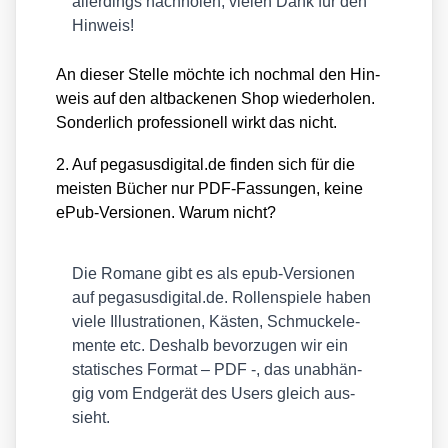
aller­dings nach­ho­len, vie­len Dank für den
Hin­weis!
An die­ser Stel­le möch­te ich noch­mal den Hin­
weis auf den alt­ba­cke­nen Shop wie­der­ho­len.
Son­der­lich pro­fes­sio­nell wirkt das nicht.
2. Auf pega​sus​di​gi​tal​.de fin­den sich für die
meis­ten Bücher nur PDF-Fas­sun­gen, kei­ne
ePub-Ver­sio­nen. War­um nicht?
Die Roma­ne gibt es als epub-Ver­sio­nen
auf pega​sus​di​gi​tal​.de. Rol­len­spie­le haben
vie­le Illus­tra­tio­nen, Käs­ten, Schmuck­ele­
men­te etc. Des­halb bevor­zu­gen wir ein
sta­ti­sches For­mat – PDF -, das unab­hän­
gig vom End­ge­rät des Users gleich aus­
sieht.