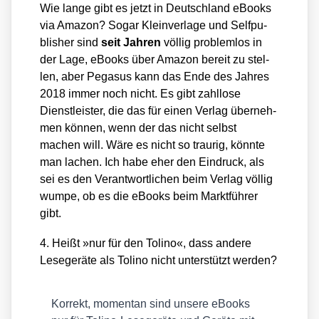
Wie lan­ge gibt es jetzt in Deutsch­land eBooks
via Ama­zon? Sogar Klein­ver­la­ge und Self­pu­
blisher sind
seit Jah­ren
völ­lig pro­blem­los in
der Lage, eBooks über Ama­zon bereit zu stel­
len, aber Pega­sus kann das Ende des Jah­res
2018 immer noch nicht. Es gibt zahl­lo­se
Dienst­leis­ter, die das für einen Ver­lag über­neh­
men kön­nen, wenn der das nicht selbst
machen will. Wäre es nicht so trau­rig, könn­te
man lachen. Ich habe eher den Ein­druck, als
sei es den Ver­ant­wort­li­chen beim Ver­lag völ­lig
wum­pe, ob es die eBooks beim Markt­füh­rer
gibt.
4. Heißt »nur für den Toli­no«, dass ande­re
Lese­ge­rä­te als Toli­no nicht unter­stützt wer­den?
Kor­rekt, momen­tan sind unse­re eBooks