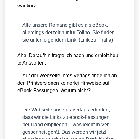
war kurz:
Alle unse­re Roma­ne gibt es als eBook,
aller­dings der­zeit nur für Toli­no. Sie fin­den
sie unter fol­gen­dem Link: (Link zu Tha­lia)
Aha. Dar­auf­hin frag­te ich nach und erhielt heu­
te Ant­wor­ten:
1. Auf der Web­sei­te Ihres Ver­lags fin­de ich an
den Print­ver­sio­nen kei­ner­lei Hin­wei­se auf
eBook-Fas­sun­gen. War­um nicht?
Die Web­sei­te unse­res Ver­lags erfor­dert,
dass wir die Links zu ebook-Fas­sun­gen
per Hand ein­pfle­gen – was leicht in Ver­
ges­sen­heit gerät. Das wer­den wir jetzt