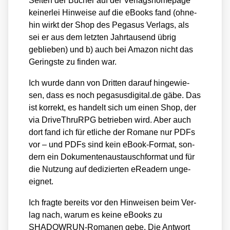
Sei­ten der Bücher auf der Ver­lags­home­page
kei­ner­lei Hin­wei­se auf die eBooks fand (ohne­
hin wirkt der Shop des Pega­sus Ver­lags, als
sei er aus dem letz­ten Jahr­tau­send übrig
geblie­ben) und b) auch bei Ama­zon nicht das
Gerings­te zu fin­den war.
Ich wur­de dann von Drit­ten dar­auf hin­ge­wie­
sen, dass es noch pega​sus​di​gi​tal​.de gäbe. Das
ist kor­rekt, es han­delt sich um einen Shop, der
via Dri­ve­Thr­uRPG betrie­ben wird. Aber auch
dort fand ich für etli­che der Roma­ne nur PDFs
vor – und PDFs sind kein eBook-For­mat, son­
dern ein Doku­men­ten­aus­tausch­for­mat und für
die Nut­zung auf dedi­zier­ten eRea­dern unge­
eig­net.
Ich frag­te bereits vor den Hin­wei­sen beim Ver­
lag nach, war­um es kei­ne eBooks zu
SHADOWRUN-Roma­nen gebe. Die Ant­wort