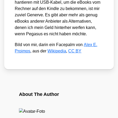
han­tie­ren mit USB-Kabel, um die eBooks vom
Rech­ner auf den Kind­le zu bekom­men, ist mir
zuviel Gener­ve. Es gibt aber mehr als genug
eBooks ande­rer Anbie­ter als Alter­na­ti­ven,
denen ich mein Geld hin­ter­her wer­fen kann,
wenn Pega­sus es nicht haben möch­te.
Bild von mir, dar­in ein Face­palm von
Alex E.
Pro­imos
, aus der
Wiki­pe­dia
,
CC BY
About The Author