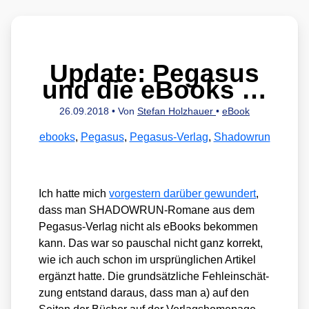
Update: Pegasus
und die eBooks …
26.09.2018
• Von
Stefan Holzhauer
•
eBook
ebooks
,
Pegasus
,
Pegasus-Verlag
,
Shadowrun
Ich hat­te mich
vor­ges­tern dar­über gewun­dert
,
dass man SHADOWRUN-Roma­ne aus dem
Pega­sus-Ver­lag nicht als eBooks bekom­men
kann. Das war so pau­schal nicht ganz kor­rekt,
wie ich auch schon im ursprüng­li­chen Arti­kel
ergänzt hat­te. Die grund­sätz­li­che Fehl­ein­schät­
zung ent­stand dar­aus, dass man a) auf den