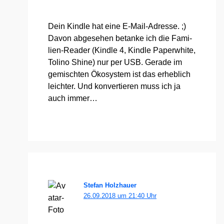
Dein Kind­le hat eine E‑Mail-Adres­se. ;)
Davon abge­se­hen betan­ke ich die Fami­
li­en-Rea­der (Kind­le 4, Kind­le Paper­white,
Toli­no Shi­ne) nur per USB. Gera­de im
gemisch­ten Öko­sys­tem ist das erheb­lich
leich­ter. Und kon­ver­tie­ren muss ich ja
auch immer…
Stefan Holzhauer
26.09.2018 um 21:40 Uhr