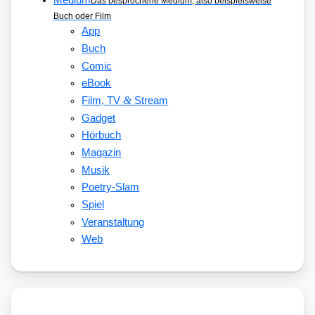
Medium
Das besprochene Medium, also beispielsweise
Buch oder Film
App
Buch
Comic
eBook
&
Film, TV
Stream
Gadget
Hörbuch
Magazin
Musik
Poetry-Slam
Spiel
Veranstaltung
Web