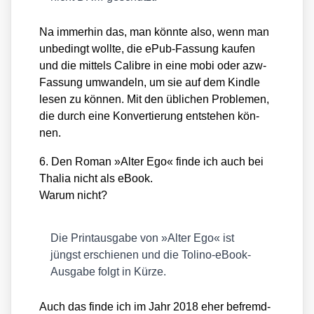
Na immer­hin das, man könn­te also, wenn man
unbe­dingt woll­te, die ePub-Fas­sung kau­fen
und die mit­tels Calib­re in eine mobi oder azw-
Fas­sung umwan­deln, um sie auf dem Kind­le
lesen zu kön­nen. Mit den übli­chen Pro­ble­men,
die durch eine Kon­ver­tie­rung ent­ste­hen kön­
nen.
6. Den Roman »Alter Ego« fin­de ich auch bei
Tha­lia nicht als eBook.
War­um nicht?
Die Print­aus­ga­be von »Alter Ego« ist
jüngst erschie­nen und die Toli­no-eBook-
Aus­ga­be folgt in Kür­ze.
Auch das fin­de ich im Jahr 2018 eher befremd­