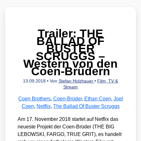
Trailer: THE
BALLAD OF
BUSTER
SCRUGGS –
Western von den
Coen-Brüdern
13.09.2018
• Von
Stefan Holzhauer
•
Film, TV &
Stream
Coen Brothers
,
Coen-Brüder
,
Ethan Coen
,
Joel
Coen
,
Netflix
,
The Ballad Of Buster Scruggs
Am 17. Novem­ber 2018 star­tet auf Net­flix das
neu­es­te Pro­jekt der Coen-Brü­der (THE BIG
LEBOWSKI, FARGO, TRUE GRIT), es han­delt