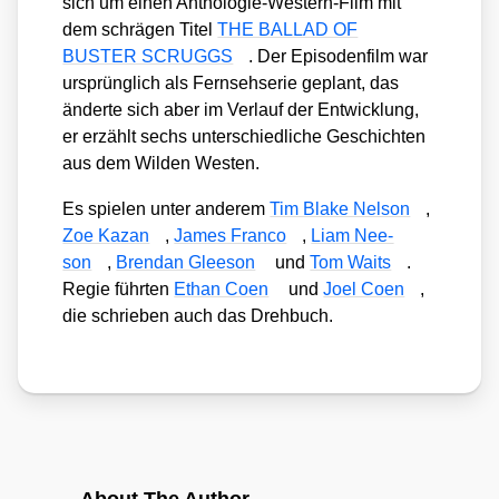
sich um einen Antho­lo­gie-Wes­tern-Film mit
dem schrä­gen Titel
THE BALLAD OF
BUSTER SCRUGGS
. Der Epi­so­den­film war
ursprüng­lich als Fern­seh­se­rie geplant, das
änder­te sich aber im Ver­lauf der Ent­wick­lung,
er erzählt sechs unter­schied­li­che Geschich­ten
aus dem Wil­den Wes­ten.
Es spie­len unter ande­rem
Tim Bla­ke Nel­son
,
Zoe Kazan
,
James Fran­co
,
Liam Nee­
son
,
Brendan Glee­son
und
Tom Waits
.
Regie führ­ten
Ethan Coen
und
Joel Coen
,
die schrie­ben auch das Dreh­buch.