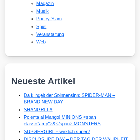
Magazin
Musik
Poetry-Slam
Spiel
Veranstaltung
Web
Neueste Artikel
Da klingelt der Spinnensinn: SPIDER-MAN –
BRAND NEW DAY
SHANGRI-LA
Polenta al Mango! MINIONS <span
class="amp">&</span> MONSTERS
SUPGERGIRL – wirklich super?
DISCLOSURE DAY – DER TAG DER WAHRHEIT