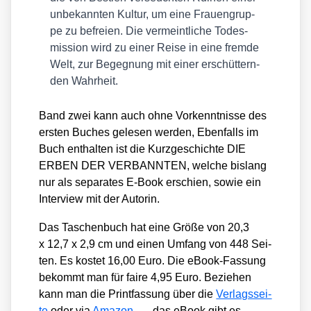
unbe­kann­ten Kul­tur, um eine Frau­en­grup­
pe zu befrei­en. Die ver­meint­li­che Todes­
mis­si­on wird zu einer Rei­se in eine frem­de
Welt, zur Begeg­nung mit einer erschüt­tern­
den Wahr­heit.
Band zwei kann auch ohne Vor­kennt­nis­se des
ers­ten Buches gele­sen wer­den, Eben­falls im
Buch ent­hal­ten ist die Kurz­ge­schich­te DIE
ERBEN DER VERBANNTEN, wel­che bis­lang
nur als sepa­ra­tes E‑Book erschien, sowie ein
Inter­view mit der Autorin.
Das Taschen­buch hat eine Grö­ße von 20,3
x 12,7 x 2,9 cm und einen Umfang von 448 Sei­
ten. Es kos­tet 16,00 Euro. Die eBook-Fas­sung
bekommt man für fai­re 4,95 Euro. Bezie­hen
kann man die Print­fas­sung über die
Ver­lags­sei­
te
oder via
Ama­zon
, das eBook gibt es