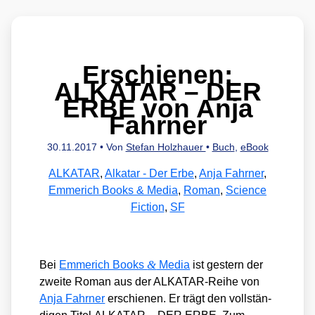
Erschienen:
ALKATAR – DER
ERBE von Anja
Fahrner
30.11.2017
• Von
Stefan Holzhauer
•
Buch
,
eBook
ALKATAR
,
Alkatar - Der Erbe
,
Anja Fahrner
,
Emmerich Books & Media
,
Roman
,
Science
Fiction
,
SF
&
Bei
Emme­rich Books
Media
ist ges­tern der
zwei­te Roman aus der ALKA­TAR-Rei­he von
Anja Fahr­ner
erschie­nen. Er trägt den voll­stän­