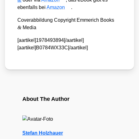
eben­falls bei
Ama­zon
.
Cover­ab­bil­dung Copy­right Emme­rich Books
&
Media
[aartikel]1978493894[/aartikel]
[aartikel]B0784WX33C[/aartikel]
About The Author
Stefan Holzhauer