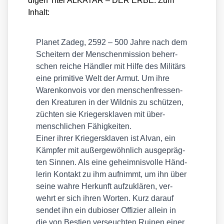
di­gen Titel ALKATAR – DER ERBE. Zum
Inhalt:
Pla­net Zadeg, 2592 – 500 Jah­re nach dem
Schei­tern der Men­schen­mis­si­on beherr­
schen rei­che Händ­ler mit Hil­fe des Mili­tärs
eine pri­mi­ti­ve Welt der Armut. Um ihre
Waren­kon­vois vor den men­schen­fres­sen­
den Krea­tu­ren in der Wild­nis zu schüt­zen,
züch­ten sie Krie­ger­skla­ven mit über­
mensch­li­chen Fähig­kei­ten.
Einer ihrer Krie­ger­skla­ven ist Alvan, ein
Kämp­fer mit außer­ge­wöhn­lich aus­ge­präg­
ten Sin­nen. Als eine geheim­nis­vol­le Händ­
le­rin Kon­takt zu ihm auf­nimmt, um ihn über
sei­ne wah­re Her­kunft auf­zu­klä­ren, ver­
wehrt er sich ihren Wor­ten. Kurz dar­auf
sen­det ihn ein dubio­ser Offi­zier allein in
die von Bes­ti­en ver­seuch­ten Rui­nen einer