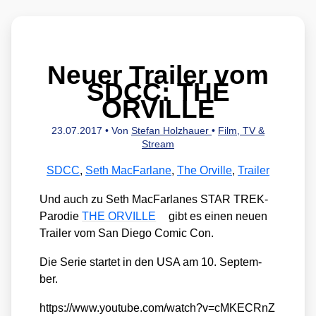
Neuer Trailer vom
SDCC: THE
ORVILLE
23.07.2017
• Von
Stefan Holzhauer
•
Film, TV &
Stream
SDCC
,
Seth MacFarlane
,
The Orville
,
Trailer
Und auch zu Seth Mac­Far­la­nes STAR TREK-
Par­odie
THE ORVILLE
gibt es einen neu­en
Trai­ler vom San Die­go Comic Con.
Die Serie star­tet in den USA am 10. Sep­tem­
ber.
https://​www​.you​tube​.com/​w​a​t​c​h​?​v​=​c​M​K​E​C​R​n​Z​