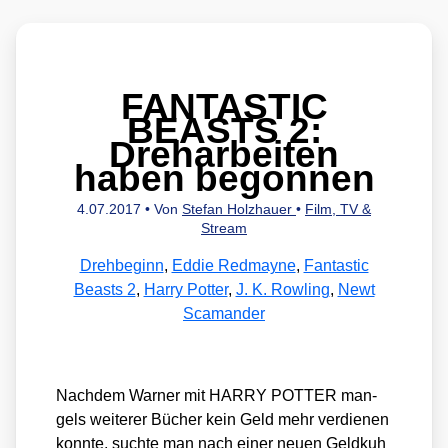
FANTASTIC
BEASTS 2:
Dreharbeiten
haben begonnen
4.07.2017
• Von
Stefan Holzhauer
•
Film, TV &
Stream
Drehbeginn
,
Eddie Redmayne
,
Fantastic
Beasts 2
,
Harry Potter
,
J. K. Rowling
,
Newt
Scamander
Nach­dem War­ner mit HARRY POTTER man­
gels wei­te­rer Bücher kein Geld mehr ver­die­nen
konn­te, such­te man nach einer neu­en Geld­kuh