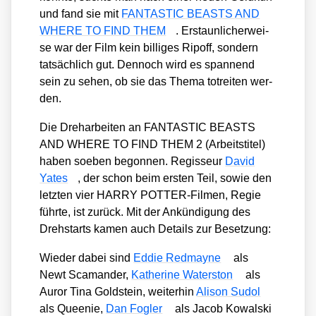
und fand sie mit
FANTASTIC BEASTS AND
WHERE TO FIND THEM
. Erstaun­li­cher­wei­
se war der Film kein bil­li­ges Rip­off, son­dern
tat­säch­lich gut. Den­noch wird es span­nend
sein zu sehen, ob sie das The­ma tot­rei­ten wer­
den.
Die Dreh­ar­bei­ten an FANTASTIC BEASTS
AND WHERE TO FIND THEM 2 (Arbeits­ti­tel)
haben soeben begon­nen. Regis­seur
David
Yates
, der schon beim ers­ten Teil, sowie den
letz­ten vier HARRY POT­TER-Fil­men, Regie
führ­te, ist zurück. Mit der Ankün­di­gung des
Dreh­starts kamen auch Details zur Beset­zung:
Wie­der dabei sind
Eddie Red­may­ne
als
Newt Sca­man­der,
Kathe­ri­ne Water­s­ton
als
Auror Tina Gold­stein, wei­ter­hin
Ali­son Sudol
als Quee­nie,
Dan Fog­ler
als Jacob Kowal­ski