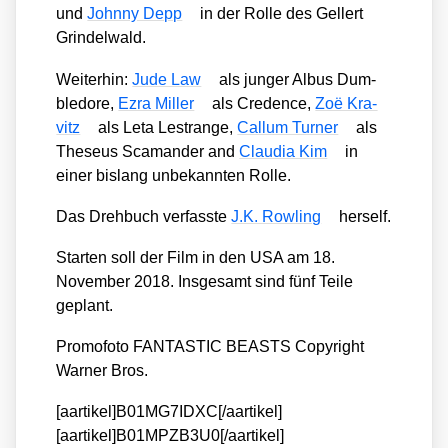
und
John­ny Depp
in der Rol­le des Gel­lert
Grin­del­wald.
Wei­ter­hin:
Jude Law
als jun­ger Albus Dum­
ble­do­re,
Ezra Mil­ler
als Cre­dence,
Zoë Kra­
vitz
als Leta Lestran­ge,
Callum Tur­ner
als
The­seus Sca­man­der and
Clau­dia Kim
in
einer bis­lang unbe­kann­ten Rol­le.
Das Dreh­buch ver­fass­te
J.K. Row­ling
hers­elf.
Star­ten soll der Film in den USA am 18.
Novem­ber 2018. Ins­ge­samt sind fünf Tei­le
geplant.
Pro­mo­fo­to FANTASTIC BEASTS Copy­right
War­ner Bros.
[aartikel]B01MG7IDXC[/aartikel]
[aartikel]B01MPZB3U0[/aartikel]