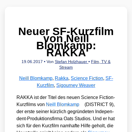
Neuer SF-Kurzfilm
von Neill
Blomkamp:
RAKKA
19.06.2017
• Von
Stefan Holzhauer
•
Film, TV &
Stream
Neill Blomkamp
,
Rakka
,
Science Fiction
,
SF-
Kurzfilm
,
Sigourney Weaver
RAKKA ist der Titel des neu­en Sci­ence Fic­tion-
Kurz­films von
Neill Blom­kamp
(DISTRICT 9),
der ers­te sei­ner kürz­lich gegrün­de­ten Inde­pen­
dent-Pro­duk­ti­ons­fir­ma Oats Stu­di­os. Und er hat
sich für den Kurz­film nam­haf­te Hil­fe geholt, die