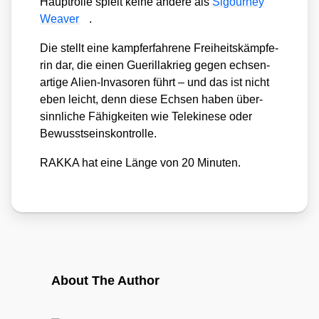
Haupt­rol­le spielt kei­ne ande­re als
Sigour­ney
Wea­ver
.
Die stellt eine kampf­erfah­re­ne Frei­heits­kämp­fe­
rin dar, die einen Gue­ril­la­krieg gegen ech­sen­
ar­ti­ge Ali­en-Inva­so­ren führt – und das ist nicht
eben leicht, denn die­se Ech­sen haben über­
sinn­li­che Fähig­kei­ten wie Tele­ki­ne­se oder
Bewusst­seins­kon­trol­le.
RAKKA hat eine Län­ge von 20 Minu­ten.
About The Author