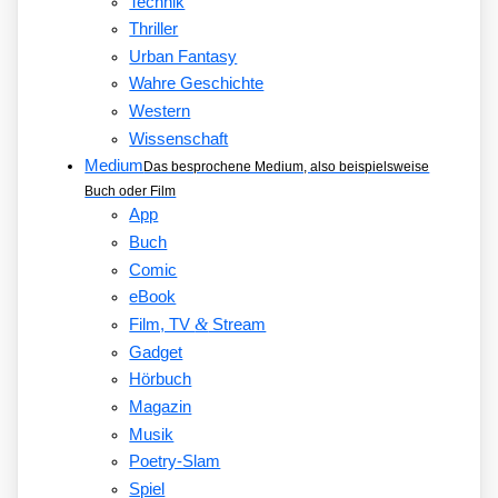
Technik
Thriller
Urban Fantasy
Wahre Geschichte
Western
Wissenschaft
Medium
Das besprochene Medium, also beispielsweise
Buch oder Film
App
Buch
Comic
eBook
&
Film, TV
Stream
Gadget
Hörbuch
Magazin
Musik
Poetry-Slam
Spiel