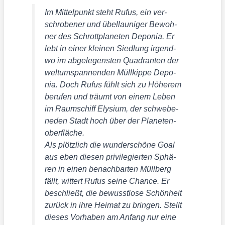
Im Mit­tel­punkt steht Rufus, ein ver­
schro­be­ner und übel­lau­ni­ger Bewoh­
ner des Schrott­pla­ne­ten Depo­nia. Er
lebt in einer klei­nen Sied­lung irgend­
wo im abge­le­gens­ten Qua­dran­ten der
welt­um­span­nen­den Müll­kip­pe Depo­
nia. Doch Rufus fühlt sich zu Höhe­rem
beru­fen und träumt von einem Leben
im Raum­schiff Ely­si­um, der schwe­be­
ne­den Stadt hoch über der Pla­ne­ten­
ober­flä­che.
Als plötz­lich die wun­der­schö­ne Goal
aus eben die­sen pri­vi­le­gier­ten Sphä­
ren in einen benach­bar­ten Müll­berg
fällt, wit­tert Rufus sei­ne Chan­ce. Er
beschließt, die bewusst­lo­se Schön­heit
zurück in ihre Hei­mat zu brin­gen. Stellt
die­ses Vor­ha­ben am Anfang nur eine