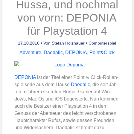
Hussa, und nochmal
von vorn: DEPONIA
für Playstation 4
17.10.2016
• Von
Stefan Holzhauer
•
Computerspiel
Adventure
,
Daedalic
,
DEPONIA
,
Point&Click
&
DEPONIA
ist der Titel einer Point
Click-Rol­len­
spiel­se­rie aus dem Hau­se
Daeda­lic
, die seit Jah­
ren mit ihrem skur­ri­len Humor Gamer auf Win­
dows, Mac Os und iOS begeis­ter­te. Nun kom­men
auch die Besit­zer einer Play­sta­ti­on 4 in den
Genuss der Aben­teu­er des leicht ver­schro­be­nen
Haupt­cha­rak­ter Rufus, sowie des­sen Freun­den
und Wider­sa­chern. Daeda­lic schreibt dazu: