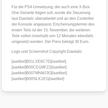
Für die PS4-Umset­zung, der auch eine X‑Box
One-Vari­an­te fol­gen soll, wur­de die Steue­rung
laut Daeda­lic über­ar­bei­tet und an den Con­trol­ler
der Kon­so­le ange­passt. Erschei­nungs­ter­min des
ers­ten Teils ist der 15. Novem­ber, die wei­te­ren
Tei­le sol­len inner­halb von 12 Mona­ten eben­falls
umge­setzt wer­den. Der Preis beträgt 30 Euro.
Logo und Screen­shot Copy­right Daeda­lic
[aartikel]B01LXE6C7D[/aartikel]
[aartikel]B00CD1MFZ2[/aartikel]
[aartikel]B007MNMJ3O[/aartikel]
[aartikel]B005ILK1EG[/aartikel]