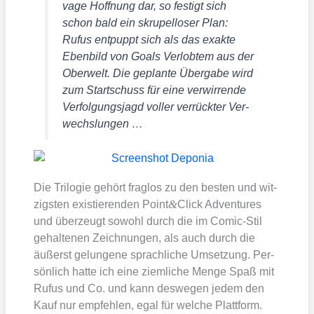
vage Hoff­nung dar, so fes­tigt sich
schon bald ein skru­pel­lo­ser Plan:
Rufus ent­puppt sich als das exak­te
Eben­bild von Goals Ver­lob­tem aus der
Ober­welt. Die geplan­te Über­ga­be wird
zum Start­schuss für eine ver­wir­ren­de
Ver­fol­gungs­jagd vol­ler ver­rück­ter Ver­
wechs­lun­gen …
Die Tri­lo­gie gehört frag­los zu den bes­ten und wit­
&
zigs­ten exis­tie­ren­den Point
Click Adven­tures
und über­zeugt sowohl durch die im Comic-Stil
gehal­te­nen Zeich­nun­gen, als auch durch die
äußerst gelun­ge­ne sprach­li­che Umset­zung. Per­
sön­lich hat­te ich eine ziem­li­che Men­ge Spaß mit
Rufus und Co. und kann des­we­gen jedem den
Kauf nur emp­feh­len, egal für wel­che Platt­form.