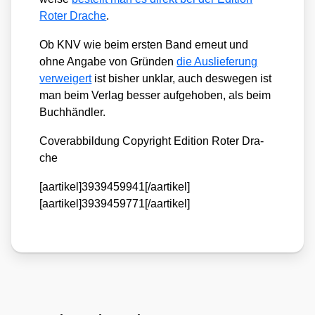
Roter Dra­che
.
Ob KNV wie beim ers­ten Band erneut und
ohne Anga­be von Grün­den
die Aus­lie­fe­rung
ver­wei­gert
ist bis­her unklar, auch des­we­gen ist
man beim Ver­lag bes­ser auf­ge­ho­ben, als beim
Buch­händ­ler.
Cover­ab­bil­dung Copy­right Edi­ti­on Roter Dra­
che
[aartikel]3939459941[/aartikel]
[aartikel]3939459771[/aartikel]