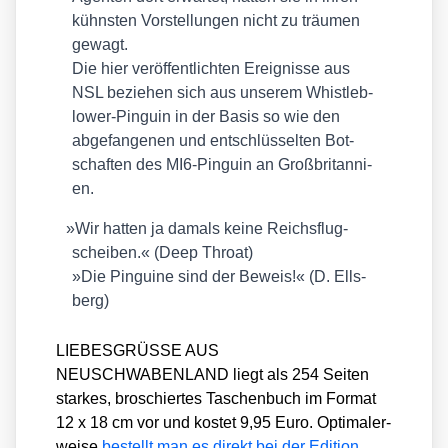
kühns­ten Vor­stel­lun­gen nicht zu träu­men
gewagt.
Die hier ver­öf­fent­lich­ten Ereig­nis­se aus
NSL bezie­hen sich aus unse­rem Whist­le­b­
lower-Pin­gu­in in der Basis so wie den
abge­fan­ge­nen und ent­schlüs­sel­ten Bot­
schaf­ten des MI6-Pin­gu­in an Groß­bri­tan­ni­
en.
»
Wir hat­ten ja damals kei­ne Reichs­flug­
schei­ben.« (Deep Throat)
»Die Pin­gui­ne sind der Beweis!« (D. Ells­
berg)
LIEBESGRÜSSE AUS
NEUSCHWABENLAND liegt als 254 Sei­ten
star­kes, bro­schier­tes Taschen­buch im For­mat
12 x 18 cm vor und kos­tet 9,95 Euro. Opti­ma­ler­
wei­se
bestellt man es direkt bei der Edi­ti­on