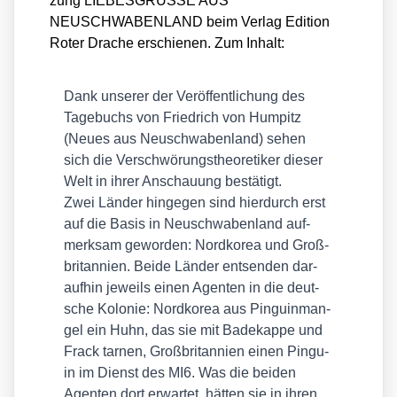
zung LIEBESGRÜSSE AUS
NEUSCHWABENLAND beim Ver­lag Edi­ti­on
Roter Dra­che erschie­nen. Zum Inhalt:
Dank unse­rer der Ver­öf­fent­li­chung des
Tage­buchs von Fried­rich von Hum­pitz
(Neu­es aus Neu­schwa­ben­land) sehen
sich die Ver­schwö­rungs­theo­re­ti­ker die­ser
Welt in ihrer Anschau­ung bestä­tigt.
Zwei Län­der hin­ge­gen sind hier­durch erst
auf die Basis in Neu­schwa­ben­land auf­
merk­sam gewor­den: Nord­ko­rea und Groß­
bri­tan­ni­en. Bei­de Län­der ent­sen­den dar­
auf­hin jeweils einen Agen­ten in die deut­
sche Kolo­nie: Nord­ko­rea aus Pin­guin­man­
gel ein Huhn, das sie mit Bade­kap­pe und
Frack tar­nen, Groß­bri­tan­ni­en einen Pin­gu­
in im Dienst des MI6. Was die bei­den
Agen­ten dort erwar­tet, hät­ten sie in ihren