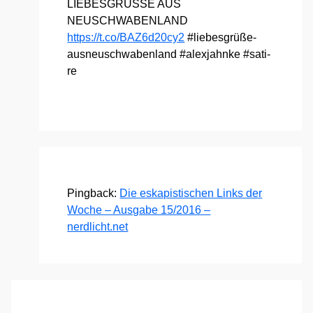
LIEBESGRÜSSE AUS
NEUSCHWABENLAND
https://t.co/BAZ6d20cy2
#lie­bes­grü­ße­
aus­neu­schwa­ben­land #alex­jahn­ke #sati­
re
Pingback:
Die eskapistischen Links der
Woche – Ausgabe 15/2016 –
nerdlicht.net