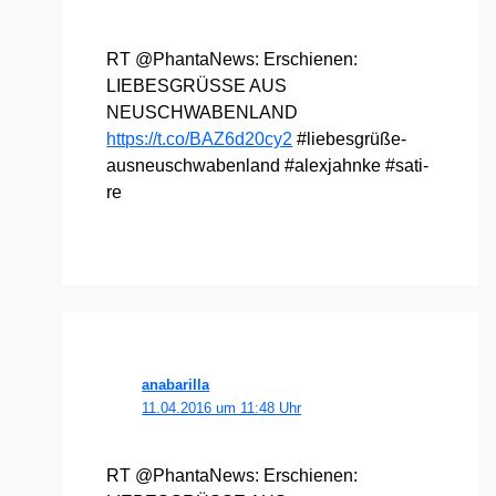
RT @PhantaNews: Erschie­nen:
LIEBESGRÜSSE AUS
NEUSCHWABENLAND
https://t.co/BAZ6d20cy2
#lie­bes­grü­ße­
aus­neu­schwa­ben­land #alex­jahn­ke #sati­
re
anabarilla
11.04.2016 um 11:48 Uhr
RT @PhantaNews: Erschie­nen: