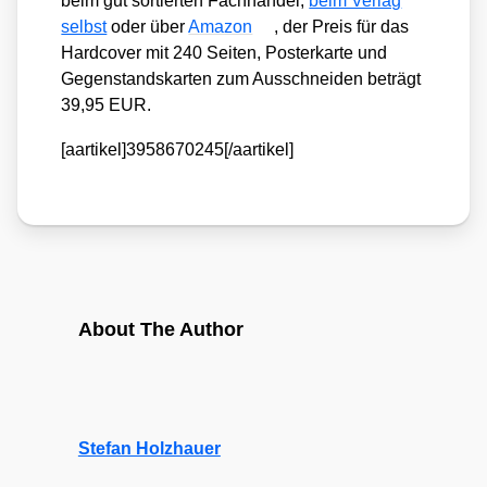
beim gut sor­tier­ten Fach­han­del,
beim Ver­lag
selbst
oder über
Ama­zon
, der Preis für das
Hard­co­ver mit 240 Sei­ten, Pos­ter­kar­te und
Gegen­stands­kar­ten zum Aus­schnei­den beträgt
39,95 EUR.
[aartikel]3958670245[/aartikel]
About The Author
Stefan Holzhauer