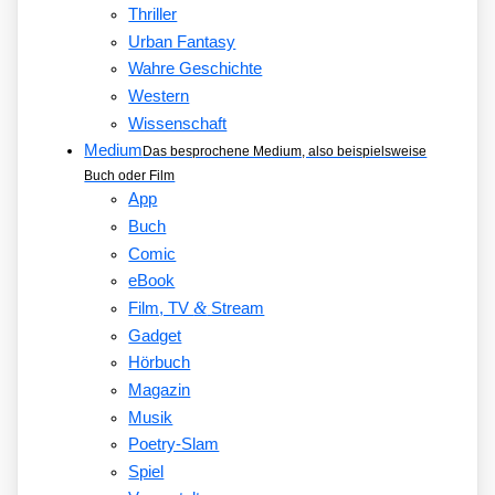
Thriller
Urban Fantasy
Wahre Geschichte
Western
Wissenschaft
Medium
Das besprochene Medium, also beispielsweise
Buch oder Film
App
Buch
Comic
eBook
&
Film, TV
Stream
Gadget
Hörbuch
Magazin
Musik
Poetry-Slam
Spiel