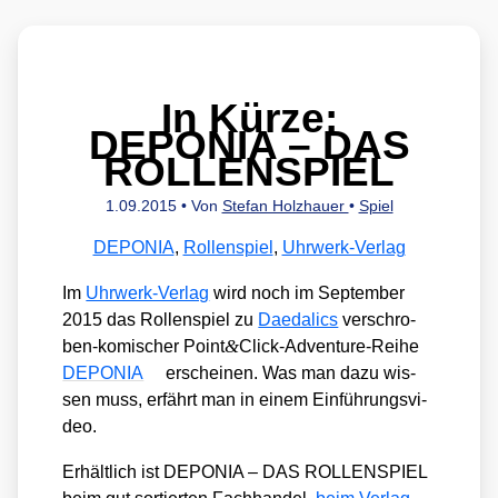
In Kürze:
DEPONIA – DAS
ROLLENSPIEL
1.09.2015
• Von
Stefan Holzhauer
•
Spiel
DEPONIA
,
Rollenspiel
,
Uhrwerk-Verlag
Im
Uhr­werk-Ver­lag
wird noch im Sep­tem­ber
2015 das Rol­len­spiel zu
Daeda­lics
ver­schro­
&
ben-komi­scher Point
Click-Adventure-Reihe
DEPONIA
erschei­nen. Was man dazu wis­
sen muss, erfährt man in einem Ein­füh­rungs­vi­
deo.
Erhält­lich ist DEPONIA – DAS ROLLENSPIEL