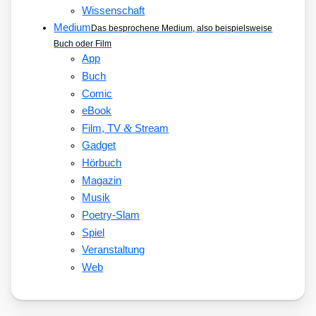
Wissenschaft
Medium
Das besprochene Medium, also beispielsweise
Buch oder Film
App
Buch
Comic
eBook
&
Film, TV
Stream
Gadget
Hörbuch
Magazin
Musik
Poetry-Slam
Spiel
Veranstaltung
Web