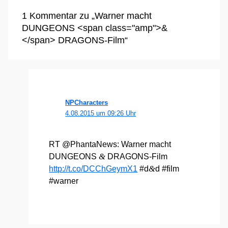
1 Kommentar zu „Warner macht
DUNGEONS <span class="amp">&
</span> DRAGONS-Film“
NPCharacters
4.08.2015 um 09:26 Uhr
RT @PhantaNews: War­ner macht
&
DUNGEONS
DRA­GONS-Film
&
http://t.co/DCChGeymX1
#d
d #film
#war­ner