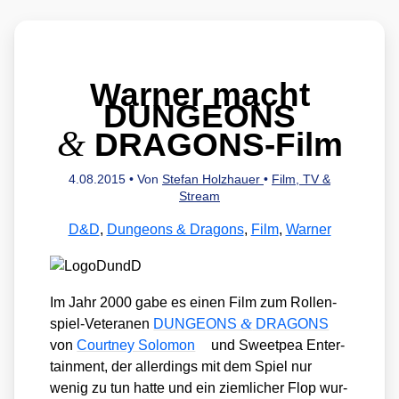
Warner macht
DUNGEONS
&
DRAGONS-Film
4.08.2015
• Von
Stefan Holzhauer
•
Film, TV &
Stream
D&D
,
Dungeons & Dragons
,
Film
,
Warner
Im Jahr 2000 gabe es einen Film zum Rol­len­
&
spiel-Vete­ra­nen
DUNGEONS
DRAGONS
von
Court­ney Solo­mon
und Sweet­pea Enter­
tain­ment, der aller­dings mit dem Spiel nur
wenig zu tun hat­te und ein ziem­li­cher Flop wur­