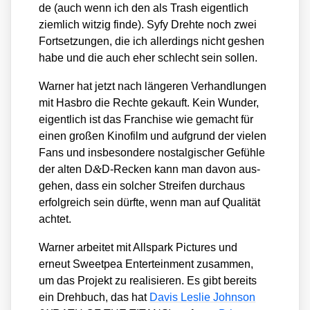
de (auch wenn ich den als Trash eigent­lich
ziem­lich wit­zig fin­de). Syfy Dreh­te noch zwei
Fort­set­zun­gen, die ich aller­dings nicht ges­hen
habe und die auch eher schlecht sein sol­len.
War­ner hat jetzt nach län­ge­ren Ver­hand­lun­gen
mit Has­bro die Rech­te gekauft. Kein Wun­der,
eigent­lich ist das Fran­chise wie gemacht für
einen gro­ßen Kino­film und auf­grund der vie­len
Fans und ins­be­son­de­re nost­al­gi­scher Gefüh­le
&
der alten D
D‑Recken kann man davon aus­
ge­hen, dass ein sol­cher Strei­fen durch­aus
erfolg­reich sein dürf­te, wenn man auf Qua­li­tät
ach­tet.
War­ner arbei­tet mit All­spark Pic­tures und
erneut Sweet­pea Entert­ein­ment zusam­men,
um das Pro­jekt zu rea­li­sie­ren. Es gibt bereits
ein Dreh­buch, das hat
Davis Les­lie John­son