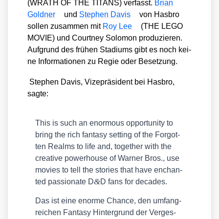
(WRATH OF THE TITANS) ver­fasst.
Bri­an
Gold­ner
und
Ste­phen Davis
von Has­bro
sol­len zusam­men mit
Roy Lee
(THE LEGO
MOVIE) und Court­ney Solo­mon pro­du­zie­ren.
Auf­grund des frü­hen Sta­di­ums gibt es noch kei­
ne Infor­ma­tio­nen zu Regie oder Beset­zung.
Ste­phen Davis, Vize­prä­si­dent bei Has­bro,
sag­te:
This is such an enorm­ous oppor­tu­ni­ty to
bring the rich fan­ta­sy set­ting of the For­got­
ten Realms to life and, tog­e­ther with the
crea­ti­ve power­house of War­ner Bros., use
movies to tell the sto­ries that have enchan­
&
ted pas­sio­na­te D
D fans for deca­des.
Das ist eine enor­me Chan­ce, den umfang­
rei­chen Fan­ta­sy Hin­ter­grund der Ver­ges­