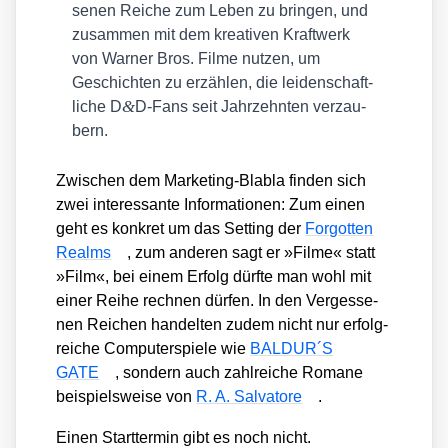
se­nen Rei­che zum Leben zu brin­gen, und
zusam­men mit dem krea­ti­ven Kraft­werk
von War­ner Bros. Fil­me nut­zen, um
Geschich­ten zu erzäh­len, die lei­den­schaft­
&
li­che D
D‑Fans seit Jahr­zehn­ten ver­zau­
bern.
Zwi­schen dem Mar­ke­ting-Bla­bla fin­den sich
zwei inter­es­san­te Infor­ma­tio­nen: Zum einen
geht es kon­kret um das Set­ting der
For­got­ten
Realms
, zum ande­ren sagt er »Fil­me« statt
»Film«, bei einem Erfolg dürf­te man wohl mit
einer Rei­he rech­nen dür­fen. In den Ver­ges­se­
nen Rei­chen han­del­ten zudem nicht nur erfolg­
rei­che Com­pu­ter­spie­le wie
BALDUR´S
GATE
, son­dern auch zahl­rei­che Roma­ne
bei­spiels­wei­se von
R. A. Sal­va­to­re
.
Einen Start­ter­min gibt es noch nicht.