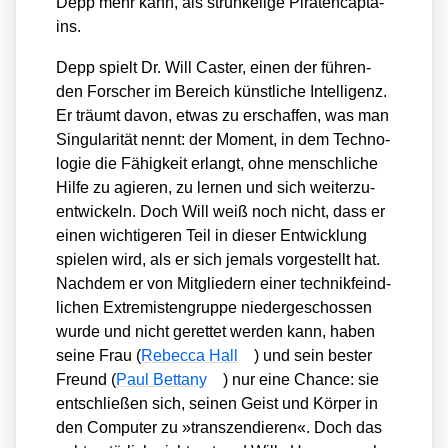
Depp mehr kann, als strun­ke­li­ge Pira­ten­cap­ta­
ins.
Depp spielt Dr. Will Cas­ter, einen der füh­ren­
den For­scher im Bereich künst­li­che Intel­li­genz.
Er träumt davon, etwas zu erschaf­fen, was man
Sin­gu­la­ri­tät nennt: der Moment, in dem Tech­no­
lo­gie die Fähig­keit erlangt, ohne mensch­li­che
Hil­fe zu agie­ren, zu ler­nen und sich wei­ter­zu­
ent­wi­ckeln. Doch Will weiß noch nicht, dass er
einen wich­ti­ge­ren Teil in die­ser Ent­wick­lung
spie­len wird, als er sich jemals vor­ge­stellt hat.
Nach­dem er von Mit­glie­dern einer tech­nik­feind­
li­chen Extre­mis­ten­grup­pe nie­der­ge­schos­sen
wur­de und nicht geret­tet wer­den kann, haben
sei­ne Frau (
Rebec­ca Hall
) und sein bes­ter
Freund (
Paul Bet­ta­ny
) nur eine Chan­ce: sie
ent­schlie­ßen sich, sei­nen Geist und Kör­per in
den Com­pu­ter zu »tran­szen­die­ren«. Doch das