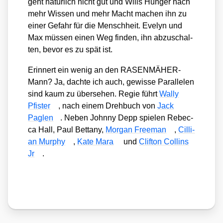
geht natür­lich nicht gut und Wills Hun­ger nach
mehr Wis­sen und mehr Macht machen ihn zu
einer Gefahr für die Mensch­heit. Eve­lyn und
Max müs­sen einen Weg fin­den, ihn abzu­schal­
ten, bevor es zu spät ist.
Erin­nert ein wenig an den RASEN­MÄ­HER-
Mann? Ja, dach­te ich auch, gewis­se Par­al­le­len
sind kaum zu über­se­hen. Regie führt
Wal­ly
Pfis­ter
, nach einem Dreh­buch von
Jack
Paglen
. Neben John­ny Depp spie­len Rebec­
ca Hall, Paul Bet­ta­ny,
Mor­gan Free­man
,
Cil­li­
an Mur­phy
,
Kate Mara
und
Clif­ton Coll­ins
Jr
.