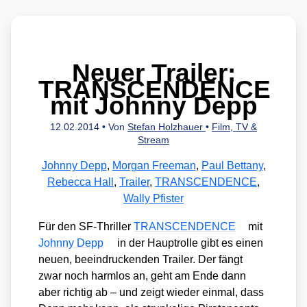
Neuer Trailer:
TRANSCENDENCE
mit Johnny Depp
12.02.2014
• Von
Stefan Holzhauer
•
Film, TV &
Stream
Johnny Depp
,
Morgan Freeman
,
Paul Bettany
,
Rebecca Hall
,
Trailer
,
TRANSCENDENCE
,
Wally Pfister
Für den SF-Thril­ler
TRANSCENDENCE
mit
John­ny Depp
in der Haupt­rol­le gibt es einen
neu­en, beein­dru­cken­den Trai­ler. Der fängt
zwar noch harm­los an, geht am Ende dann
aber rich­tig ab – und zeigt wie­der ein­mal, dass