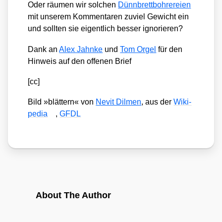
Oder räu­men wir sol­chen
Dünn­brett­boh­re­rei­en
mit unse­rem Kom­men­ta­ren zuviel Gewicht ein
und soll­ten sie eigent­lich bes­ser igno­rie­ren?
Dank an
Alex Jahn­ke
und
Tom Orgel
für den
Hin­weis auf den offe­nen Brief
[cc]
Bild »blät­tern« von
Nevit Dil­men
, aus der
Wiki­
pe­dia
,
GFDL
About The Author