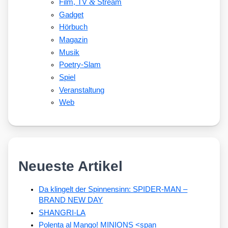
&
Film, TV
Stream
Gadget
Hörbuch
Magazin
Musik
Poetry-Slam
Spiel
Veranstaltung
Web
Neueste Artikel
Da klingelt der Spinnensinn: SPIDER-MAN –
BRAND NEW DAY
SHANGRI-LA
Polenta al Mango! MINIONS <span