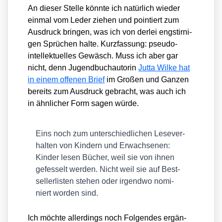
An die­ser Stel­le könn­te ich natür­lich wie­der
ein­mal vom Leder zie­hen und poin­tiert zum
Aus­druck brin­gen, was ich von der­lei eng­stir­ni­
gen Sprü­chen hal­te. Kurz­fas­sung: pseu­do-
intel­lek­tu­el­les Gewäsch. Muss ich aber gar
nicht, denn Jugend­buch­au­to­rin
Jut­ta Wil­ke hat
in einem offe­nen Brief
im Gro­ßen und Gan­zen
bereits zum Aus­druck gebracht, was auch ich
in ähn­li­cher Form sagen wür­de.
Eins noch zum unter­schied­li­chen Lese­ver­
hal­ten von Kin­dern und Erwach­se­nen:
Kin­der lesen Bücher, weil sie von ihnen
gefes­selt wer­den. Nicht weil sie auf Best­
sel­ler­lis­ten ste­hen oder irgend­wo nomi­
niert wor­den sind.
Ich möch­te aller­dings noch Fol­gen­des ergän­