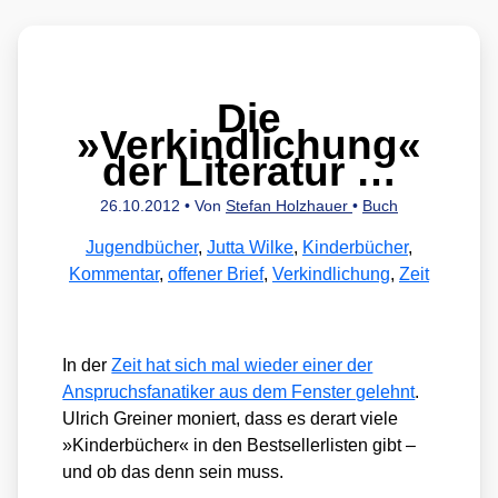
Die
»Verkindlichung«
der Literatur …
26.10.2012
• Von
Stefan Holzhauer
•
Buch
Jugendbücher
,
Jutta Wilke
,
Kinderbücher
,
Kommentar
,
offener Brief
,
Verkindlichung
,
Zeit
In der
Zeit hat sich mal wie­der einer der
Anspruchs­fa­na­ti­ker aus dem Fens­ter gelehnt
.
Ulrich Grei­ner moniert, dass es der­art vie­le
»Kin­der­bü­cher« in den Best­sel­ler­lis­ten gibt –
und ob das denn sein muss.