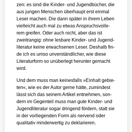
zen: es sind die Kin­der- und Jugend­bü­cher, die
aus jun­gen Men­schen über­haupt erst ein­mal
Leser machen. Die dann spä­ter in ihrem Leben
viel­leicht auch mal zu etwas Anspruchs­vol­le­
rem grei­fen. Oder auch nicht, aber das ist
zweit­ran­gig: ohne les­ba­re Kin­der- und Jugend­
li­te­ra­tur kei­ne erwach­se­nen Leser. Des­halb fin­
de ich es umso unver­ständ­li­cher, wie die­se
Lite­ra­tur­form so unüber­legt her­un­ter gemacht
wird.
Und dem muss man kei­nes­falls »Ein­halt gebie­
ten«, wie es der Autor ger­ne hät­te, zumin­dest
lässt sich das sei­nem Arti­kel ent­neh­men, son­
dern im Gegen­teil muss man gute Kin­der- und
Jugend­li­te­ra­tur sogar drin­gend för­dern, statt sie
in der vor­lie­gen­den Form als ner­vend oder
qua­li­ta­tiv min­der­wer­tig zu dekla­rie­ren.