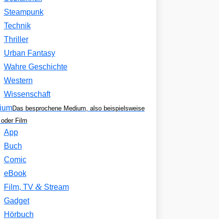
Steampunk
Technik
Thriller
Urban Fantasy
Wahre Geschichte
Western
Wissenschaft
ium
Das besprochene Medium, also beispielsweise
oder Film
App
Buch
Comic
eBook
&
Film, TV
Stream
Gadget
Hörbuch