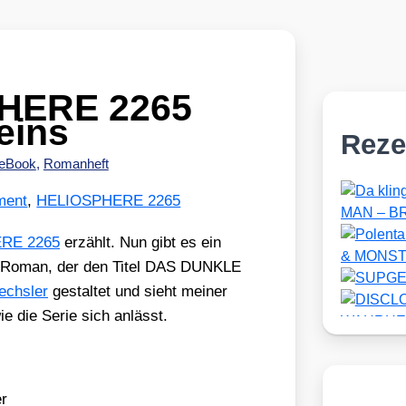
PHERE 2265
eins
Reze
eBook
,
Romanheft
ment
,
HELIOSPHERE 2265
RE 2265
erzählt. Nun gibt es ein
en Roman, der den Titel DAS DUNKLE
echs­ler
gestal­tet und sieht mei­ner
ie die Serie sich anlässt.
r