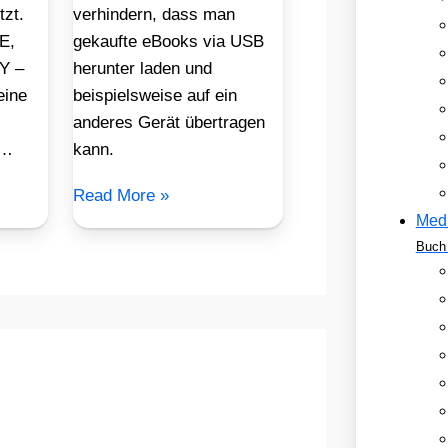
tzt.
verhindern, dass man
E,
gekaufte eBooks via USB
Y –
herunter laden und
eine
beispielsweise auf ein
anderes Gerät übertragen
F…
kann.
Read More »
Med
Buch 