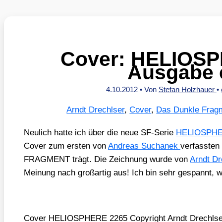
Cover: HELIOS
Ausgabe 
4.10.2012
• Von
Stefan Holzhauer
•
Arndt Drechlser
,
Cover
,
Das Dunkle Frag
Neu­lich hat­te ich über die neue SF-Serie
HELIOSPHE
Cover zum ers­ten von
Andre­as Sucha­nek
ver­fass­t
FRAGMENT trägt. Die Zeich­nung wur­de von
Arndt Dr
Mei­nung nach groß­ar­tig aus! Ich bin sehr gespannt, w
Cover HELIOSPHERE 2265 Copy­right Arndt Drechlse