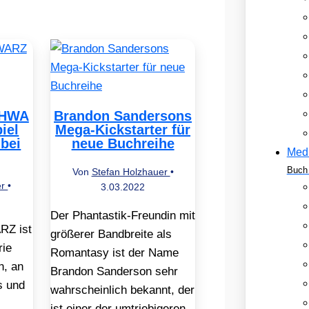
HWA
Brandon Sandersons
iel
Mega-Kickstarter für
 bei
neue Buchreihe
Med
Buch 
Von
Stefan Holzhauer
•
er
•
3.03.2022
Der Phantastik-Freundin mit
Z ist
größerer Bandbreite als
rie
Romantasy ist der Name
n, an
Brandon Sanderson sehr
s und
wahrscheinlich bekannt, der
ist einer der umtriebigeren