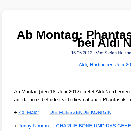
Ab Montag: Phantas
bei Aldi 
16.06.2012
• Von
Stefan Holzh
Aldi
,
Hörbücher
,
Juni 2
Ab Mon­tag (den 18. Juni 2012) bie­tet Aldi Nord erneu
an, dar­un­ter befin­den sich dies­mal auch Phan­tas­tik-Ti
+
Kai Mai­er
–
DIE FLIESSENDE KÖNIGIN
+
Jen­ny Nim­mo
:
CHARLIE BONE UND DAS GEH