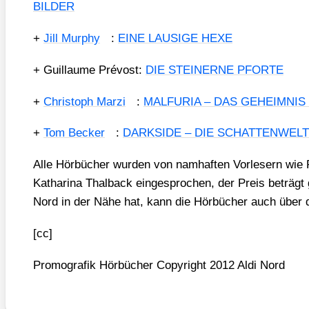
BILDER
+
Jill Mur­phy
:
EINE LAUSIGE HEXE
+ Guil­laume Pré­vost:
DIE STEINERNE PFORTE
+
Chris­toph Mar­zi
:
MALFURIA – DAS GEHEIMNIS
+
Tom Becker
:
DARKSIDE – DIE SCHATTENWELT
Alle Hör­bü­cher wur­den von nam­haf­ten Vor­le­sern wie
Katha­ri­na Thal­back ein­ge­spro­chen, der Preis beträg
Nord in der Nähe hat, kann die Hör­bü­cher auch über
[cc]
Pro­mo­gra­fik Hör­bü­cher Copy­right 2012 Aldi Nord