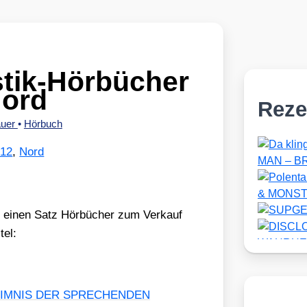
tik-Hörbücher
Nord
Reze
auer
•
Hörbuch
012
,
Nord
t einen Satz Hör­bü­cher zum Ver­kauf
tel:
EIMNIS DER SPRECHENDEN