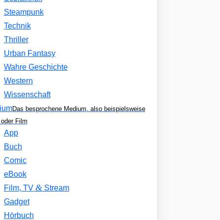
Steampunk
Technik
Thriller
Urban Fantasy
Wahre Geschichte
Western
Wissenschaft
ium
Das besprochene Medium, also beispielsweise
oder Film
App
Buch
Comic
eBook
&
Film, TV
Stream
Gadget
Hörbuch