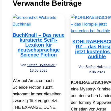
Verwandte Beiträge
BuchKnall – Das neue
kuratierte SciFi-
KOHLRABENSC
Lexikon für
RZ – das Hörsp
deutschsprachige
jetzt kostenlos
Science Fiction
Audible
Von
Stefan Holzhauer
•
Von
Stefan Holzhau
18.05.2026
2.06.2023
Wer auf Amazon nach
KOHLRABENSCHWAR
Science Fiction sucht,
eine Mystery-Krimise
bekommt immer dieselben
aus deutschen Lande
zwanzig Titel vorgesetzt.
der Tommy Krappwei
THE EXPANSE, DUNE,
Christian von Aster