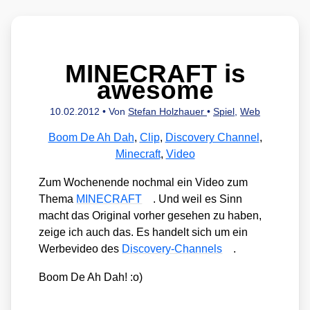
MINECRAFT is
awesome
10.02.2012
• Von
Stefan Holzhauer
•
Spiel
,
Web
Boom De Ah Dah
,
Clip
,
Discovery Channel
,
Minecraft
,
Video
Zum Wochen­en­de noch­mal ein Video zum
The­ma
MINECRAFT
. Und weil es Sinn
macht das Ori­gi­nal vor­her gese­hen zu haben,
zei­ge ich auch das. Es han­delt sich um ein
Wer­be­vi­deo des
Dis­co­very-Chan­nels
.
Boom De Ah Dah! :o)