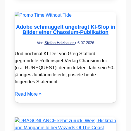
Adobe schmuggelt ungefragt KI-Slop in
Bilder einer Chaosium-Publikation
Von
Stefan Holzhauer
•
6.07.2026
Und nochmal KI: Der von Greg Stafford
gegründete Rollenspiel-Verlag Chaosium Inc.
(u.a. RUNEQUEST), der im letzten Jahr sein 50-
jähriges Jubiläum feierte, postete heute
folgendes Statement:
Read More »