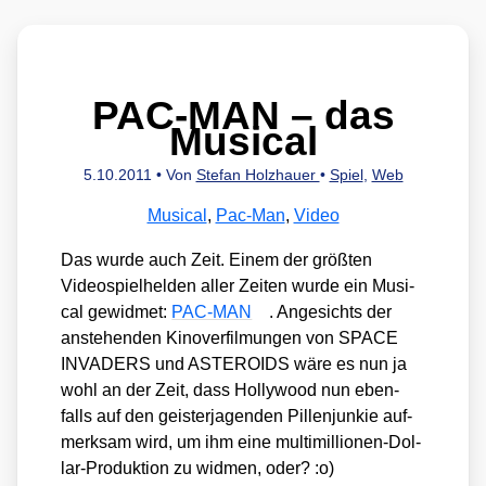
PAC-MAN – das
Musical
5.10.2011
• Von
Stefan Holzhauer
•
Spiel
,
Web
Musical
,
Pac-Man
,
Video
Das wur­de auch Zeit. Einem der größ­ten
Video­spiel­hel­den aller Zei­ten wur­de ein Musi­
cal gewid­met:
PAC-MAN
. Ange­sichts der
anste­hen­den Kino­ver­fil­mun­gen von SPACE
INVADERS und ASTEROIDS wäre es nun ja
wohl an der Zeit, dass Hol­ly­wood nun eben­
falls auf den geis­ter­ja­gen­den Pil­len­jun­kie auf­
merk­sam wird, um ihm eine mul­ti­mil­lio­nen-Dol­
lar-Pro­duk­ti­on zu wid­men, oder? :o)