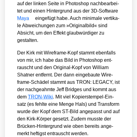
auf der lin­ken Sei­te in Pho­to­shop nach­be­ar­bei­
tet und einen Hin­ter­grund aus der 3D-Soft­ware
Maya
ein­ge­fügt habe. Auch mini­ma­le ver­ti­ka­
le Abwei­chun­gen zum »Ori­gi­nal­bild« sind
Absicht, um den Effekt glaub­wür­di­ger zu
gestal­ten.
Der Kirk mit Wire­frame-Kopf stammt eben­falls
von mir, ich habe das Bild in Pho­to­shop ent­
rauscht und den Ori­gi­nal-Kopf von Wil­liam
Shat­ner ent­fernt. Der dann ein­ge­bau­te Wire­
frame-Schä­del stammt aus TRON: LEGACY, ist
der nach­ge­ahm­te Jeff Bridges und kommt aus
dem
TRON-Wiki
. Mit viel Kopier­stem­pel-Ein­
satz (es fehl­te eine Men­ge Hals) und Trans­form
wur­de der Kopf dem ST-Bild ange­passt und auf
den Kirk-Kör­per gesetzt. Zudem muss­te der
Brü­cken-Hin­ter­grund wie oben bereits ange­
merkt hef­tigst ent­rauscht wer­den.