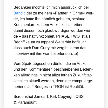
Bedan­ken möch­te ich mich aus­drück­lich bei
Ban­dit
, der zu mei­nem »Part­ner In Crime« wur­
de, ich hat­te ihn näm­lich gebe­ten, schlaue
Kom­men­ta­re zu dem Arti­kel zu schrei­ben,
damit die­ser noch glaub­wür­di­ger wer­den wür­
de – das hat funk­tio­niert, PHASE TWO ist als
Begriff kaum zu top­pen! Wei­ter­hin hof­fe ich,
dass auch Dan Cur­ry mir ver­gibt, denn das
Inter­view mit ihm war frei erfun­den. :o)
Vom Spaß abge­se­hen dürf­ten die im Arti­kel
und den Kom­men­ta­ren beschrie­be­nen Beden­
ken aller­dings in nicht all­zu fer­nen Zukunft tat­
säch­lich aktu­ell wer­den, denn der com­pu­ter­ge­
nerier­te Jeff Bridges in TRON ist Rea­li­tät…
Screen­shot James T. Kirk Copy­right CBS
&
Para­mount