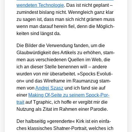
wen­de­ten Tech­no­lo­gie
. Das ist nicht geplant –
zumin­dest bis­lang nicht. Wenn­gleich ganz klar
zu sagen ist, dass man sich nicht grä­men muss
wenn man dar­auf her­ein fiel, denn die Mög­lich­
kei­ten sind längst da.
Die Bil­der die Ver­wen­dung fan­den, um die
Glaub­wür­dig­keit des Arti­kels zu erhö­hen, stam­
men aus ver­schie­de­nen Quel­len im Web, die
ich an die­ser Stel­le benen­nen will – ande­re
wur­den von mir über­ar­bei­tet. »Spocks Evo­lu­ti­
on« und das Wire­frame im Raum­an­zug stam­
men von
And­rei Szasz
und ich fand sie auf
einer
Making Of-Sei­te zu sei­nem Spock-Por­
trait
auf Tgra­phic, ich hof­fe er ver­gibt mir die
Nut­zung als Zitat im Rah­men einer Par­odie.
Der halb­sei­tig »ger­en­der­te« Kirk ist ein ein­fa­
ches klas­si­sches Shat­ner-Por­trait, wel­ches ich