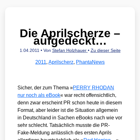
Die Aprilscherze –
aufgedeckt…
1.04.2011
• Von
Stefan Holzhauer
•
Zu dieser Seite
2011
,
Aprilscherz
,
PhantaNews
Sicher, der zum The­ma »
PERRY RHODAN
nur noch als eBook
« war recht offen­sicht­lich,
denn zwar erscheint PR schon heu­te in die­sem
For­mat, aber lei­der ist die Situa­ti­on all­ge­mein
in Deutsch­land in Sachen eBooks nach wie vor
sehr schlecht. Tat­säch­lich muss­te die PR-
Fake-Mel­dung anläss­lich des ers­ten Aprils