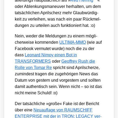
aller­dings haupt­säch­lich als »
Red Her­ring
«
oder Ablen­kungs­ma­neu­ver her­hal­ten, um dem
tat­säch­li­chen April­scherz mehr Glaub­wür­dig­
keit zu ver­lei­hen, was nach ein paar Rück­mel­
dun­gen zu urtei­len auch funk­tio­niert hat. :o)
Nein, weder die Mel­dun­gen zu einem mög­li­
cher­wei­se kom­men­den
ULTIMA-MMO
(wie auf
Face­book ver­mu­tet wur­de) noch die zu der
dass
Leo­nard Nimoy einen Bot in
TRANSFORMERS
oder
Geoffrey Rush die
Rol­le von Tomar Re
spricht sind April­scher­ze,
zumin­dest tra­gen die zuge­hö­ri­gen News das
Datum von ges­tern und vor­ges­tern und soll­ten
damit authen­tisch sein. Wenn nicht – so ist das
nicht mei­ne Schuld! :o)
Der tat­säch­li­che »gro­ße« Fake ist der Bericht
über eine
Neu­auf­la­ge von RAUMSCHIFF
ENTERPRISE mit der in TRON: LEGACY ver­