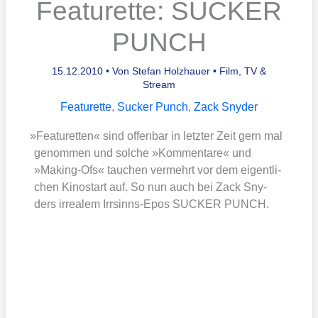
Featurette: SUCKER
PUNCH
15.12.2010
• Von
Stefan Holzhauer
•
Film, TV &
Stream
Featurette
,
Sucker Punch
,
Zack Snyder
»
Fea­tur­et­ten« sind offen­bar in letz­ter Zeit gern mal
genom­men und sol­che »Kom­men­ta­re« und
»Making-Ofs« tau­chen ver­mehrt vor dem eigent­li­
chen Kino­start auf. So nun auch bei Zack Sny­
ders irrea­lem Irr­sinns-Epos SUCKER PUNCH.
Der Inhalt ist nicht verfügbar.
Bitte erlaube Cookies und externe Javascripte, indem du sie im
Popup am unteren Bildrand oder durch Klick auf dieses Banner
akzeptierst. Damit gelten die Datenschutzerklärungen der
externen Abieter.