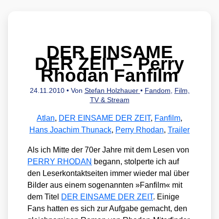
DER EINSAME
DER ZEIT – Perry
Rhodan Fanfilm
24.11.2010
• Von
Stefan Holzhauer
•
Fandom
,
Film,
TV & Stream
Atlan
,
DER EINSAME DER ZEIT
,
Fanfilm
,
Hans Joachim Thunack
,
Perry Rhodan
,
Trailer
Als ich Mit­te der 70er Jah­re mit dem Lesen von
PERRY RHODAN
begann, stol­per­te ich auf
den Leser­kon­takt­sei­ten immer wie­der mal über
Bil­der aus einem soge­nann­ten »Fan­film« mit
dem Titel
DER EINSAME DER ZEIT
. Eini­ge
Fans hat­ten es sich zur Auf­ga­be gemacht, den