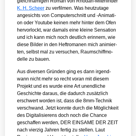
gleich­na­mi­gen Roman von Rho­dan-Mit­er­fin­der
K. H. Scheer
zu ver­fil­men. Was heut­zu­ta­ge
ange­sichts von Com­pu­ter­schnitt und ‑Ani­ma­ti­
on oder You­tube kei­nen mehr hin­ter dem Ofen
her­vor­lockt, war damals eine klei­ne Sen­sa­ti­on
und ich kann mich noch deut­lich erin­nern, wie
die­se Bil­der in den Heft­ro­ma­nen mich ani­mier­
ten, selbst mal zu ver­su­chen, Raum­schiff­mo­
del­le zu bau­en.
Aus diver­sen Grün­den ging es dann irgend­
wann nicht mehr so recht vor­an mit die­sem
Pro­jekt und es wur­de eine Art unend­li­che
Geschich­te dar­aus, die dadurch zusätz­lich
erschwert wor­den ist, dass die 8mm-Tech­nik
ver­schwand. Jetzt konn­te durch die Mög­lich­keit
des Digi­ta­li­sie­rens doch noch die Chan­ce
geschaf­fen wer­den, DER EINSAME DER ZEIT
nach vier­zig Jah­ren fer­tig zu stel­len. Laut