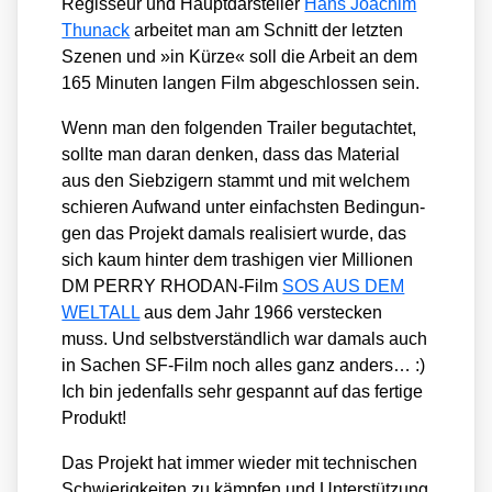
Regis­seur und Haupt­dar­stel­ler
Hans Joa­chim
Thu­nack
arbei­tet man am Schnitt der letz­ten
Sze­nen und »in Kür­ze« soll die Arbeit an dem
165 Minu­ten lan­gen Film abge­schlos­sen sein.
Wenn man den fol­gen­den Trai­ler begut­ach­tet,
soll­te man dar­an den­ken, dass das Mate­ri­al
aus den Sieb­zi­gern stammt und mit wel­chem
schie­ren Auf­wand unter ein­fachs­ten Bedin­gun­
gen das Pro­jekt damals rea­li­siert wur­de, das
sich kaum hin­ter dem tra­shi­gen vier Mil­lio­nen
DM PERRY RHO­DAN-Film
SOS AUS DEM
WELTALL
aus dem Jahr 1966 ver­ste­cken
muss. Und selbst­ver­ständ­lich war damals auch
in Sachen SF-Film noch alles ganz anders… :)
Ich bin jeden­falls sehr gespannt auf das fer­ti­ge
Pro­dukt!
Das Pro­jekt hat immer wie­der mit tech­ni­schen
Schwie­rig­kei­ten zu kämp­fen und Unter­stüt­zung