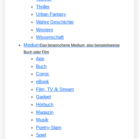
Thriller
Urban Fantasy
Wahre Geschichte
Western
Wissenschaft
Medium
Das besprochene Medium, also beispielsweise
Buch oder Film
App
Buch
Comic
eBook
&
Film, TV
Stream
Gadget
Hörbuch
Magazin
Musik
Poetry-Slam
Spiel