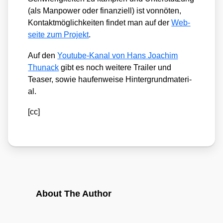
(als Man­power oder finan­zi­ell) ist von­nö­ten,
Kon­takt­mög­lich­kei­ten fin­det man auf der
Web­
sei­te zum Pro­jekt
.
Auf den
You­tube-Kanal von Hans Joa­chim
Thu­nack
gibt es noch wei­te­re Trai­ler und
Teaser, sowie hau­fen­wei­se Hin­ter­grund­ma­te­ri­
al.
[cc]
About The Author