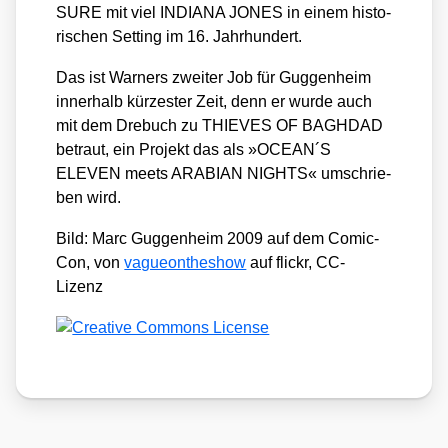
SU­RE mit viel IN­DI­A­NA JONES in einem his­to­
ri­schen Set­ting im 16. Jahr­hun­dert.
Das ist War­ners zwei­ter Job für Gug­gen­heim
inner­halb kür­zes­ter Zeit, denn er wur­de auch
mit dem Dre­buch zu THIEVES OF BAGHDAD
betraut, ein Pro­jekt das als »OCEAN´S
ELEVEN meets ARABIAN NIGHTS« umschrie­
ben wird.
Bild: Marc Gug­gen­heim 2009 auf dem Comic­
Con, von
vague­on­the­show
auf flickr, CC-
Lizenz