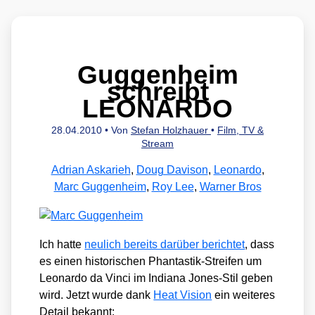
Guggenheim
schreibt
LEONARDO
28.04.2010
• Von
Stefan Holzhauer
•
Film, TV &
Stream
Adrian Askarieh
,
Doug Davison
,
Leonardo
,
Marc Guggenheim
,
Roy Lee
,
Warner Bros
Ich hat­te
neu­lich bereits dar­über berich­tet
, dass
es einen his­to­ri­schen Phan­tas­tik-Strei­fen um
Leo­nar­do da Vin­ci im India­na Jones-Stil geben
wird. Jetzt wur­de dank
Heat Visi­on
ein wei­te­res
Detail bekannt: