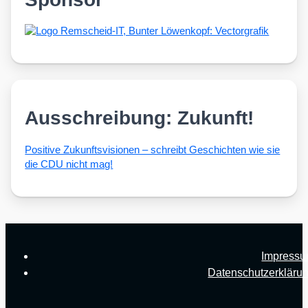
Ausschreibung: Zukunft!
Posi­ti­ve Zukunfts­vi­sio­nen – schreibt Geschich­ten wie sie
die CDU nicht mag!
Impress
Datenschutzerkläru