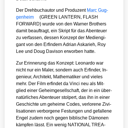
Der Dreh­buch­au­tor und Pro­du­zent
Marc Gug­
gen­heim
(GREEN LANTERN, FLASH
FORWARD) wur­de von den War­ner Brot­hers
damit beauf­tragt, ein Skript für das Aben­teu­er
zu ver­fas­sen, des­sen Kon­zept der Medi­en­gi­
gant von den Erfin­dern Adri­an Aska­rieh, Roy
Lee und Doug Davi­son erwor­ben hat­te.
Zur Erin­ne­rung das Kon­zept: Leonar­do war
nicht nur ein Maler, son­dern auch Er­fin­der, In­
ge­nieur, Ar­chi­tekt, Ma­the­ma­ti­ker und vie­les
mehr. Der Film er­fin­det da Vin­ci neu als Mit­
glied einer Ge­heim­ge­sell­schaft, der in ein über­
na­tür­li­ches Aben­teu­er stol­pert, das ihn in einer
Ge­schich­te um ge­hei­me Codes, ver­lo­re­ne Zi­vi­
li­sa­tio­nen ver­bor­ge­ne Fes­tun­gen und ge­fal­le­ne
Engel zudem noch gegen bib­li­sche Dä­mo­nen
kämp­fen lässt. Ein wenig NA­TIO­NAL TRE­A­