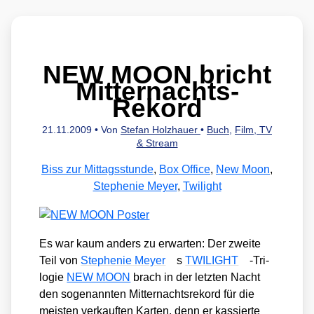
NEW MOON bricht
Mitternachts-
Rekord
21.11.2009
• Von
Stefan Holzhauer
•
Buch
,
Film, TV
& Stream
Biss zur Mittagsstunde
,
Box Office
,
New Moon
,
Stephenie Meyer
,
Twilight
Es war kaum anders zu erwar­ten: Der zwei­te
Teil von
Ste­phe­nie Mey­er
s
TWILIGHT
-Tri­
lo­gie
NEW MOON
brach in der letz­ten Nacht
den soge­nann­ten Mit­ter­nachts­re­kord für die
meis­ten ver­kauf­ten Kar­ten, denn er kas­sier­te