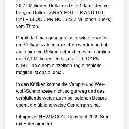
26,27 Mil­lio­nen Dol­lar und stieß damit den vor­
he­ri­gen Hal­ter HARRY POTTER AND THE
HALF-BLOOD PRINCE (22,2 Mil­lio­nen Bucks)
vom Thron.
Damit darf man gespannt sein, wie die wei­te­
ren Ver­kaufs­zah­len aus­se­hen wer­den und ob
auch hier ein Rekord gebro­chen wird, näm­lich
die 67,1 Mil­lio­nen Dol­lar, die THE DARK
NIGHT an einem ein­zel­nen Tag ein­spiel­te –
mög­lich ist das alle­mal.
In den Kri­ti­ken kommt die Vam­pir- und Wer­
wolf-Schmon­zet­te nicht so gut weg und das
ver­blüf­fen­der­wei­se auch bei sol­chen Bespre­
chern, die übli­cher­wei­se Gen­re-nah sind.
Film­pos­ter NEW MOON, Copy­right 2009 Sum­
mit Enter­tain­ment