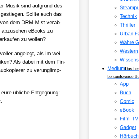
­ner Musik sind auf­grund des
Steamp
estie­gen. Soll­te euch das
Technik
ls von dem DRM-Mist ver­ab­
Thriller
n abzu­se­hen eBooks zu
Urban F
­kau­fen zu wol­len?
Wahre G
Western
ol­ler ange­legt, als im wei­
Wissens
s­ti­ken? Als dabei mit dem Fin­
Medium
Das be
b­ko­pie­rer zu ver­un­glimp­
beispielsweise B
App
 eure übli­che Ent­geg­nung:
Buch
.
Comic
eBook
Film, T
Gadget
Hörbuch