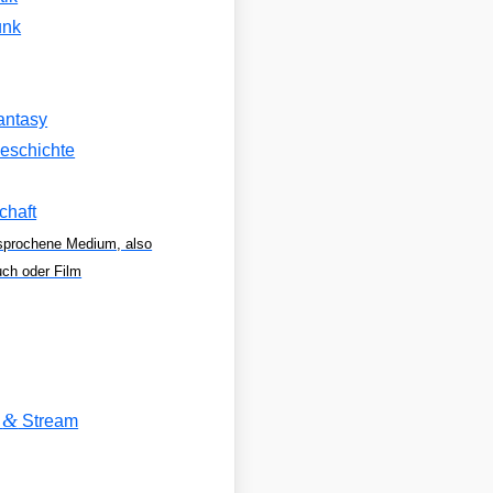
unk
antasy
eschichte
chaft
sprochene Medium, also
uch oder Film
&
V
Stream