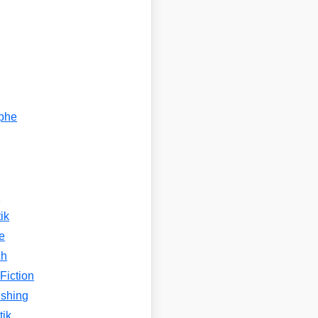
ophe
n
ik
e
ch
Fiction
ishing
tik