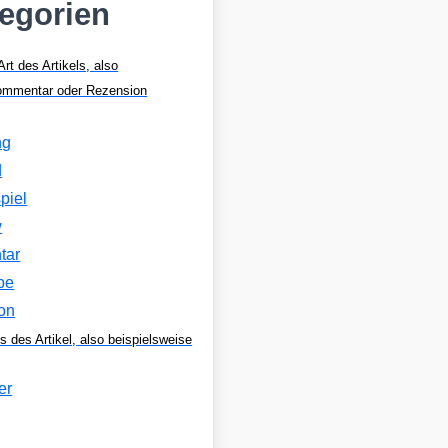
tegorien
Art des Artikels, also
Kommentar oder Rezension
ng
d
piel
w
tar
be
on
s des Artikel, also beispielsweise
er