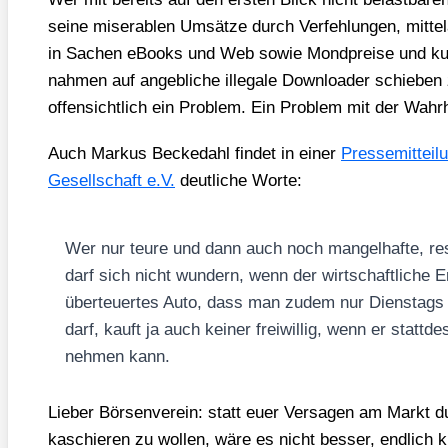
sei­ne mise­ra­blen Umsät­ze durch Ver­feh­lun­gen, mit­tel­a
in Sachen eBooks und Web sowie Mond­prei­se und kun
nah­men auf angeb­li­che ille­ga­le Down­loa­der schie­ben
offen­sicht­lich ein Pro­blem. Ein Pro­blem mit der Wahr­h
Auch Mar­kus Becke­dahl fin­det in einer
Pres­se­mit­tei­
Gesell­schaft e.V.
deut­li­che Wor­te:
Wer nur teu­re und dann auch noch man­gel­haf­te, rest
darf sich nicht wun­dern, wenn der wirt­schaft­li­che E
über­teu­er­tes Auto, dass man zudem nur Diens­tags
darf, kauft ja auch kei­ner frei­wil­lig, wenn er statt­
neh­men kann.
Lie­ber Bör­sen­ver­ein: statt euer Ver­sa­gen am Markt d
kaschie­ren zu wol­len, wäre es nicht bes­ser, end­lich k