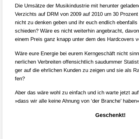
Die Umsät­ze der Musik­in­dus­trie mit her­un­ter gela­de
Ver­zichts auf DRM von 2009 auf 2010 um 30 Pro­zent g
nicht zu den­ken geben und ihr euch end­lich eben­fal
schie­den? Wäre es nicht wei­ter­hin ange­bracht, davo
einem Preis ganz knapp unter dem des Hard­co­vers ver
Wäre eure Ener­gie bei eurem Kern­ge­schäft nicht sinn­v
ner­li­chen Ver­brei­ten offen­sicht­lich sau­dum­mer Sta­ti
ger auf die ehr­li­chen Kun­den zu zei­gen und sie als Rau
fen?
Aber das wäre wohl zu ein­fach und ich war­te jetzt auf
»dass wir alle kei­ne Ahnung von ‘der Bran­che’ haben«
Geschenkt!