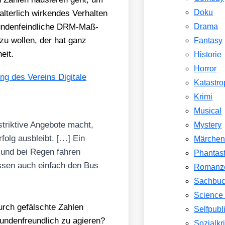
Doku
l­ter­lich wir­ken­des Ver­hal­ten
­den­feind­li­che DRM-Maß­
Drama
 zu wol­len, der hat ganz
Fantasy
eit.
Historie
Horror
lung des Ver­eins Digi­ta­le
Katastr
Krimi
Musical
rik­ti­ve Ange­bo­te macht,
Mystery
rfolg aus­bleibt. […] Ein
Märche
 und bei Regen fah­ren
Phantast
des­sen auch ein­fach den Bus
Romanz
Sachbu
Science 
urch gefälsch­te Zah­len
Selfpubl
un­den­freund­lich zu agie­ren?
Sozialkri