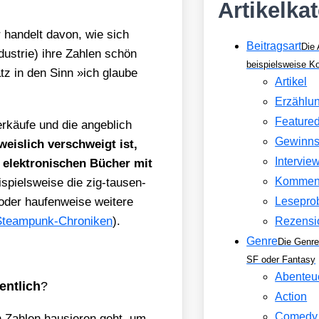
Artikelka
r han­delt davon, wie sich
Beitragsart
Die 
dus­trie) ihre Zah­len schön
beispielsweise 
tz in den Sinn »ich glau­be
Artikel
Erzählu
Feature
käu­fe und die angeb­lich
Gewinns
is­lich ver­schweigt ist,
Intervie
n elek­tro­ni­schen Bücher mit
Kommen
i­spiels­wei­se die zig-tau­sen­
er hau­fen­wei­se wei­te­re
Lesepro
team­punk-Chro­ni­ken
).
Rezensi
Genre
Die Genre
SF oder Fantasy
Abenteu
ent­lich
?
Action
Comedy
n Zah­len hau­sie­ren geht, um