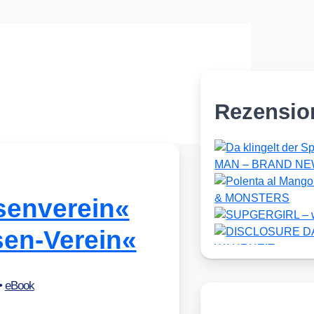
Rezensio
senverein«
en-Verein«
•
eBook