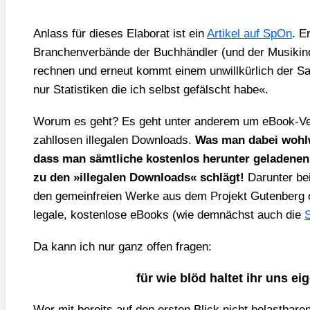
Anlass für die­ses Ela­bo­rat ist ein
Arti­kel auf SpOn
. E
Bran­chen­ver­bän­de der Buch­händ­ler (und der Musik­in­
rech­nen und erneut kommt einem unwill­kür­lich der Sa
nur Sta­tis­ti­ken die ich selbst gefälscht habe«.
Wor­um es geht? Es geht unter ande­rem um eBook-Ver­
zahl­lo­sen ille­ga­len Down­loads.
Was man dabei wohl­we
dass man sämt­li­che kos­ten­los her­un­ter gela­de­ne
zu den »ille­ga­len Down­loads« schlägt!
Dar­un­ter be
den gemein­frei­en Wer­ke aus dem Pro­jekt Guten­berg od
lega­le, kos­ten­lo­se eBooks (wie dem­nächst auch die
S
Da kann ich nur ganz offen fra­gen:
für wie blöd hal­tet ihr uns eig
Wer mit bereits auf den ers­ten Blick nicht belast­ba­re