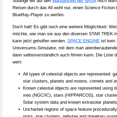
Solan­ge wir auf den
Warp­an­trieb der NASA
noch war­t
Rei­sen durch das All wohl nur, einen Sci­ence Fic­tion
BlueR­ay-Play­er zu wer­fen.
Doch halt! Es gibt noch eine wei­te­re Mög­lich­keit: Wer 
möch­te, wie man sie aus den diver­sen STAR TREK-In
kann jetzt gehol­fen wer­den.
SPACE ENGINE
ist kein 
Uni­ver­sums-Simu­la­tor, mit dem man atem­be­rau­ben­de
dann selbst­ver­ständ­lich auch fil­men kann. Die Lis­te 
wert:
All types of celes­ti­al objects are repre­sen­ted: g
star clus­ters, pla­nets and moons, comets and ast
Known celes­ti­al objects are repre­sen­ted using d
xies (NGC/​IC), stars (HIPPARCOS), star clus­ters
Solar sys­tem data and known extra­so­lar pla­nets
Unchar­ted regi­ons of space fea­ture pro­ce­du­ral­l
stars, star clus­ters, nebu­lae and pla­ne­ta­ry sys­