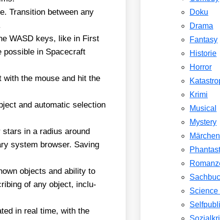
. Tran­si­ti­on bet­ween any
Doku
.
Drama
he WASD keys, like in First
Fantasy
pos­si­ble in Space­craft
Historie
Horror
ct with the mou­se and hit the
Katastr
Krimi
ject and auto­ma­tic sel­ec­tion
Musical
Mystery
 stars in a radi­us around
Märche
a­ry sys­tem brow­ser. Saving
Phantast
Romanz
nown objects and abili­ty to
Sachbu
rib­ing of any object, inclu­
Science 
Selfpubl
a­ted in real time, with the
Sozialkri