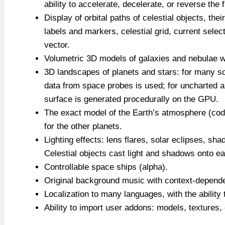
abili­ty to acce­le­ra­te, dece­le­ra­te, or rever­se the
Dis­play of orbi­tal paths of celes­ti­al objects, thei
labels and mar­kers, celes­ti­al grid, cur­rent sel­ec­
vec­tor.
Volu­metric 3D models of gala­xies and nebu­lae wit
3D land­scapes of pla­nets and stars: for many so
data from space pro­bes is used; for unchar­ted and
sur­face is gene­ra­ted pro­ce­du­ral­ly on the GPU.
The exact model of the Earth’s atmo­sphe­re (code
for the other pla­nets.
Light­ing effects: lens fla­res, solar eclip­ses, shad
Celes­ti­al objects cast light and shadows onto e
Con­troll­able space ships (alpha).
Ori­gi­nal back­ground music with con­text-depen­de
Loca­liza­ti­on to many lan­guages, with the abili­t
Abili­ty to import user addons: models, tex­tures, 