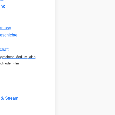
unk
antasy
eschichte
chaft
sprochene Medium, also
uch oder Film
&
V
Stream