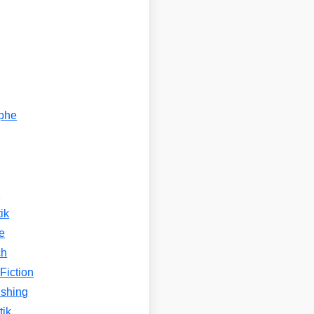
ophe
n
ik
e
ch
Fiction
ishing
tik