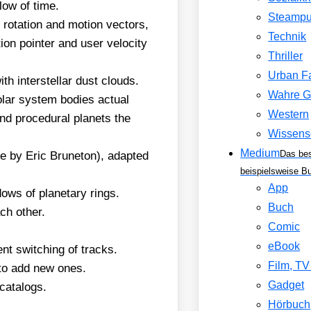
 flow of time.
Steamp
r rota­ti­on and moti­on vec­tors,
Technik
tion poin­ter and user velo­ci­ty
Thriller
Urban F
h inter­stel­lar dust clouds.
Wahre G
lar sys­tem bodies actu­al
Western
 pro­ce­du­ral pla­nets the
Wissens
Medium
Das be
 by Eric Bru­ne­ton), adapt­ed
beispielsweise B
App
ows of pla­ne­ta­ry rings.
Buch
ach other.
Comic
eBook
nt swit­ching of tracks.
Film, T
y to add new ones.
Gadget
cata­logs.
Hörbuch