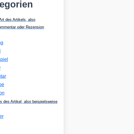
tegorien
Art des Artikels, also
Kommentar oder Rezension
ng
d
piel
w
tar
be
on
s des Artikel, also beispielsweise
er