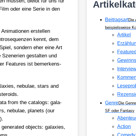
en müs­sen, bleibt für uns für
Artikelka
-Film oder eine Serie in den
Beitragsart
Die 
beispielsweise 
Ani­ma­tio­nen erstel­len
Artikel
tro­se­quen­zen kennt, dem
Erzählu
Spiel, son­dern eher eine Art
Feature
 Sze­ne­rien gestal­ten und
Gewinns
der Fea­tures ist bemer­kens­
Intervie
Kommen
ala­xies, nebu­lae, stars and
Lesepro
e­ro­ids.
Rezensi
ata from the cata­logs: gala­
Genre
Die Genre
, nebu­lae, pla­nets (our
SF oder Fantasy
Abenteu
).
Action
y gene­ra­ted objects: gala­xies,
tems.
Comedy