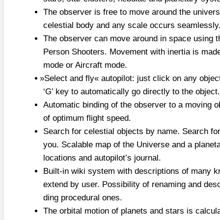
The obser­ver is free to move around the uni­ver­se
celes­ti­al body and any sca­le occurs seam­less­ly
The obser­ver can move around in space using t
Per­son Shoo­ters. Move­ment with iner­tia is made 
mode or Air­craft mode.
»
Sel­ect and fly« auto­pi­lot: just click on any obje
‘G’ key to auto­ma­ti­cal­ly go direct­ly to the object.
Auto­ma­tic bin­ding of the obser­ver to a moving ob
of opti­mum flight speed.
Search for celes­ti­al objects by name. Search for
you. Sca­lable map of the Uni­ver­se and a pla­ne­t
loca­ti­ons and autopilot’s jour­nal.
Built-in wiki sys­tem with descrip­ti­ons of many k
extend by user. Pos­si­bi­li­ty of ren­aming and desc
ding pro­ce­du­ral ones.
The orbi­tal moti­on of pla­nets and stars is cal­cu­l