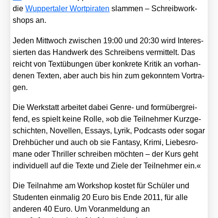
die
Wup­per­ta­ler Wort­pi­ra­ten
slam­men – Schreib­work­
shops an.
Jeden Mitt­woch zwi­schen 19:00 und 20:30 wird Inter­es­
sier­ten das Hand­werk des Schrei­bens ver­mit­telt. Das
reicht von Text­übun­gen über kon­kre­te Kri­tik an vor­han­
de­nen Tex­ten, aber auch bis hin zum gekonn­tem Vor­tra­
gen.
Die Werk­statt arbei­tet dabei Gen­re- und form­über­grei­
fend, es spielt kei­ne Rol­le, »ob die Teil­neh­mer Kurz­ge­
schich­ten, Novel­len, Essays, Lyrik, Pod­casts oder sogar
Dreh­bü­cher und auch ob sie Fan­ta­sy, Kri­mi, Lie­bes­ro­
ma­ne oder Thril­ler schrei­ben möch­ten – der Kurs geht
indi­vi­du­ell auf die Tex­te und Zie­le der Teil­neh­mer ein.«
Die Teil­nah­me am Work­shop kos­tet für Schü­ler und
Stu­den­ten ein­ma­lig 20 Euro bis Ende 2011, für alle
ande­ren 40 Euro. Um Vor­anmel­dung an