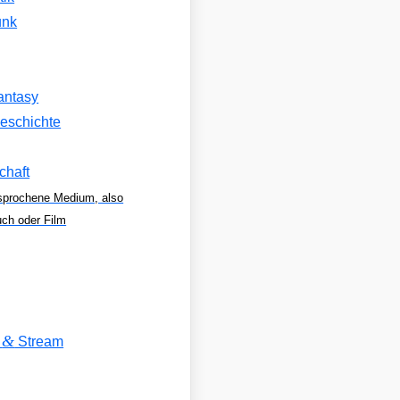
unk
antasy
eschichte
chaft
sprochene Medium, also
uch oder Film
&
V
Stream