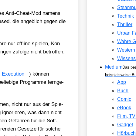
Steamp
en­des Anti-Cheat-Mod namens
Technik
leased, die angeb­lich gegen die
Thriller
Urban F
Wahre G
e nur off­line spie­len, Kon­
Western
n­gen zufol­ge nicht betrof­fen,
Wissens
Medium
Das be
 Exe­cu­ti­on
) kön­nen
beispielsweise B
elie­bi­ge Pro­gram­me fern­ge­
App
Buch
Comic
­men, nicht nur aus der Spie­
eBook
ig igno­rie­ren, was dann nicht
Film, T
hen Gefah­ren für die Soft­
Gadget
­ren­den Geset­ze für sol­che
Hörbuch