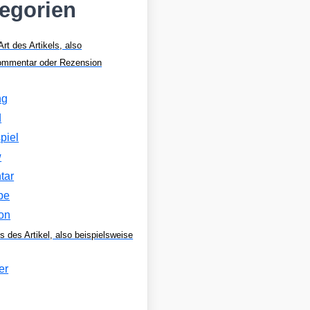
tegorien
Art des Artikels, also
Kommentar oder Rezension
ng
d
piel
w
tar
be
on
s des Artikel, also beispielsweise
er