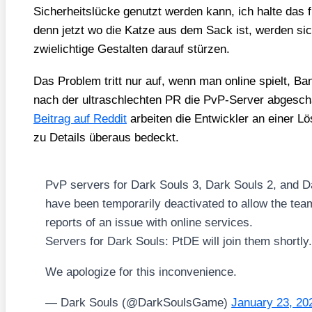
Sicher­heits­lü­cke genutzt wer­den kann, ich hal­te das fü
denn jetzt wo die Kat­ze aus dem Sack ist, wer­den sich 
zwie­lich­ti­ge Gestal­ten dar­auf stür­zen.
Das Pro­blem tritt nur auf, wenn man online spielt, Ba
nach der ultraschlech­ten PR die PvP-Ser­ver abge­scha
Bei­trag auf Red­dit
arbei­ten die Ent­wick­ler an einer Lö
zu Details über­aus bedeckt.
PvP ser­vers for Dark Souls 3, Dark Souls 2, and D
have been tem­po­r­a­ri­ly deac­ti­va­ted to allow the tea
reports of an issue with online ser­vices.
Ser­vers for Dark Souls: PtDE will join them short­ly
We apo­lo­gi­ze for this incon­ve­ni­ence.
— Dark Souls (@DarkSoulsGame)
Janu­ary 23, 20