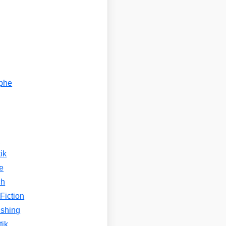
ophe
n
ik
e
ch
Fiction
ishing
tik