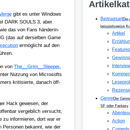
Artikelka
Ver­ge
gibt es unter Win­dows
Beitragsart
Die 
Spiel DARK SOULS 3, aber
beispielsweise 
ie das von Fans hän­de­rin­
Artikel
NG (das auf der­sel­ben Game
Erzählu
­cu­ti­on
ermög­licht auf den
Feature
üh­ren.
Gewinns
Intervie
­on von
The_​_​Grim_​_​Sleeper
,
Kommen
nter Nut­zung von Micro­softs
ers kri­ti­sier­te, danach öff­
Lesepro
Rezensi
Genre
Die Genre
­ger Hack gewe­sen, der
SF oder Fantasy
fen­bar ver­geb­lich ver­sucht,
Abenteu
 zu infor­mie­ren, dort war er
Action
gen Per­so­nen bekannt, wie der
Comedy