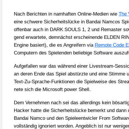
Nach Berich­ten in nam­haf­ten Online-Medi­en wie
The 
eine schwe­re Sicher­heits­lü­cke in Ban­dai Nam­cos 
offen­bar auch in DARK SOULS 1, 2 und Remas­ter sow
gend erwar­te­te, dem­nächst erschei­nen­de ELDEN RI
Engi­ne basiert), die es Angrei­fern via
Remo­te Code Exe
Com­pu­tern des Spie­len­den belie­bi­ge Soft­ware aus­zu­f
Auf­ge­fal­len war das wäh­rend einer Live­stream-Ses­si
an deren Ende das Spiel abstürz­te und eine Stim­me u
Text-Zu-Spra­che-Funk­tio­nen die Spiel­wei­se des Strea­m
ne­te sich die Micro­soft power Shell.
Dem Ver­neh­men nach sei das aller­dings kein bös­ar­ti
Hacker hat­te die Sicher­heits­lü­cke bemerkt und dann of
Ban­dai Nam­co und den Spie­le­ent­wic­ler From Soft­ware
voll­stän­dig igno­riert wor­den. Angeb­lich ist nur weni­