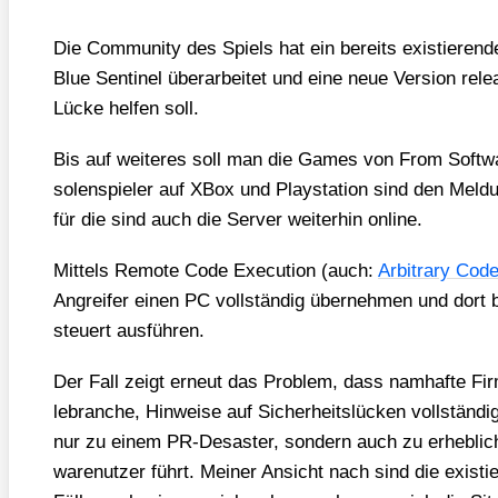
Die Com­mu­ni­ty des Spiels hat ein bereits exis­tie­r
Blue Sen­ti­nel über­ar­bei­tet und eine neue Ver­si­on re
Lücke hel­fen soll.
Bis auf wei­te­res soll man die Games von From Soft­war
so­len­spie­ler auf XBox und Play­sta­ti­on sind den Mel­du
für die sind auch die Ser­ver wei­ter­hin online.
Mit­tels Remo­te Code Exe­cu­ti­on (auch:
Arbi­tra­ry Code
Angrei­fer einen PC voll­stän­dig über­neh­men und dort b
steu­ert aus­füh­ren.
Der Fall zeigt erneut das Pro­blem, dass nam­haf­te Fir
le­bran­che, Hin­wei­se auf Sicher­heits­lü­cken voll­stän­d
nur zu einem PR-Desas­ter, son­dern auch zu erheb­li­c
ware­nut­zer führt. Mei­ner Ansicht nach sind die exis­tie