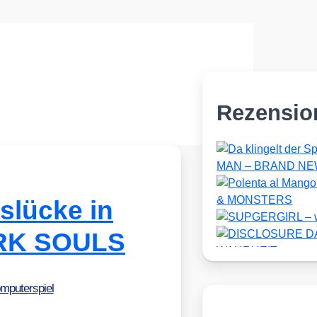
Rezensio
slücke in
RK SOULS
mputerspiel