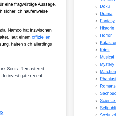
r eine frag­wür­di­ge Aus­sa­ge,
Doku
sicher­lich hau­fen­wei­se
Drama
Fantasy
Historie
n­dai Nam­co hat inzwi­schen
Horror
l­tet, laut einem
offi­zi­el­len
Katastr
sung, hal­ten sich aller­dings
Krimi
Musical
Mystery
ark Souls: Remas­te­red
Märche
m to inves­ti­ga­te recent
Phantast
Romanz
.
Sachbu
Science 
Selfpubl
22
Sozialkri