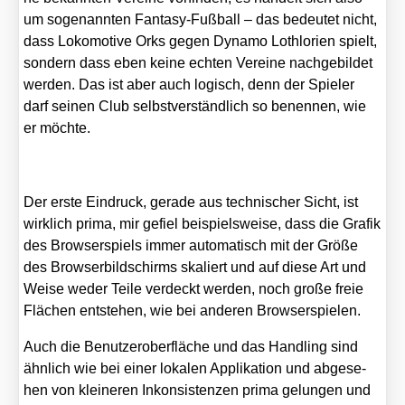
um soge­nann­ten Fan­ta­sy-Fuß­ball – das bedeu­tet nicht,
dass Loko­mo­ti­ve Orks gegen Dyna­mo Lothlo­rien spielt,
son­dern dass eben kei­ne ech­ten Ver­ei­ne nach­ge­bil­det
wer­den. Das ist aber auch logisch, denn der Spie­ler
darf sei­nen Club selbst­ver­ständ­lich so benen­nen, wie
er möch­te.
Der ers­te Ein­druck, gera­de aus tech­ni­scher Sicht, ist
wirk­lich pri­ma, mir gefiel bei­spiels­wei­se, dass die Gra­fik
des Brow­ser­spiels immer auto­ma­tisch mit der Grö­ße
des Brow­ser­bild­schirms ska­liert und auf die­se Art und
Wei­se weder Tei­le ver­deckt wer­den, noch gro­ße freie
Flä­chen ent­ste­hen, wie bei ande­ren Brow­ser­spie­len.
Auch die Benut­zer­ober­flä­che und das Hand­ling sind
ähn­lich wie bei einer loka­len Appli­ka­ti­on und abge­se­
hen von klei­ne­ren Inkon­sis­ten­zen pri­ma gelun­gen und