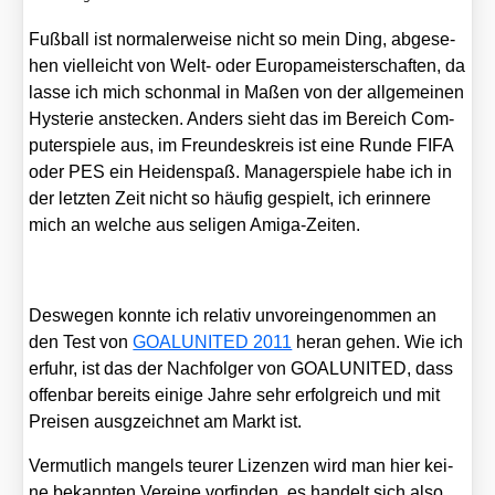
Fuß­ball ist nor­ma­ler­wei­se nicht so mein Ding, abge­se­
hen viel­leicht von Welt- oder Euro­pa­meis­ter­schaf­ten, da
las­se ich mich schon­mal in Maßen von der all­ge­mei­nen
Hys­te­rie anste­cken. Anders sieht das im Bereich Com­
pu­ter­spie­le aus, im Freun­des­kreis ist eine Run­de FIFA
oder PES ein Hei­den­spaß. Mana­ger­spie­le habe ich in
der letz­ten Zeit nicht so häu­fig gespielt, ich erin­ne­re
mich an wel­che aus seli­gen Ami­ga-Zei­ten.
Des­we­gen konn­te ich rela­tiv unvor­ein­ge­nom­men an
den Test von
GOALUNITED 2011
her­an gehen. Wie ich
erfuhr, ist das der Nach­fol­ger von GOALUNITED, dass
offen­bar bereits eini­ge Jah­re sehr erfolg­reich und mit
Prei­sen aus­gzeich­net am Markt ist.
Ver­mut­lich man­gels teu­rer Lizen­zen wird man hier kei­
ne bekann­ten Ver­ei­ne vor­fin­den, es han­delt sich also