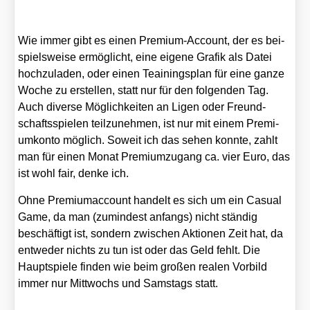
Wie immer gibt es einen Pre­mi­um-Account, der es bei­
spiels­wei­se ermög­licht, eine eige­ne Gra­fik als Datei
hoch­zu­la­den, oder einen Teai­nings­plan für eine gan­ze
Woche zu erstel­len, statt nur für den fol­gen­den Tag.
Auch diver­se Mög­lich­kei­ten an Ligen oder Freund­
schafts­spie­len teil­zu­neh­men, ist nur mit einem Pre­mi­
um­kon­to mög­lich. Soweit ich das sehen konn­te, zahlt
man für einen Monat Pre­mi­um­zu­gang ca. vier Euro, das
ist wohl fair, den­ke ich.
Ohne Pre­mi­um­ac­count han­delt es sich um ein Casu­al
Game, da man (zumin­dest anfangs) nicht stän­dig
beschäf­tigt ist, son­dern zwi­schen Aktio­nen Zeit hat, da
ent­we­der nichts zu tun ist oder das Geld fehlt. Die
Haupt­spie­le fin­den wie beim gro­ßen rea­len Vor­bild
immer nur Mitt­wochs und Sams­tags statt.