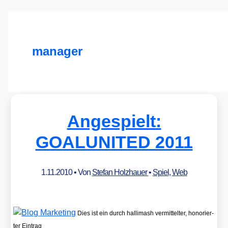
manager
Angespielt:
GOALUNITED 2011
1.11.2010
• Von
Stefan Holzhauer
•
Spiel
,
Web
Dies ist ein durch hal­li­ma­sh ver­mit­tel­ter, hono­rier­
ter Ein­trag