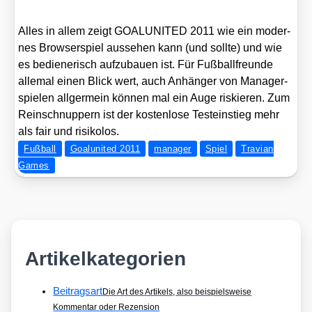
Alles in allem zeigt GOALUNITED 2011 wie ein moder­
nes Brow­ser­spiel aus­se­hen kann (und soll­te) und wie
es bedie­ne­risch auf­zu­bau­en ist. Für Fuß­ball­freun­de
alle­mal einen Blick wert, auch Anhän­ger von Mana­ger­
spie­len all­ger­mein kön­nen mal ein Auge ris­kie­ren. Zum
Rein­schnup­pern ist der kos­ten­lo­se Test­ein­stieg mehr
als fair und risi­ko­los.
Fußball
Goalunited 2011
manager
Spiel
Travian
Games
Artikelkategorien
Beitragsart
Die Art des Artikels, also beispielsweise
Kommentar oder Rezension