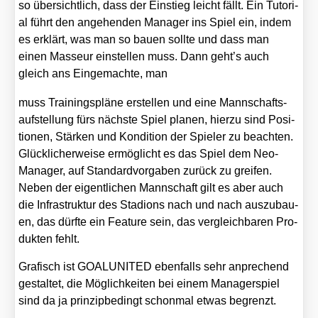
so über­sicht­lich, dass der Ein­stieg leicht fällt. Ein Tuto­ri­
al führt den ange­hen­den Mana­ger ins Spiel ein, indem
es erklärt, was man so bau­en soll­te und dass man
einen Mas­seur ein­stel­len muss. Dann geht’s auch
gleich ans Ein­ge­mach­te, man
muss Trai­nings­plä­ne erstel­len und eine Mann­schafts­
auf­stel­lung fürs nächs­te Spiel pla­nen, hier­zu sind Posi­
tio­nen, Stär­ken und Kon­di­ti­on der Spie­ler zu beach­ten.
Glück­li­cher­wei­se ermög­licht es das Spiel dem Neo-
Mana­ger, auf Stan­dard­vor­ga­ben zurück zu grei­fen.
Neben der eigent­li­chen Mann­schaft gilt es aber auch
die Infra­struk­tur des Sta­di­ons nach und nach aus­zu­bau­
en, das dürf­te ein Fea­ture sein, das ver­gleich­ba­ren Pro­
duk­ten fehlt.
Gra­fisch ist GOALUNITED eben­falls sehr anpre­chend
gestal­tet, die Mög­lich­kei­ten bei einem Mana­ger­spiel
sind da ja prin­zip­be­dingt schon­mal etwas begrenzt.