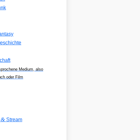
unk
antasy
eschichte
chaft
sprochene Medium, also
uch oder Film
&
V
Stream