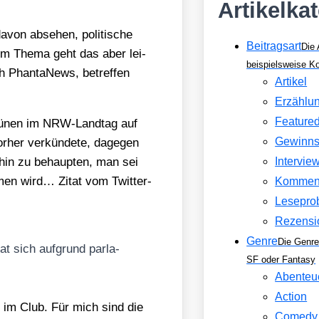
Artikelka
davon abse­hen, poli­ti­sche
Beitragsart
Die 
sem The­ma geht das aber lei­
beispielsweise 
h Phan­ta­News, betref­fen
Artikel
Erzählu
Feature
 Grü­nen im NRW-Land­tag auf
Gewinns
her ver­kün­de­te, dage­gen
­hin zu behaup­ten, man sei
Intervie
­men wird… Zitat vom Twit­ter-
Kommen
Lesepro
Rezensi
Genre
Die Genre
at sich auf­grund par­la­
SF oder Fantasy
Abenteu
Action
n im Club. Für mich sind die
Comedy