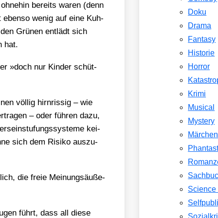
 ohne­hin bereits waren (denn
Doku
 eben­so wenig auf eine Kuh­
Drama
 den Grü­nen ent­lädt sich
Fantasy
n hat.
Historie
er »doch nur Kin­der schüt­
Horror
Katastr
Krimi
n völ­lig hirn­ris­sig – wie
Musical
­tra­gen – oder füh­ren dazu,
Mystery
s­ein­stu­fungs­sys­te­me kei­
Märche
hne sich dem Risi­ko aus­zu­
Phantast
Romanz
Sachbu
lich, die freie Mei­nungs­äu­ße­
Science 
Selfpubl
en führt, dass all die­se
Sozialkri