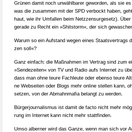
Grü­nen damit noch unwähl­ba­rer gewor­den, als sie es
was die zusam­men mit der SPD ver­bockt haben, geht
haut, wie ihr Umfal­len beim Netz­z­ensur­ge­setz). Über
gera­de zu Recht ein »Shit­s­torm«, der sich gewa­sche
War­um so ein Auf­stand wegen eines Staats­ver­trags d
zen soll«?
Ganz ein­fach: die Maß­nah­men im Ver­trag sind zum eine
»Sen­de­zei­ten« von TV und Radio aufs Inter­net zu über
dass man ohne teu­re Fach­leu­te oder eben­so teu­re Alter
ne Web­sei­ten oder Blogs mehr online stel­len kann, o
set­zen, von der Abmahn­ma­fia belangt zu wer­den.
Bür­ger­jour­na­lis­mus ist damit de fac­to nicht mehr mög­
rung im Inter­net kann nicht mehr statt­fin­den.
Umso alber­ner wird das Gan­ze, wenn man sich vor Aug