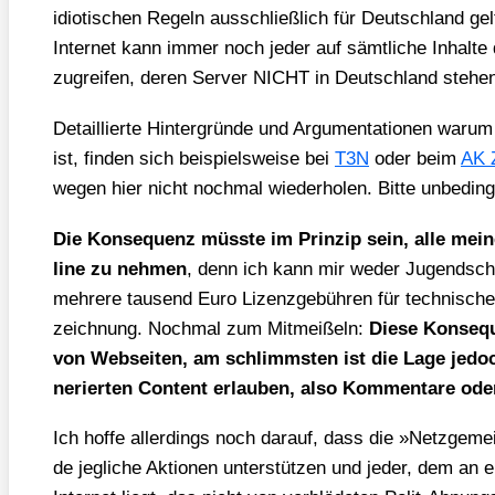
idio­ti­schen Regeln aus­schließ­lich für Deutsch­land gel­t
Inter­net kann immer noch jeder auf sämt­li­che Inhal­te 
zugrei­fen, deren Ser­ver NICHT in Deutsch­land ste­he
Detail­lier­te Hin­ter­grün­de und Argu­men­ta­tio­nen war­u
ist, fin­den sich bei­spiels­wei­se bei
T3N
oder beim
AK 
we­gen hier nicht noch­mal wie­der­ho­len. Bit­te unbe­din
Die Kon­se­quenz müss­te im Prin­zip sein, alle mei­
line zu neh­men
, denn ich kann mir weder Jugend­schutz
meh­re­re tau­send Euro Lizenz­ge­büh­ren für tech­ni­sc
zeich­nung. Noch­mal zum Mit­mei­ßeln:
Die­se Kon­se­q
von Web­sei­ten, am schlimms­ten ist die Lage jedoch
ne­rier­ten Con­tent erlau­ben, also Kom­men­ta­re od
Ich hof­fe aller­dings noch dar­auf, dass die »Netz­ge­me
de jeg­li­che Aktio­nen unter­stüt­zen und jeder, dem an 