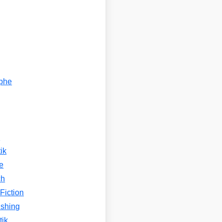
ophe
n
ik
e
ch
Fiction
ishing
tik