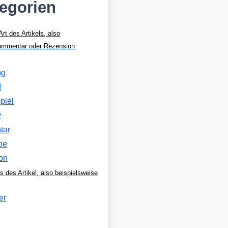
tegorien
Art des Artikels, also
Kommentar oder Rezension
ng
d
piel
w
tar
be
on
s des Artikel, also beispielsweise
er