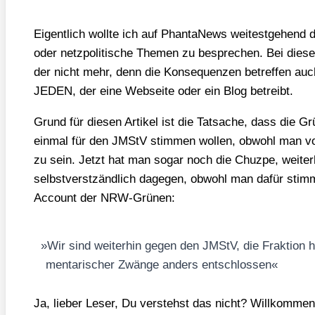
Eigent­lich woll­te ich auf Phan­ta­News wei­test­ge­hend 
oder netz­po­li­ti­sche The­men zu bespre­chen. Bei die­
der nicht mehr, denn die Kon­se­quen­zen betref­fen auc
JEDEN, der eine Web­sei­te oder ein Blog betreibt.
Grund für die­sen Arti­kel ist die Tat­sa­che, dass die
ein­mal für den JMStV stim­men wol­len, obwohl man vor­
zu sein. Jetzt hat man sogar noch die Chuz­pe, wei­ter
selbst­verstz­änd­lich dage­gen, obwohl man dafür stim
Account der NRW-Grü­nen:
»
Wir sind wei­ter­hin gegen den JMStV, die Frak­ti­on h
men­ta­ri­scher Zwän­ge anders ent­schlos­sen«
Ja, lie­ber Leser, Du ver­stehst das nicht? Will­kom­me