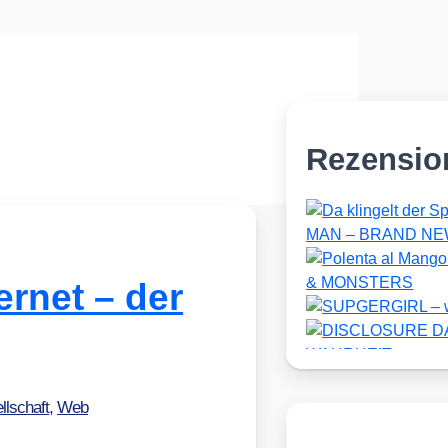
Rezensio
rnet – der
llschaft
,
Web