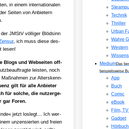
en, in einem inter­na­tio­na­len
Steamp
der Sei­ten von Anbie­tern
Technik
n.
Thriller
Urban F
m der JMStV völ­li­ger Blöd­sinn
Wahre G
Zen­sur
, ich muss die­se des­
Western
gt lesen!
Wissens
ne Blogs und Web­sei­ten off­
Medium
Das be
­be­auf­trag­te leis­ten, noch
beispielsweise B
he Maß­nah­men zur Alters­kenn­
App
uenz gilt für alle Anbie­ter
Buch
 für sol­che, die nut­zer­ge­
Comic
er gar Foren.
eBook
Film, T
in­de« jetzt los­legt… Ich wer­
Gadget
einem unzen­sier­ten und frei­en
Hörbuch