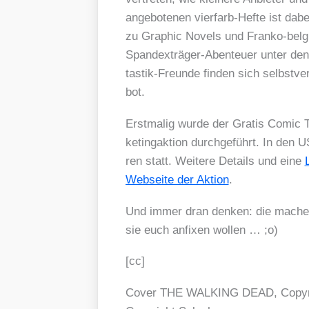
ange­bo­te­nen vier­farb-Hef­te ist d
zu Gra­phic Novels und Fran­ko-bel­gi
Span­d­ex­trä­ger-Aben­teu­er unter 
tas­tik-Freun­de fin­den sich selbst­ver
bot.
Erst­ma­lig wur­de der Gra­tis Comic
ke­ting­ak­ti­on durch­ge­führt. In den
ren statt. Wei­te­re Details und eine
Web­sei­te der Akti­on
.
Und immer dran den­ken: die machen d
sie euch anfi­xen wol­len … ;o)
[cc]
Cover THE WALKING DEAD, Copy­rig