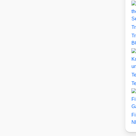
th
S
T
T
B
Ko
u
T
T
Fi
G
F
N