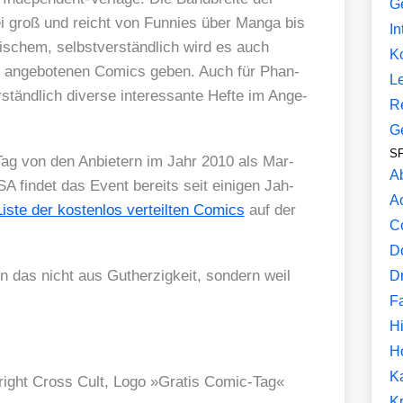
G
abei groß und reicht von Fun­nies über Man­ga bis
In
­schem, selbst­ver­ständ­lich wird es auch
K
den ange­bo­te­nen Comics geben. Auch für Phan­
L
­ständ­lich diver­se inter­es­san­te Hef­te im Ange­
R
G
SF
 Tag von den Anbie­tern im Jahr 2010 als Mar­
A
 USA fin­det das Event bereits seit eini­gen Jah­
A
Lis­te der kos­ten­los ver­teil­ten Comics
auf der
C
D
as nicht aus Gut­her­zig­keit, son­dern weil
D
F
Hi
H
K
ht Cross Cult, Logo »Gra­tis Comic-Tag«
Kr