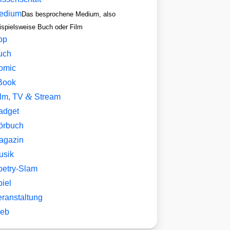
edium
Das besprochene Medium, also
ispielsweise Buch oder Film
pp
uch
omic
Book
&
ilm, TV
Stream
adget
örbuch
agazin
usik
oetry-Slam
iel
eranstaltung
eb