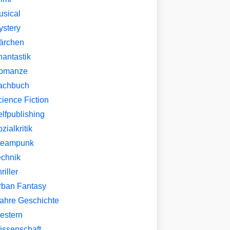
usical
ystery
ärchen
hantastik
omanze
achbuch
ience Fiction
lfpublishing
zialkritik
teampunk
echnik
riller
rban Fantasy
ahre Geschichte
estern
issenschaft