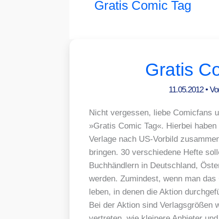
Gratis Comic Tag
Gratis C
11.05.2012
• V
Nicht ver­ges­sen, lie­be Comic­fans u
»Gra­tis Comic Tag«. Hier­bei haben s
Ver­la­ge nach US-Vor­bild zusam­me
brin­gen. 30 ver­schie­de­ne Hef­te s
Buch­händ­lern in Deutsch­land, Öst
wer­den. Zumin­dest, wenn man das Gl
leben, in denen die Akti­on durch­ge­f
Bei der Akti­on sind Ver­lags­grö­ße
ver­tre­ten, wie klei­ne­re Anbie­ter un