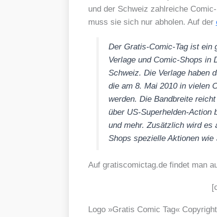
und der Schweiz zahl­rei­che Comic- 
muss sie sich nur abho­len. Auf der
Der Gra­tis-Comic-Tag ist ein g
Ver­la­ge und Comic-Shops in D
Schweiz. Die Ver­la­ge haben d
die am 8. Mai 2010 in vie­len C
wer­den. Die Band­brei­te reicht
über US-Super­hel­den-Action 
und mehr. Zusätz­lich wird es 
Shops spe­zi­el­le Aktio­nen wie 
Auf gra​tis​co​mic​tag​.de fin­det man 
[
Logo »Gra­tis Comic Tag« Copy­righ