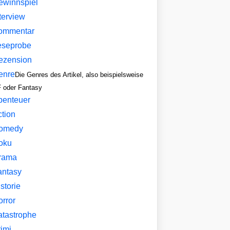
ewinnspiel
terview
ommentar
eseprobe
ezension
enre
Die Genres des Artikel, also beispielsweise
 oder Fantasy
benteuer
ction
omedy
oku
rama
antasy
storie
orror
atastrophe
imi