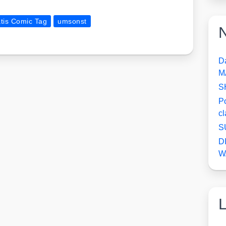
tis Comic Tag
umsonst
N
D
M
S
P
c
S
D
W