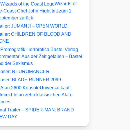
Wizards-of-
e-Coast-Chef John Hight tritt zum 1.
eptember zurück
railer: JUMANJI – OPEN WORLD
railer: CHILDREN OF BLOOD AND
ONE
mmentar: Aus der Zeit gefallen – Bastei
nd der Sexismus
easer: NEUROMANCER
easer: BLADE RUNNER 2099
Universal kauft
lmrechte an zehn klassischen Atari-
ames
inal Trailer – SPIDER-MAN: BRAND
EW DAY