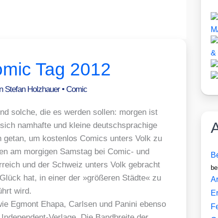
omic Tag 2012
on
Stefan Holzhauer
•
Comic
nd sol­che, die es wer­den sol­len: mor­gen ist
A
ich nam­haf­te und klei­ne deutsch­spra­chi­ge
n getan, um kos­ten­los Comics unters Volk zu
ol­len am mor­gi­gen Sams­tag bei Comic- und
Be
er­reich und der Schweiz unters Volk gebracht
be
ück hat, in einer der »grö­ße­ren Städ­te« zu
Ar
ührt wird.
E
n wie Egmont Eha­pa, Carlsen und Pani­ni eben­so
F
d Inde­pen­dent-Ver­la­ge. Die Band­brei­te der