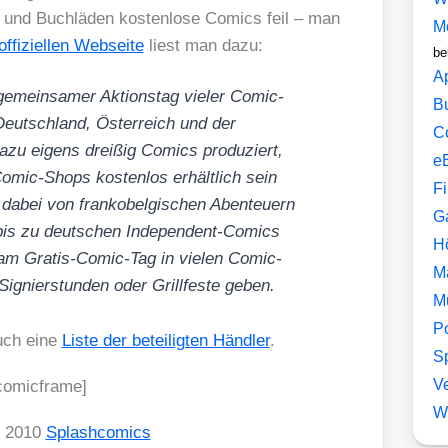
und Buch­lä­den kos­ten­lo­se Comics feil – man
M
offi­zi­el­len Web­sei­te
liest man dazu:
be
A
emein­sa­mer Akti­ons­tag vie­ler Comic-
B
eutsch­land, Öster­reich und der
C
azu eigens drei­ßig Comics pro­du­ziert,
e
omic-Shops kos­ten­los erhält­lich sein
F
 dabei von frank­o­bel­gi­schen Aben­teu­ern
G
bis zu deut­schen Inde­pen­dent-Comics
H
am Gra­tis-Comic-Tag in vie­len Comic-
M
Signier­stun­den oder Grill­fes­te geben.
M
P
auch eine
Lis­te der betei­lig­ten Händ­ler
.
Sp
V
comic­frame]
W
t 2010
Splash­co­mics