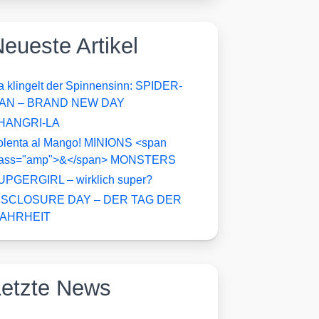
eueste Artikel
a klingelt der Spinnensinn: SPIDER-
AN – BRAND NEW DAY
HANGRI-LA
olenta al Mango! MINIONS <span
lass="amp">&</span> MONSTERS
UPGERGIRL – wirklich super?
ISCLOSURE DAY – DER TAG DER
AHRHEIT
Letzte News