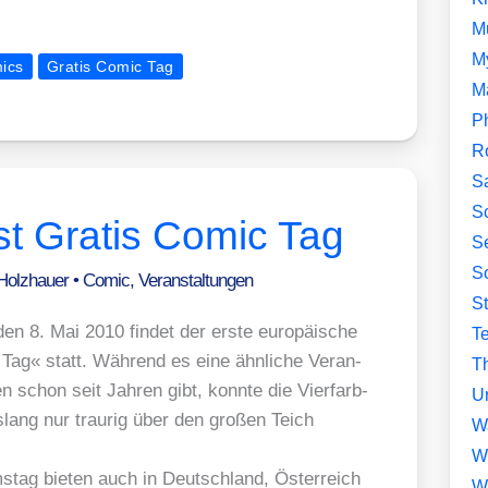
M
M
ics
Gratis Comic Tag
M
P
R
S
Sc
t Gratis Comic Tag
Se
So
 Holzhauer
•
Comic
,
Veranstaltungen
S
n 8. Mai 2010 fin­det der ers­te euro­päi­sche
T
Tag« statt. Wäh­rend es eine ähn­li­che Ver­an­
Th
ten schon seit Jah­ren gibt, konn­te die Vier­farb-
U
­lang nur trau­rig über den gro­ßen Teich
W
W
tag bie­ten auch in Deutsch­land, Öster­reich
W