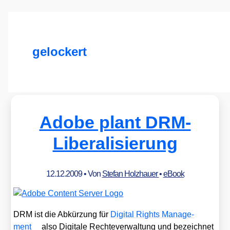
gelockert
Adobe plant DRM-
Liberalisierung
12.12.2009
• Von
Stefan Holzhauer
•
eBook
DRM ist die Abkür­zung für
Digi­tal Rights Manage­
ment
also Digi­ta­le Rech­te­ver­wal­tung und bezeich­net