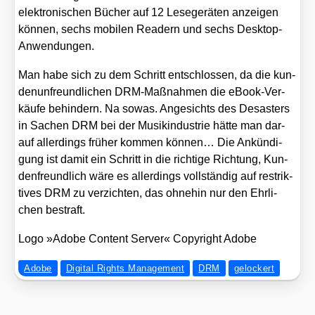
elek­tro­ni­schen Bücher auf 12 Lese­ge­rä­ten anzei­gen
kön­nen, sechs mobi­len Rea­dern und sechs Desk­top-
Anwen­dun­gen.
Man habe sich zu dem Schritt ent­schlos­sen, da die kun­
den­un­freund­li­chen DRM-Maß­nah­men die eBook-Ver­
käu­fe behin­dern. Na sowas. Ange­sichts des Desas­ters
in Sachen DRM bei der Musik­in­dus­trie hät­te man dar­
auf aller­dings frü­her kom­men kön­nen… Die Ankün­di­
gung ist damit ein Schritt in die rich­ti­ge Rich­tung, Kun­
den­freund­lich wäre es aller­dings voll­stän­dig auf restrik­
ti­ves DRM zu ver­zich­ten, das ohne­hin nur den Ehr­li­
chen bestraft.
Logo »Ado­be Con­tent Ser­ver« Copy­right Ado­be
Adobe
Digital Rights Management
DRM
gelockert