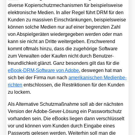
diver­se Kopier­schutz­me­cha­nis­men für bei­spiels­wei­se
elek­tro­ni­sche Medi­en. In aller Regel führt DRM für den
Kun­den zu mas­si­ven Ein­schrän­kun­gen, bei­spiels­wei­se
kön­nen sol­che Medi­en nur auf einer begrenz­ten Zahl
von Abspiel­ge­rä­ten wie­der­ge­ge­ben wer­den oder man
kann sie nicht an Drit­te wei­ter­ge­ben. Erschwe­rend
kommt oft­mals hin­zu, dass die zuge­hö­ri­ge Soft­ware
zum Ver­wal­ten oder Kau­fen nicht durch Benut­zer­
freund­lich­keit glänzt. Ganz beson­ders gilt das für die
eBook-DRM-Soft­ware von Ado­be
, des­we­gen hat man
sich bei der Fir­ma nun nach
ame­ri­ka­ni­schen Medi­en­be­
rich­ten
ent­schlos­sen, die Restrik­tio­nen für den Kun­den
zu lockern.
Als Alter­na­ti­ve Schutz­maß­nah­me soll ab der nächs­ten
Ver­si­on der Ado­be-Sever-Lösung ein Pass­wort­schutz
vor­han­den sein. Die eBooks lie­gen dann ver­schlüs­selt
vor und kön­nen vom Kun­den durch Ein­ga­be eines
Pass­worts gele­sen wer­den. Wei­ter­hin soll man die