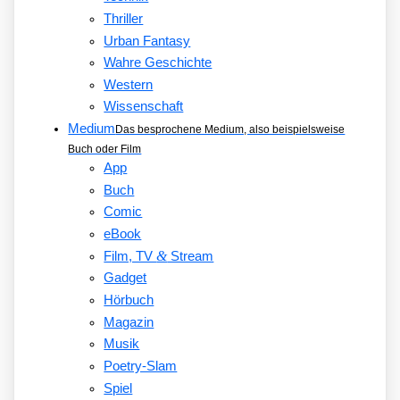
Thriller
Urban Fantasy
Wahre Geschichte
Western
Wissenschaft
Medium
Das besprochene Medium, also beispielsweise
Buch oder Film
App
Buch
Comic
eBook
&
Film, TV
Stream
Gadget
Hörbuch
Magazin
Musik
Poetry-Slam
Spiel