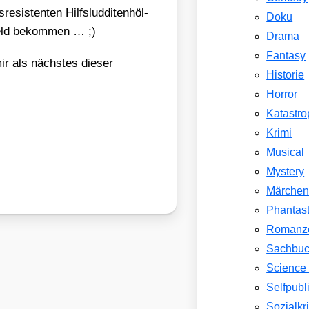
­sis­ten­ten Hilfs­lud­di­ten­höl­
Doku
 Geld bekom­men … ;)
Drama
Fantasy
r als nächs­tes die­ser
Historie
Horror
Katastr
Krimi
Musical
Mystery
Märche
Phantast
Romanz
Sachbu
Science 
Selfpubl
Sozialkri