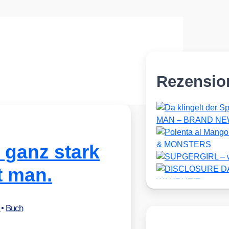
Rezensio
t ganz stark
t man.
r
•
Buch