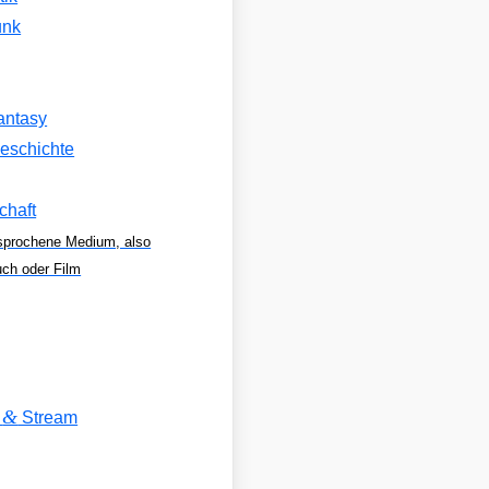
unk
antasy
eschichte
chaft
sprochene Medium, also
uch oder Film
&
V
Stream