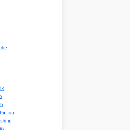
ophe
n
ik
e
ch
Fiction
ishing
tik