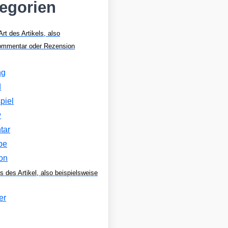
tegorien
Art des Artikels, also
Kommentar oder Rezension
ng
d
piel
w
tar
be
on
s des Artikel, also beispielsweise
er