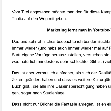
Vom Titel abge­se­hen möch­te man den für die­se Kam­pa­
Tha­lia auf den Weg mit­ge­ben:
Mar­ke­ting lernt man in You­tube-T
Das und sehr ähn­li­ches beob­ach­te ich bei der Buch­br
immer wie­der (und habs auch immer wie­der mal auf P
Statt eige­ne Vor­zü­ge her­aus­zu­stel­len, ver­su­chen si
was natür­lich min­des­tens sehr schlech­ter Stil ist (viel
Das ist aber ver­mut­lich ein­fa­cher, als sich der Rea­li­t
Zei­ten geän­dert haben und dass es wei­te­re Kul­tur­g
Buch gibt., die alle ihre Daseins­be­rech­ti­gung haben un
gen, sogar nach Stu­di­en­la­ge.
Dass nicht nur Bücher die Fan­ta­sie anre­gen, ist eh ein