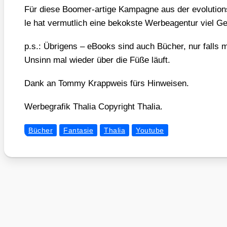
Für die­se Boo­mer-arti­ge Kam­pa­gne aus der evo­lu­ti­ons­re
le hat ver­mut­lich eine bekoks­te Wer­be­agen­tur viel
p.s.: Übri­gens – eBooks sind auch Bücher, nur falls mi
Unsinn mal wie­der über die Füße läuft.
Dank an Tom­my Krapp­weis fürs Hin­wei­sen.
Wer­be­gra­fik Tha­lia Copy­right Tha­lia.
Bücher
Fantasie
Thalia
Youtube