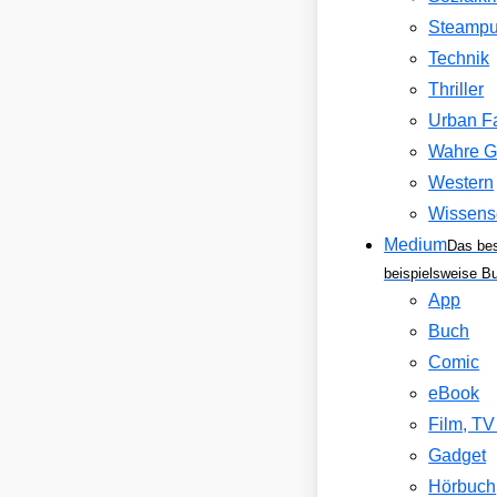
Steamp
Technik
Thriller
Urban F
Wahre G
Western
Wissens
Medium
Das be
beispielsweise B
App
Buch
Comic
eBook
Film, T
Gadget
Hörbuch