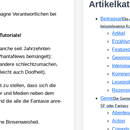
Artikelka
gne Ver­ant­wort­li­chen bei
Beitragsart
Die 
beispielsweise 
Artikel
uto­ri­als!
Erzählu
an­che seit Jahr­zehn­ten
Feature
han­ta­News bemän­gelt):
Gewinns
e ande­re schlecht­zu­ma­chen,
Intervie
­leicht auch Doof­heit).
Kommen
Lesepro
ät zu stel­len, dass sich die
Rezensi
ü­ter und Medi­en neben dem
Genre
Die Genre
d die alle die Fan­ta­sie anre­
SF oder Fantasy
Abenteu
Action
e Bin­sen­weis­heit.
Comedy