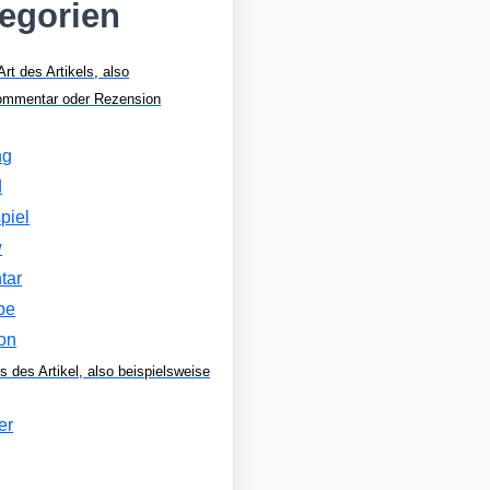
tegorien
Art des Artikels, also
Kommentar oder Rezension
ng
d
piel
w
tar
be
on
s des Artikel, also beispielsweise
er