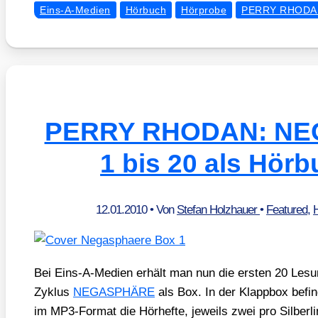
Eins-A-Medien
Hörbuch
Hörprobe
PERRY RHODA
PERRY RHODAN: N
1 bis 20 als Hör
12.01.2010
• Von
Stefan Holzhauer
•
Featured
,
Bei Eins-A-Medi­en erhält man nun die ers­ten 20 Les
Zyklus
NEGASPHÄRE
als Box. In der Klapp­box befin
im MP3-For­mat die Hör­hef­te, jeweils zwei pro Sil­ber­li