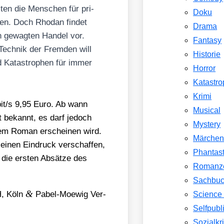
­ten die Men­schen für pri­
Doku
ken. Doch Rho­dan fin­det
Drama
n gewag­ten Han­del vor.
Fantasy
n Tech­nik der Frem­den will
Historie
d Kata­stro­phen für immer
Horror
Katastr
Krimi
/​s 9,95 Euro. Ab wann
Musical
ht bekannt, es darf jedoch
Mystery
 dem Roman erschei­nen wird.
Märche
einen Ein­druck ver­schaf­fen,
Phantast
 die ers­ten Absät­ze des
Romanz
Sachbu
&
H, Köln
Pabel-Moe­wig Ver­
Science 
Selfpubl
Sozialkri