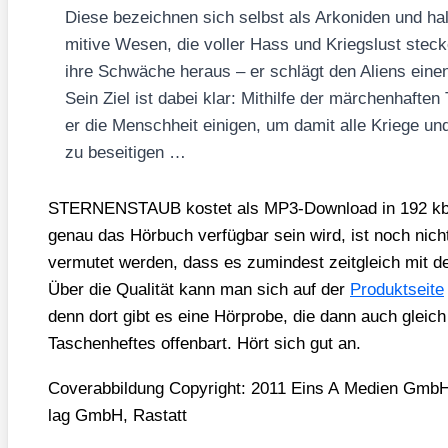
Die­se bezeich­nen sich selbst als Arko­ni­den und hal
mi­ti­ve Wesen, die vol­ler Hass und Kriegs­lust ste­c
ihre Schwä­che her­aus – er schlägt den Ali­ens eine
Sein Ziel ist dabei klar: Mit­hil­fe der mär­chen­haf­te
er die Mensch­heit eini­gen, um damit alle Krie­ge un
zu besei­ti­gen …
STERNENSTAUB kos­tet als MP3-Down­load in 192 kbit
genau das Hör­buch ver­füg­bar sein wird, ist noch nic
ver­mu­tet wer­den, dass es zumin­dest zeit­gleich mit
Über die Qua­li­tät kann man sich auf der
Pro­dukt­sei­te
denn dort gibt es eine Hör­pro­be, die dann auch gleich
Taschen­hef­tes offen­bart. Hört sich gut an.
Cover­ab­bil­dung Copy­right: 2011 Eins A Medi­en Gmb
lag GmbH, Ras­tatt