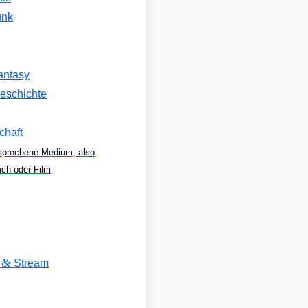
unk
antasy
eschichte
chaft
sprochene Medium, also
uch oder Film
&
V
Stream