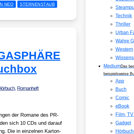
N NEO
STERNENSTAUB
Steamp
Technik
Thriller
Urban F
Wahre G
Western
EGASPHÄRE
Wissens
buchbox
Medium
Das be
beispielsweise B
App
Hörbuch
,
Romanheft
Buch
Comic
eBook
Film, T
un­gen der Roma­ne des PR-
­den sich 10 CDs und dar­auf
Gadget
ng. Die in ein­zel­nen Kar­ton­
Hörbuch