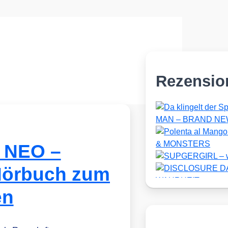
Rezensio
 NEO –
örbuch zum
en