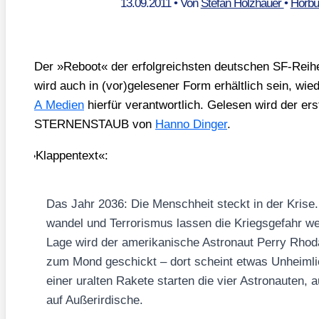
13.09.2011
• Von
Stefan Holzhauer
•
Hörbu
Der »Reboot« der erfolg­reichs­ten deut­schen SF-Rei­
wird auch in (vor)gelesener Form erhält­lich sein, wie­
A Medi­en
hier­für ver­ant­wort­lich. Gele­sen wird der er
STERNENSTAUB von
Han­no Din­ger
.
»
Klap­pen­text«:
Das Jahr 2036: Die Mensch­heit steckt in der Kri­se. Ü
wan­del und Ter­ro­ris­mus las­sen die Kriegs­ge­fahr wel
Lage wird der ame­ri­ka­ni­sche Astro­naut Per­ry Rho­
zum Mond geschickt – dort scheint etwas Unheim­li­c
einer uralten Rake­te star­ten die vier Astro­nau­ten,
auf Außer­ir­di­sche.