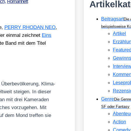
ch
,
Romanheft
Artikelka
Beitragsart
Die 
beispielsweise 
he,
PERRY RHODAN NEO
,
Artikel
der ein­mal zeich­net
Eins
Erzählu
s­te Band mit dem Titel
Feature
Gewinns
Intervie
Kommen
Lesepro
ber­be­völ­ke­rung, Kli­ma­
Rezensi
t­weit stei­gen. In die­ser
dan mit drei Kame­ra­den
Genre
Die Genre
hes vor­zu­ge­hen. Mit
SF oder Fantasy
Abenteu
 auf dem Mond tref­fen sie
Action
Comedy