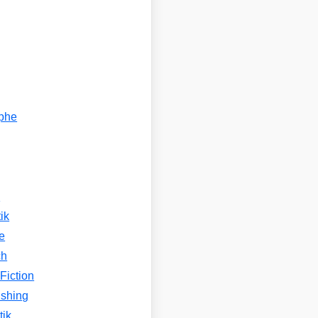
ophe
n
ik
e
ch
Fiction
ishing
tik