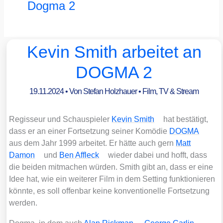
Dogma 2
Kevin Smith arbeitet an
DOGMA 2
19.11.2024
• Von
Stefan Holzhauer
•
Film, TV & Stream
Regis­seur und Schau­spie­ler
Kevin Smith
hat bestä­tigt,
dass er an einer Fort­set­zung sei­ner Komö­die
DOGMA
aus dem Jahr 1999 arbei­tet. Er hät­te auch gern
Matt
Damon
und
Ben Affleck
wie­der dabei und hofft, dass
die bei­den mit­ma­chen wür­den. Smith gibt an, dass er eine
Idee hat, wie ein wei­te­rer Film in dem Set­ting funk­tio­nie­ren
könn­te, es soll offen­bar kei­ne kon­ven­tio­nel­le Fort­set­zung
wer­den.