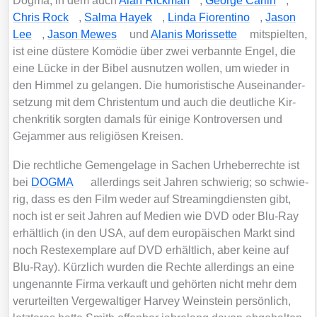
Dog­ma, in dem auch
Alan Rick­man
,
Geor­ge Car­lin
,
Chris Rock
,
Sal­ma Hay­ek
,
Lin­da Fio­ren­ti­no
,
Jason
Lee
,
Jason Mewes
und
Ala­nis Moris­set­te
mit­spiel­ten,
ist eine düs­te­re Komö­die über zwei ver­bann­te Engel, die
eine Lücke in der Bibel aus­nut­zen wol­len, um wie­der in
den Him­mel zu gelan­gen. Die humo­ris­ti­sche Aus­ein­an­der­
set­zung mit dem Chris­ten­tum und auch die deut­li­che Kir­
chen­kri­tik sorg­ten damals für eini­ge Kon­tro­ver­sen und
Gejam­mer aus reli­giö­sen Krei­sen.
Die recht­li­che Gemenge­la­ge in Sachen Urhe­ber­rech­te ist
bei
DOGMA
aller­dings seit Jah­ren schwie­rig; so schwie­
rig, dass es den Film weder auf Strea­ming­diens­ten gibt,
noch ist er seit Jah­ren auf Medi­en wie DVD oder Blu-Ray
erhält­lich (in den USA, auf dem euro­päi­schen Markt sind
noch Rest­ex­em­pla­re auf DVD erhält­lich, aber kei­ne auf
Blu-Ray). Kürz­lich wur­den die Rech­te aller­dings an eine
unge­nann­te Fir­ma ver­kauft und gehör­ten nicht mehr dem
ver­ur­teil­ten Ver­ge­wal­ti­ger Har­vey Wein­stein per­sön­lich,