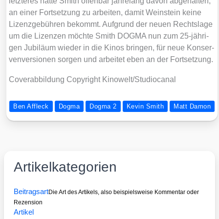
letz­te­res hat­te Smith offen­bar jah­re­lang davon abge­hal­ten,
an einer Fort­set­zung zu arbei­ten, damit Wein­stein kei­ne
Lizenz­ge­büh­ren bekommt. Auf­grund der neu­en Rechts­la­ge
um die Lizen­zen möch­te Smith DOGMA nun zum 25-jäh­ri­
gen Jubi­lä­um wie­der in die Kinos brin­gen, für neue Kon­ser­
ven­ver­sio­nen sor­gen und arbei­tet eben an der Fort­set­zung.
Cover­ab­bil­dung Copy­right Kinowelt/​Studiocanal
Ben Affleck
Dogma
Dogma 2
Kevin Smith
Matt Damon
Artikelkategorien
Beitragsart
Die Art des Artikels, also beispielsweise Kommentar oder
Rezension
Artikel